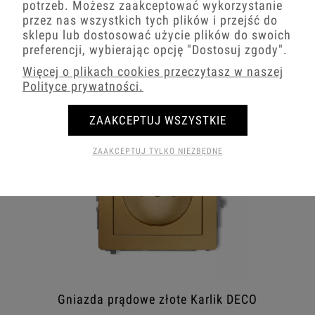
potrzeb. Możesz zaakceptować wykorzystanie
przez nas wszystkich tych plików i przejść do
Włączniki Amerykańskie złote Karlik DECO
sklepu lub dostosować użycie plików do swoich
preferencji, wybierając opcję
"Dostosuj zgody"
.
Więcej o plikach cookies przeczytasz w naszej
Polityce prywatności.
ZAAKCEPTUJ WSZYSTKIE
ZAAKCEPTUJ TYLKO NIEZBĘDNE
Gniazda prądowe złote Karlik DECO