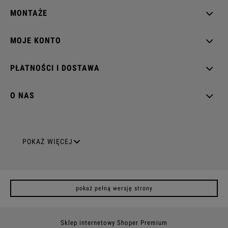
MONTAŻE
MOJE KONTO
PŁATNOŚCI I DOSTAWA
O NAS
GNIAZDA ELEKTRYCZNE
POKAŻ WIĘCEJ
Gniazda pojedyncze
pokaż pełną wersję strony
Gniazda podwójne z uziemieniem
Gniazda potrójne
Sklep internetowy Shoper Premium