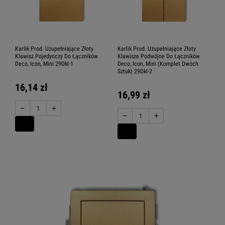
Karlik Prod. Uzupełniające Złoty
Karlik Prod. Uzupełniające Złoty
Klawisz Pojedynczy Do Łączników
Klawisze Podwójne Do Łączników
Deco, Icon, Mini 29Dkl-1
Deco, Icon, Mini (Komplet Dwóch
Sztuk) 29Dkl-2
16,14 zł
16,99 zł
−
+
−
+