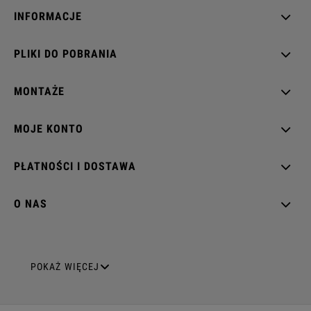
INFORMACJE
PLIKI DO POBRANIA
MONTAŻE
MOJE KONTO
PŁATNOŚCI I DOSTAWA
O NAS
GNIAZDA ELEKTRYCZNE
POKAŻ WIĘCEJ
Gniazda pojedyncze