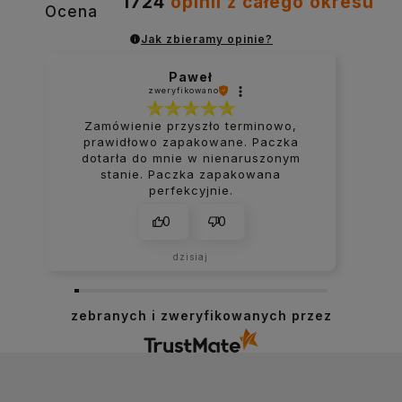
1724
opinii
z całego okresu
Ocena
Jak zbieramy opinie?
Paweł
zweryfikowano
Zamówienie przyszło terminowo,
prawidłowo zapakowane. Paczka
dotarła do mnie w nienaruszonym
stanie. Paczka zapakowana
perfekcyjnie.
0
0
dzisiaj
zebranych i zweryfikowanych przez