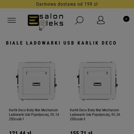
Darmowa dostawa od 199 zł
BIAŁE ŁADOWARKI USB KARLIK DECO
Karlik Deco Biały Mat Mechanizm
Karlik Deco Biały Mat Mechanizm
Ładowarki Usb Pojedynczej, 5V, 1A
Ładowarki Usb Pojedynczej, 5V, 2A
25Dcusb-1
25Dcusb-3
121,44 zł
155,71 zł