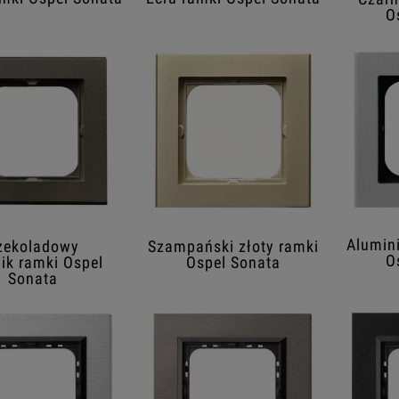
O
Alumin
zekoladowy
Szampański złoty ramki
O
ik ramki Ospel
Ospel Sonata
Sonata