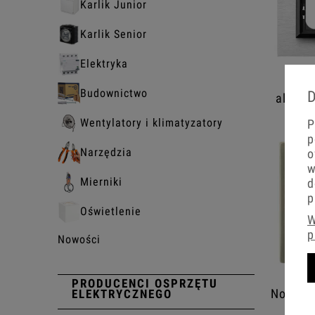
Karlik Junior
Karlik Senior
Elektryka
Sz
Budownictwo
D
alumin
Wentylatory i klimatyzatory
P
p
Narzędzia
o
w
Mierniki
d
p
Oświetlenie
W
p
Nowości
PRODUCENCI OSPRZĘTU
Nowe sr
ELEKTRYCZNEGO