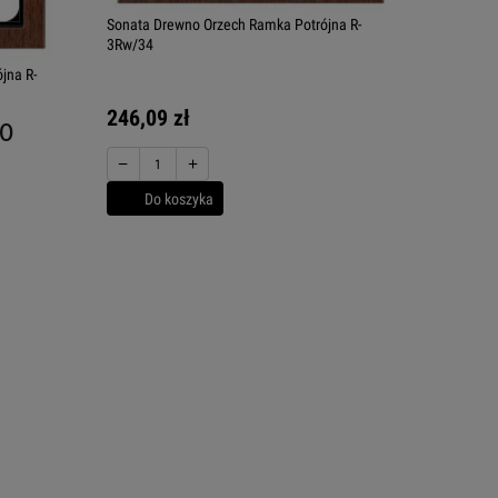
Sonata Drewno Orzech Ramka Potrójna R-
3Rw/34
jna R-
246,09 zł
.0
−
+
Do koszyka