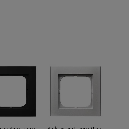
e metalik ramki
Srebrny mat ramki Ospel