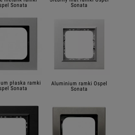
spel Sonata
Sonata
ium płaska ramki
Aluminium ramki Ospel
spel Sonata
Sonata