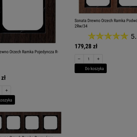
Sonata Drewno Orzech Ramka Podwó
2Rw/34
5
179,28 zł
ewno Orzech Ramka Pojedyncza R-
−
+
Do koszyka
 zł
+
koszyka