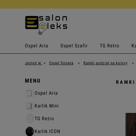
Ospel Aria
Ospel Szafir
TG Retro
Ka
Jesteś w:
»
Ospel Sonata
»
Ramki podział na kolory
»
MENU
RAMKI
Ospel Aria
Karlik Mini
TG Retro
Karlik ICON