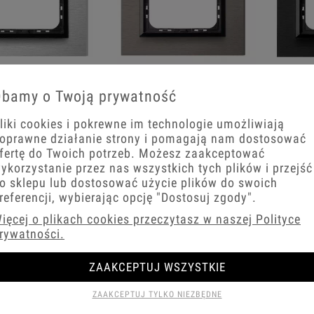
Szczotkowana
S
czotkowane
bamy o Twoją prywatność
satyna ramki Ospel
antra
ium ramki Ospel
Sonata
Sonata
liki cookies i pokrewne im technologie umożliwiają
oprawne działanie strony i pomagają nam dostosować
fertę do Twoich potrzeb. Możesz zaakceptować
ykorzystanie przez nas wszystkich tych plików i przejść
o sklepu lub dostosować użycie plików do swoich
referencji, wybierając opcję
"Dostosuj zgody"
.
ięcej o plikach cookies przeczytasz w naszej Polityce
rywatności.
ZAAKCEPTUJ WSZYSTKIE
ebro ramki Ospel
Białe szkło płaska ramki
C
ZAAKCEPTUJ TYLKO NIEZBĘDNE
Sonata
Ospel Sonata
płas