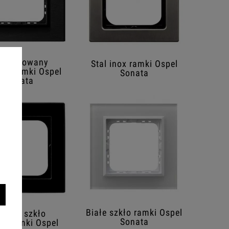
zczotkowany
Stal inox ramki Ospel
cyt ramki Ospel
Sonata
Sonata
Białe szkło ramki Ospel
zarne szkło
Sonata
ka ramki Ospel