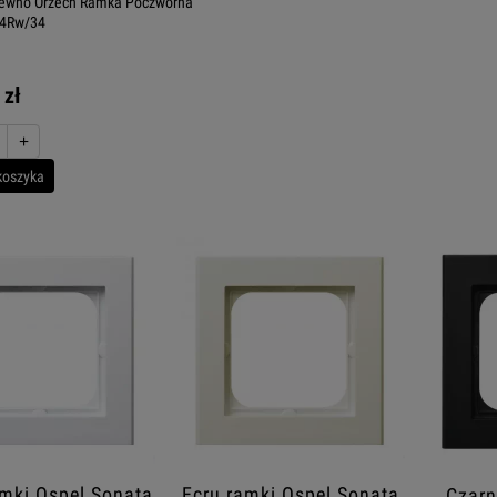
rewno Orzech Ramka Poczwórna
-4Rw/34
 zł
+
koszyka
amki Ospel Sonata
Ecru ramki Ospel Sonata
Czarn