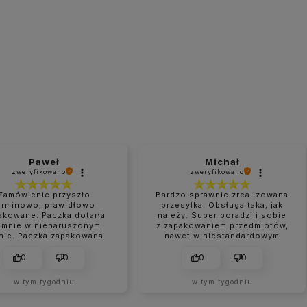
Paweł
Michał
zweryfikowano
zweryfikowano
Zamówienie przyszło
Bardzo sprawnie zrealizowana
erminowo, prawidłowo
przesyłka. Obsługa taka, jak
akowane. Paczka dotarła
należy. Super poradzili sobie
 mnie w nienaruszonym
z zapakowaniem przedmiotów,
nie. Paczka zapakowana
nawet w niestandardowym
perfekcyjnie.
rozmiarze.
0
0
0
0
w tym tygodniu
w tym tygodniu