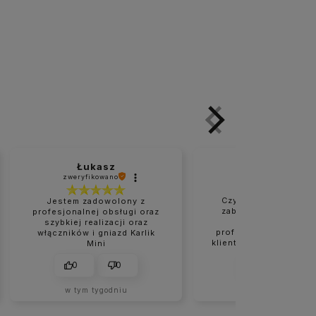
Łukasz
Marzanna
zweryfikowano
zweryfikowano
Czysta i naprawdę d
Jestem zadowolony z
zabezpieczona przes
profesjonalnej obsługi oraz
Bardzo rzetelne 
szybkiej realizacji oraz
profesjonalne podejś
włączników i gniazd Karlik
klienta. Wszystko było
Mini
na czas. Na pewno nie
moje ostatnie zakupy
0
0
0
0
sklepie.
w tym tygodniu
w tym tygodniu