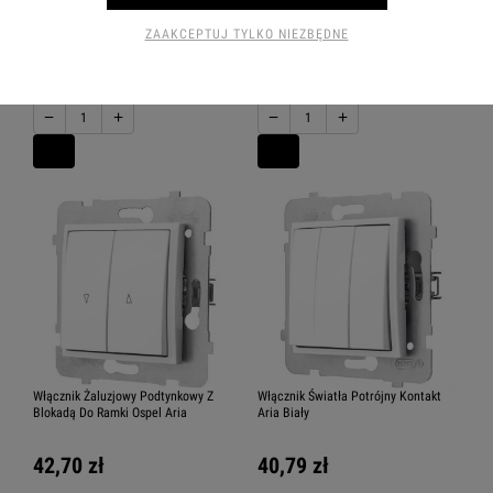
Włącznik Dzwonkowy Wyłącznik
Włącznik Żaluzjowy Wyłącznik
Łącznik Ospel Aria
Łącznik Ospel Aria
ZAAKCEPTUJ TYLKO NIEZBĘDNE
5.0
23,60 zł
30,00 zł
−
+
−
+
Włącznik Żaluzjowy Podtynkowy Z
Włącznik Światła Potrójny Kontakt
Blokadą Do Ramki Ospel Aria
Aria Biały
42,70 zł
40,79 zł