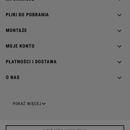
PLIKI DO POBRANIA
MONTAŻE
MOJE KONTO
PŁATNOŚCI I DOSTAWA
O NAS
GNIAZDA ELEKTRYCZNE
POKAŻ WIĘCEJ
Gniazda pojedyncze