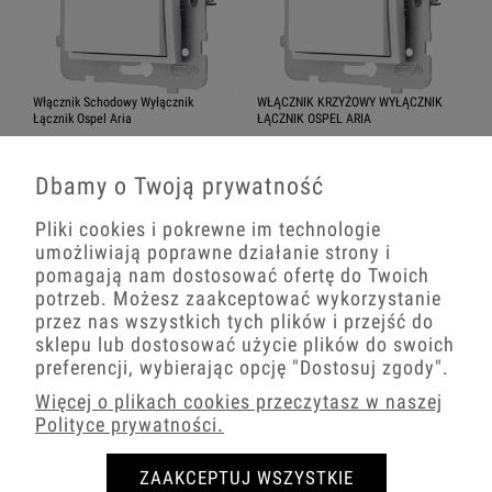
Włącznik Schodowy Wyłącznik
WŁĄCZNIK KRZYŻOWY WYŁĄCZNIK
Łącznik Ospel Aria
ŁĄCZNIK OSPEL ARIA
5.0
24,94 zł
34,94 zł
Dbamy o Twoją prywatność
−
+
−
+
Pliki cookies i pokrewne im technologie
umożliwiają poprawne działanie strony i
pomagają nam dostosować ofertę do Twoich
potrzeb. Możesz zaakceptować wykorzystanie
przez nas wszystkich tych plików i przejść do
sklepu lub dostosować użycie plików do swoich
preferencji, wybierając opcję
"Dostosuj zgody"
.
Więcej o plikach cookies przeczytasz w naszej
Polityce prywatności.
ZAAKCEPTUJ WSZYSTKIE