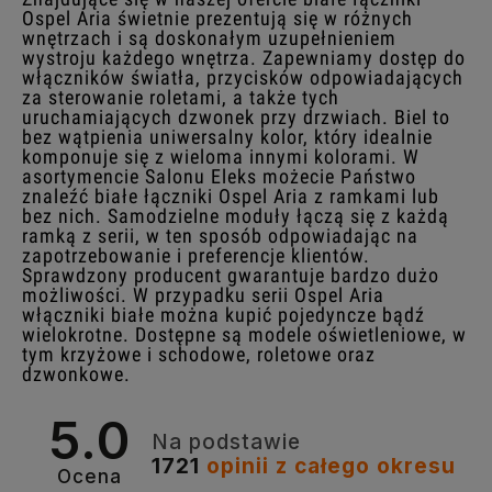
Ospel Aria świetnie prezentują się w różnych
wnętrzach i są doskonałym uzupełnieniem
wystroju każdego wnętrza. Zapewniamy dostęp do
włączników światła, przycisków odpowiadających
za sterowanie roletami, a także tych
uruchamiających dzwonek przy drzwiach. Biel to
bez wątpienia uniwersalny kolor, który idealnie
komponuje się z wieloma innymi kolorami. W
asortymencie Salonu Eleks możecie Państwo
znaleźć białe łączniki Ospel Aria z ramkami lub
bez nich. Samodzielne moduły łączą się z każdą
ramką z serii, w ten sposób odpowiadając na
zapotrzebowanie i preferencje klientów.
Sprawdzony producent gwarantuje bardzo dużo
możliwości. W przypadku serii Ospel Aria
włączniki białe można kupić pojedyncze bądź
wielokrotne. Dostępne są modele oświetleniowe, w
tym krzyżowe i schodowe, roletowe oraz
dzwonkowe.
5.0
Na podstawie
1721
opinii
z całego okresu
Ocena