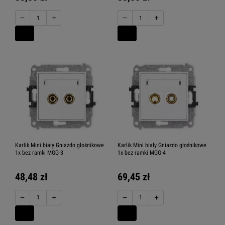
−
+
−
+
Karlik Mini biały Gniazdo głośnikowe
Karlik Mini biały Gniazdo głośnikowe
1x bez ramki MGG-3
1x bez ramki MGG-4
48,48 zł
69,45 zł
−
+
−
+