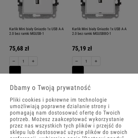
Karlik Mini biały Gniazdo 1x USB A-A
Karlik Mini biały Gniazdo 1x USB A-A
2.0 bez ramki MGUSB-1
2.0 bez ramki MGUSBBO-1
75,68 zł
75,19 zł
−
+
−
+
Dbamy o Twoją prywatność
Pliki cookies i pokrewne im technologie
umożliwiają poprawne działanie strony i
pomagają nam dostosować ofertę do Twoich
potrzeb. Możesz zaakceptować wykorzystanie
przez nas wszystkich tych plików i przejść do
sklepu lub dostosować użycie plików do swoich