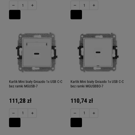
−
+
−
+
Karlik Mini biały Gniazdo 1x USB C-C
Karlik Mini biały Gniazdo 1x USB C-C
bez ramki MGUSB-7
bez ramki MGUSBBO-7
111,28 zł
110,74 zł
−
+
−
+