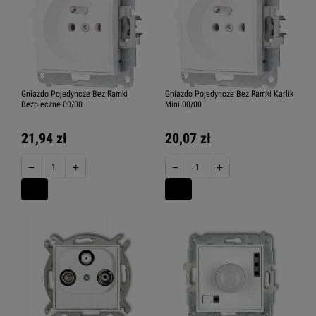
Gniazdo Pojedyncze Bez Ramki
Gniazdo Pojedyncze Bez Ramki Karlik
Bezpieczne 00/00
Mini 00/00
21,94 zł
20,07 zł
−
+
−
+