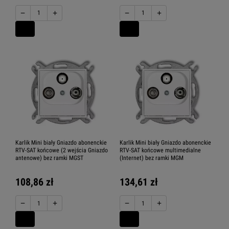
−
+
−
+
Karlik Mini biały Gniazdo abonenckie
Karlik Mini biały Gniazdo abonenckie
RTV-SAT końcowe (2 wejścia Gniazdo
RTV-SAT końcowe multimedialne
antenowe) bez ramki MGST
(Internet) bez ramki MGM
108,86 zł
134,61 zł
−
+
−
+