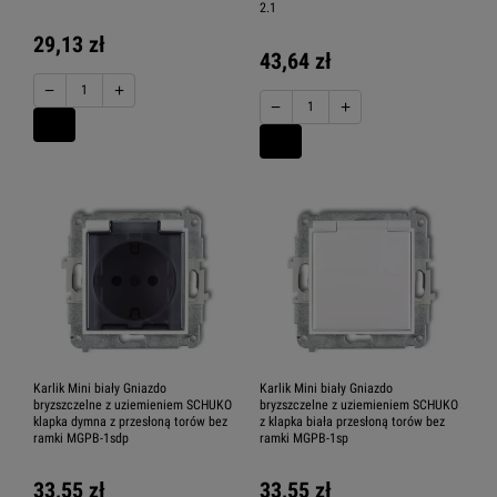
2.1
29,13 zł
43,64 zł
−
+
−
+
Karlik Mini biały Gniazdo
Karlik Mini biały Gniazdo
bryzszczelne z uziemieniem SCHUKO
bryzszczelne z uziemieniem SCHUKO
klapka dymna z przesłoną torów bez
z klapka biała przesłoną torów bez
ramki MGPB-1sdp
ramki MGPB-1sp
33,55 zł
33,55 zł