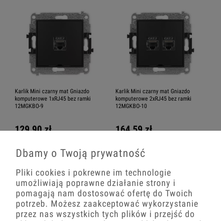
Karlik Mini czarny mat Gniazdo
Karlik Mini czarny mat Gniazdo
komputerowe 1xRJ45 bez ramki
komputerowe 2xRJ45 bez ramki
12MGKBO-9
12MGKBO-10
129,90 zł
164,59 zł
−
+
−
+
Dbamy o Twoją prywatność
Pliki cookies i pokrewne im technologie
umożliwiają poprawne działanie strony i
pomagają nam dostosować ofertę do Twoich
potrzeb. Możesz zaakceptować wykorzystanie
przez nas wszystkich tych plików i przejść do