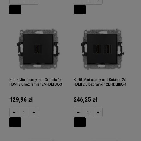
Karlik Mini czarny mat Gniazdo 1x
Karlik Mini czarny mat Gniazdo 2x
HDMI 2.0 bez ramki 12MHDMIBO-3
HDMI 2.0 bez ramki 12MHDMIBO-4
129,96 zł
246,25 zł
−
+
−
+