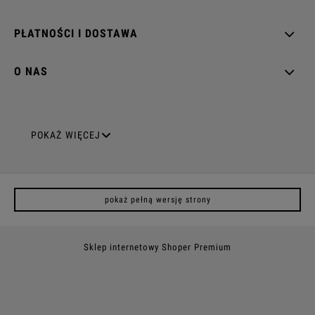
PŁATNOŚCI I DOSTAWA
O NAS
GNIAZDA ELEKTRYCZNE
POKAŻ WIĘCEJ
Gniazda pojedyncze
pokaż pełną wersję strony
Gniazda podwójne z uziemieniem
Gniazda potrójne
Sklep internetowy Shoper Premium
Gniazda poczwórne
Gniazda z uziemieniem (z bolcem)