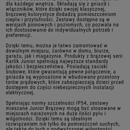
dla każdego wnętrza. Składają się z gniazd i
włączników, które dzięki swojej klasycznej,
brązowej kolorystyce dodadzą pomieszczeniom
ciepła i przytulności. Zestawy dostępne są w
wersjach pionowych i poziomych, co pozwala na
ich dostosowanie do indywidualnych potrzeb i
preferencji.
Dzięki temu, można je łatwo zamontować w
dowolnym miejscu, zarówno w domu, biurze,
garażu, jak i magazynie. Produkty z brązowej serii
Karlik Junior spełniają najwyższe standardy
jakości i bezpieczeństwa. Posiadają zaciski
śrubowe, które gwarantują pewne połączenie, a
gniazda są wyposażone w wbudowane przesłony
torów prądowych, które zabezpieczają dzieci przed
dostępem do części niebezpiecznych instalacji
elektrycznej.
Spełniając normy szczelności IP54, zestawy
mieszane Junior Brązowy mogą być stosowane w
miejscach narażonych na duże ilości pyłu i
wilgotności. Dzięki temu są idealnym
rozwiązaniem nie tylko do pomieszczeń suchych,
ale także do tych o podwyższonej wilgotności.