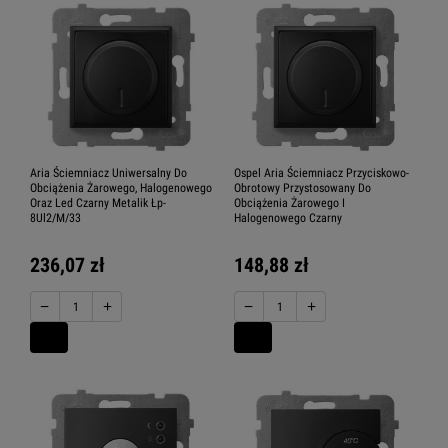
Aria Ściemniacz Uniwersalny Do
Ospel Aria Ściemniacz Przyciskowo-
Obciążenia Żarowego, Halogenowego
Obrotowy Przystosowany Do
Oraz Led Czarny Metalik Łp-
Obciążenia Żarowego I
8Ul2/M/33
Halogenowego Czarny
236,07 zł
148,88 zł
−
+
−
+