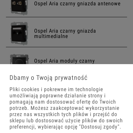
Ospel Aria czarny gniazda antenowe
Ospel Aria czarny gniazda
multimedialne
Ospel Aria moduły czarny
elektroniczne
Dbamy o Twoją prywatność
Pliki cookies i pokrewne im technologie
Ospel Aria czarny pozostałe
umożliwiają poprawne działanie strony i
pomagają nam dostosować ofertę do Twoich
potrzeb. Możesz zaakceptować wykorzystanie
przez nas wszystkich tych plików i przejść do
sklepu lub dostosować użycie plików do swoich
Ospel Aria czarny puszki natynkowe
preferencji, wybierając opcję
"Dostosuj zgody"
.