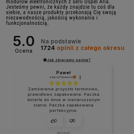
modułów elektronicznych z serii Ospel Aria.
Jesteśmy pewni, że każdy znajdzie tu coś dla
siebie, a nasze produkty przekonają Cię swoją
niezawodnością, jakością wykonania i
funkcjonalnością.
5.0
Na podstawie
1724
opinii
z całego okresu
Ocena
Jak zbieramy opinie?
Paweł
zweryfikowano
Zamówienie przyszło terminowo,
prawidłowo zapakowane. Paczka
dotarła do mnie w nienaruszonym
stanie. Paczka zapakowana
perfekcyjnie.
0
0
wczoraj