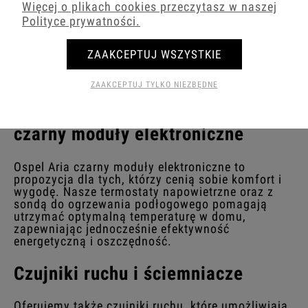
Więcej o plikach cookies przeczytasz w naszej
Polityce prywatności.
Ospel Aria czarny ramki
ZAAKCEPTUJ WSZYSTKIE
ZAAKCEPTUJ TYLKO NIEZBĘDNE
Komfort i wygoda z Ospel Aria
czarny moduły elektroniczne
Ospel Aria czarny moduły elektroniczne to
propozycja dla tych, którzy cenią sobie komfort i
wygodę. Nasze termostaty napowietrzne oraz z
sondą do ogrzewania podłogowego pomagają
utrzymać optymalną temperaturę w domu,
zapewniając jednocześnie efektywność
energetyczną i oszczędność.
Czujniki ruchu i ściemniacze
Oferujemy także czujniki ruchu, które umożliwiają