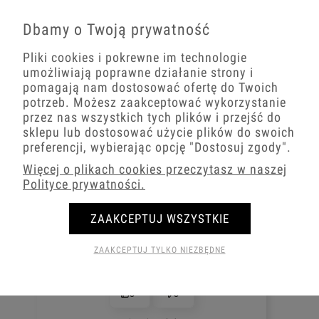
barwowych – od ciepłego światła 3000K, przez
neutralne 4000K, aż do chłodnej bieli 6500K. Dla
Dbamy o Twoją prywatność
entuzjastów barwnego oświetlenia mamy taśmy
LED RGB i kolorowe, które zmienią Twoje wnętrze
Pliki cookies i pokrewne im technologie
w miejsce pełne magii i wyjątkowej atmosfery.
umożliwiają poprawne działanie strony i
pomagają nam dostosować ofertę do Twoich
5.0
potrzeb. Możesz zaakceptować wykorzystanie
Na podstawie
przez nas wszystkich tych plików i przejść do
1724
opinii
z całego okresu
Ocena
sklepu lub dostosować użycie plików do swoich
preferencji, wybierając opcję
"Dostosuj zgody"
.
Jak zbieramy opinie?
Więcej o plikach cookies przeczytasz w naszej
Michał
Polityce prywatności.
zweryfikowano
Bardzo sprawnie zrealizowana
ZAAKCEPTUJ WSZYSTKIE
przesyłka. Obsługa taka, jak należy.
Super poradzili sobie z
ZAAKCEPTUJ TYLKO NIEZBĘDNE
zapakowaniem przedmiotów, nawet w
niestandardowym rozmiarze.
0
0