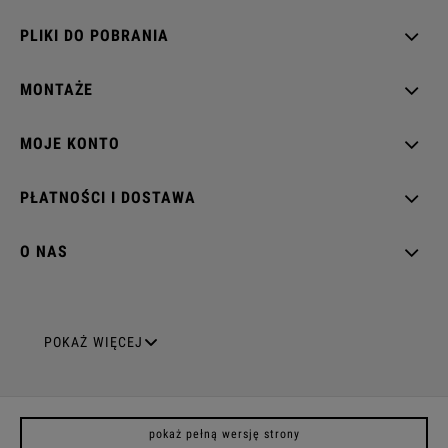
PLIKI DO POBRANIA
MONTAŻE
MOJE KONTO
PŁATNOŚCI I DOSTAWA
O NAS
GNIAZDA ELEKTRYCZNE
POKAŻ WIĘCEJ
Gniazda pojedyncze
pokaż pełną wersję strony
Gniazda podwójne z uziemieniem