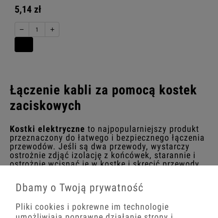
5,14 zł
−
+
Łączenie kabli za pomocą kostek
zaciskowych
Kostki elektryczne
to najpopularniejszy produkt
przeznaczony do łatwego i bezpiecznego łączenia
przewodów. Jeśli są dwa przewody, wystarczy
ostrożnie zdjąć izolację z końcówek, starannie i
ostrożnie wcisnąć je w kostkę i skręcić przewody
śrubami.
Dbamy o Twoją prywatność
Jak wybrać odpowiednią złączkę?
Pliki cookies i pokrewne im technologie
umożliwiają poprawne działanie strony i