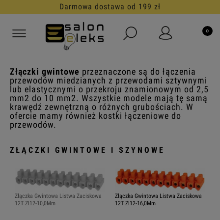
Darmowa dostawa od 199 zł
Złączki gwintowe
przeznaczone są do łączenia
przewodów miedzianych z przewodami sztywnymi
lub elastycznymi o przekroju znamionowym od 2,5
mm2 do 10 mm2. Wszystkie modele mają tę samą
krawędź zewnętrzną o różnych grubościach. W
ofercie mamy również kostki łączeniowe do
przewodów.
ZŁĄCZKI GWINTOWE I SZYNOWE
Złączka Gwintowa Listwa Zaciskowa
Złączka Gwintowa Listwa Zaciskowa
12T Zl12-10,0Mm
12T Zl12-16,0Mm