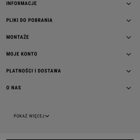
INFORMACJE
PLIKI DO POBRANIA
MONTAŻE
MOJE KONTO
PŁATNOŚCI I DOSTAWA
O NAS
GNIAZDA ELEKTRYCZNE
POKAŻ WIĘCEJ
Gniazda pojedyncze