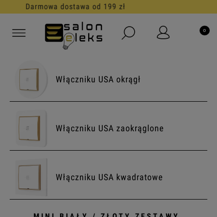
30 dni na darmowy zwrot
Włączniku USA okrągł
Włączniku USA zaokrąglone
Włączniku USA kwadratowe
MINI BIAŁY / ZŁOTY ZESTAWY