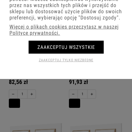
przez nas wszystkich tych plików i przejść do
sklepu lub dostosować użycie plików do swoich
preferencji, wybierając opcję
"Dostosuj zgody"
.
Więcej o plikach cookies przeczytasz w naszej
Polityce prywatności.
ZAAKCEPTUJ WSZYSTKIE
ZAAKCEPTUJ TYLKO NIEZBĘDNE
Włącznik Światła Podwójny I
Włącznik Światła Podwójny I
Schodowy Usa Karlik Mini 00/29
Krzyżowy Usa Karlik Mini 00/29
82,56 zł
91,93 zł
−
+
−
+