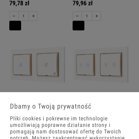
79,78 zł
79,96 zł
−
+
−
+
Włącznik Światła Pojedynczy I
Włącznik Światła Dwa Podwójne Usa
Krzyżowy Usa Karlik Mini 00/29
00/29 Karlik Mini
Dbamy o Twoją prywatność
89,33 zł
82,38 zł
Pliki cookies i pokrewne im technologie
umożliwiają poprawne działanie strony i
−
+
−
+
pomagają nam dostosować ofertę do Twoich
potrzeb. Możesz zaakceptować wykorzystanie