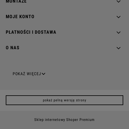
MONTAŻE
MOJE KONTO
PŁATNOŚCI I DOSTAWA
O NAS
GNIAZDA ELEKTRYCZNE
POKAŻ WIĘCEJ
Gniazda pojedyncze
pokaż pełną wersję strony
Gniazda podwójne z uziemieniem
Gniazda potrójne
Sklep internetowy Shoper Premium