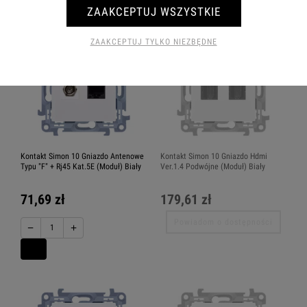
Powiadom o dostępności
ZAAKCEPTUJ WSZYSTKIE
ZAAKCEPTUJ TYLKO NIEZBĘDNE
Kontakt Simon 10 Gniazdo Antenowe
Kontakt Simon 10 Gniazdo Hdmi
Typu "F" + Rj45 Kat.5E (Moduł) Biały
Ver.1.4 Podwójne (Moduł) Biały
71,69 zł
179,61 zł
Powiadom o dostępności
−
+