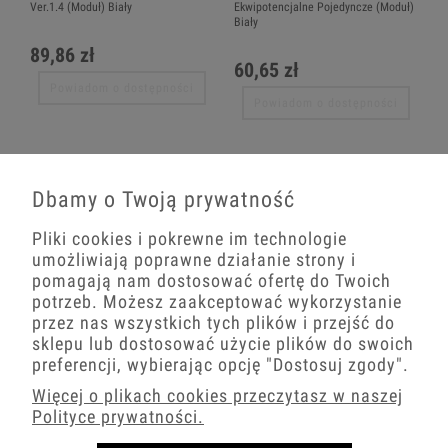
Ver.1.4 (Moduł) Biały
Ekwipotencjalne Pojedyncze (Moduł)
Biały
89,86 zł
60,65 zł
Powiadom o dostępności
Powiadom o dostępności
Dbamy o Twoją prywatność
Pliki cookies i pokrewne im technologie
umożliwiają poprawne działanie strony i
pomagają nam dostosować ofertę do Twoich
potrzeb. Możesz zaakceptować wykorzystanie
przez nas wszystkich tych plików i przejść do
Kontakt Simon 10 Gniazdo
Kontakt Simon 10 Gniazdo
sklepu lub dostosować użycie plików do swoich
Ekwipotencjalne Podwójne (Moduł)
Głośnikowe Pojedyncze -1 Kolumna
Biały
Głośnikowa (Moduł). Przekrój Przew.
preferencji, wybierając opcję
"Dostosuj zgody"
.
Dla Wyjścia 6 Mm2 Biały
Więcej o plikach cookies przeczytasz w naszej
91,08 zł
Polityce prywatności.
40,25 zł
Powiadom o dostępności