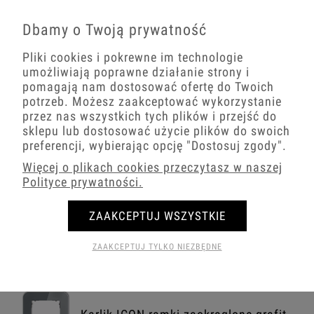
Dbamy o Twoją prywatność
Karlik ICON ramki okrągła grafitowa
Pliki cookies i pokrewne im technologie
umożliwiają poprawne działanie strony i
pomagają nam dostosować ofertę do Twoich
potrzeb. Możesz zaakceptować wykorzystanie
Karlik ICON ramki okrągła czarne
przez nas wszystkich tych plików i przejść do
sklepu lub dostosować użycie plików do swoich
preferencji, wybierając opcję
"Dostosuj zgody"
.
Więcej o plikach cookies przeczytasz w naszej
Karlik ICON ramki zaokrąglone białe
Polityce prywatności.
ZAAKCEPTUJ WSZYSTKIE
Karlik ICON ramki zaokrąglone szare
ZAAKCEPTUJ TYLKO NIEZBĘDNE