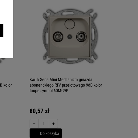
Karlik Seria Mini Mechanizm gniazda
B kolor
abonenckiego RTV przelotowego 9dB kolor
taupe symbol 60MG9P
80,57 zł
−
+
Do koszyka