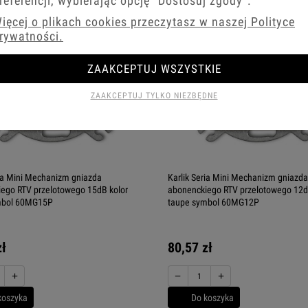
referencji, wybierając opcję
"Dostosuj zgody"
.
ięcej o plikach cookies przeczytasz w naszej Polityce
rywatności.
ZAAKCEPTUJ WSZYSTKIE
ZAAKCEPTUJ TYLKO NIEZBĘDNE
ria Mini Mechanizm gniazda
Karlik Seria Mini Mechanizm gniazda
ego RTV przelotowego 15dB kolor
abonenckiego RTV przelotowego 12d
mbol 60MG15P
taupe symbol 60MG12P
zł
80,57 zł
+
−
+
koszyka
Do koszyka