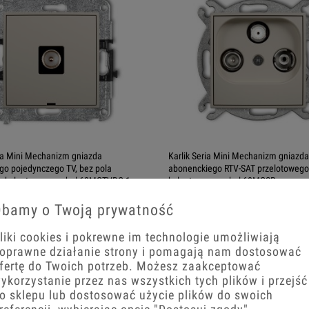
ria Mini Mechanizm gniazda
Karlik Seria Mini Mechanizm gniazda
o pojedynczego TV, bez pola
abonenckiego RTV-SAT przelotoweg
o kolor taupe symbol 60MGTVBO-1
kolor taupe symbol 60MGSP
bamy o Twoją prywatność
zł
131,95 zł
liki cookies i pokrewne im technologie umożliwiają
oprawne działanie strony i pomagają nam dostosować
+
−
+
fertę do Twoich potrzeb. Możesz zaakceptować
koszyka
Do koszyka
ykorzystanie przez nas wszystkich tych plików i przejść
o sklepu lub dostosować użycie plików do swoich