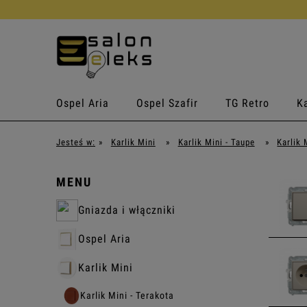
Ospel Aria
Ospel Szafir
TG Retro
Ka
Jesteś w:
»
Karlik Mini
»
Karlik Mini - Taupe
»
Karlik 
MENU
Gniazda i włączniki
Ospel Aria
Karlik Mini
Karlik Mini - Terakota