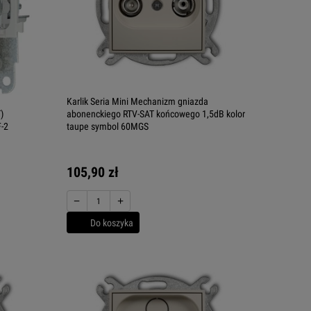
Karlik Seria Mini Mechanizm gniazda
)
abonenckiego RTV-SAT końcowego 1,5dB kolor
-2
taupe symbol 60MGS
105,90 zł
−
+
Do koszyka