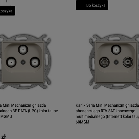
+
Do koszyka
koszyka
ria Mini Mechanizm gniazda
Karlik Seria Mini Mechanizm gniazda
alnego 3F DATA (UPC) kolor taupe
abonenckiego RTV-SAT końcowego
60MGMU
multimedialnego (Internet) kolor ta
60MGM
 zł