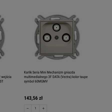
Karlik Seria Mini Mechanizm gniazda
 wejścia
multimedialnego 3F DATA (Vectra) kolor taupe
GST
symbol 60MGMV
143,56 zł
−
+