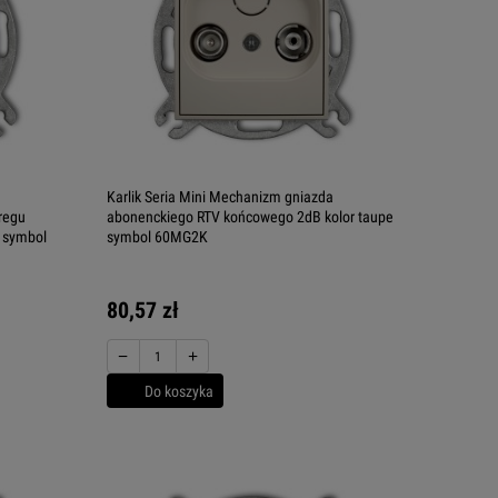
Karlik Seria Mini Mechanizm gniazda
regu
abonenckiego RTV końcowego 2dB kolor taupe
e symbol
symbol 60MG2K
80,57 zł
−
+
Do koszyka