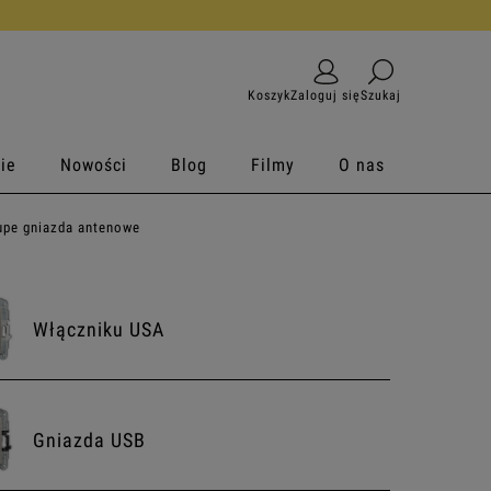
Koszyk
Zaloguj się
Szukaj
ie
Nowości
Blog
Filmy
O nas
upe gniazda antenowe
Włączniku USA
Gniazda USB