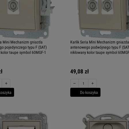
ria Mini Mechanizm gniazda
Karlik Seria Mini Mechanizm gniazda
o pojedynczego typu F (SAT)
antenowego podwójnego typu F (SAT
 kolor taupe symbol 60MGF-1
niklowany kolor taupe symbol 60MGF
zł
49,08 zł
+
−
+
koszyka
Do koszyka