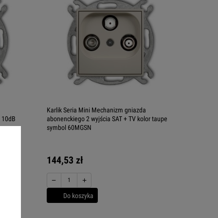
Karlik Seria Mini Mechanizm gniazda
o 10dB
abonenckiego 2 wyjścia SAT + TV kolor taupe
symbol 60MGSN
144,53 zł
−
+
Do koszyka