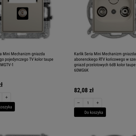
ria Mini Mechanizm gniazda
Karlik Seria Mini Mechanizm gniazda
o pojedynczego TV kolor taupe
abonenckiego RTV końcowego w sze
0MGTV-1
gniazd przelotowych 6dB kolor taup
60MG6K
zł
82,08 zł
+
−
+
koszyka
Do koszyka