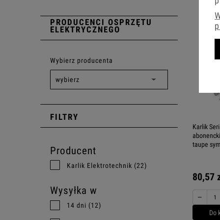
p
W
PRODUCENCI OSPRZĘTU
p
ELEKTRYCZNEGO
Wybierz producenta
FILTRY
Karlik Se
abonencki
taupe sy
Producent
Karlik Elektrotechnik
(22)
80,57 
Wysyłka w
−
14 dni
(12)
Do 