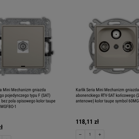
ria Mini Mechanizm gniazda
Karlik Seria Mini Mechanizm gniazda
o pojedynczego typu F (SAT)
abonenckiego RTV-SAT końcowego (2
, bez pola opisowego kolor taupe
antenowe) kolor taupe symbol 60M
0MGFBO-1
118,11 zł
zł
−
+