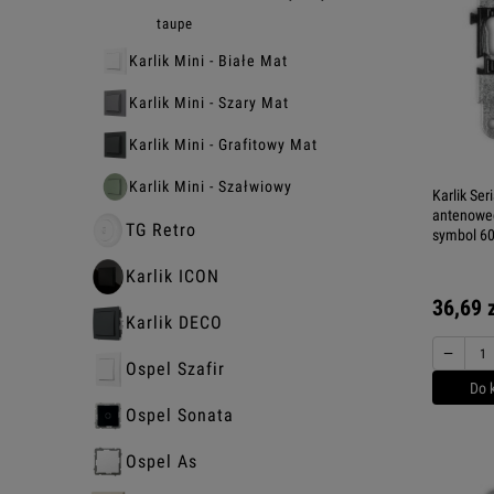
taupe
Karlik Mini - Białe Mat
Karlik Mini - Szary Mat
Karlik Mini - Grafitowy Mat
Karlik Mini - Szałwiowy
Karlik Se
antenoweg
TG Retro
symbol 6
Karlik ICON
36,69 
Karlik DECO
−
Ospel Szafir
Do 
Ospel Sonata
Ospel As