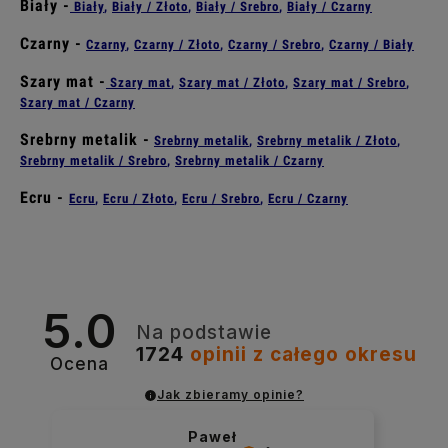
Biały -
Biały
,
Biały / Złoto
,
Biały / Srebro
,
Biały / Czarny
Czarny -
Czarny
,
Czarny
/ Złoto
,
Czarny
/ Srebro
,
Czarny
/ Biały
Szary mat -
Szary mat
,
Szary mat
/ Złoto
,
Szary mat
/ Srebro
,
Szary mat
/ Czarny
Srebrny metalik -
Srebrny metalik
,
Srebrny metalik
/ Złoto
,
Srebrny metalik
/ Srebro
,
Srebrny metalik
/ Czarny
Ecru -
Ecru
,
Ecru
/ Złoto
,
Ecru
/ Srebro
,
Ecru
/ Czarny
5.0
Na podstawie
1724
opinii
z całego okresu
Ocena
Jak zbieramy opinie?
Paweł