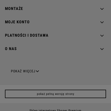
MONTAŻE
MOJE KONTO
PŁATNOŚCI I DOSTAWA
O NAS
GNIAZDA ELEKTRYCZNE
POKAŻ WIĘCEJ
Gniazda pojedyncze
pokaż pełną wersję strony
Gniazda podwójne z uziemieniem
Gniazda potrójne
Sklep internetowy Shoper Premium