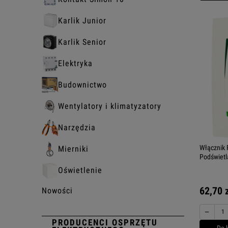
Karlik Junior
Karlik Senior
Elektryka
Budownictwo
Wentylatory i klimatyzatory
Narzędzia
Włącznik 
Mierniki
Podświetl
Oświetlenie
62,70 
Nowości
−
PRODUCENCI OSPRZĘTU
Do 