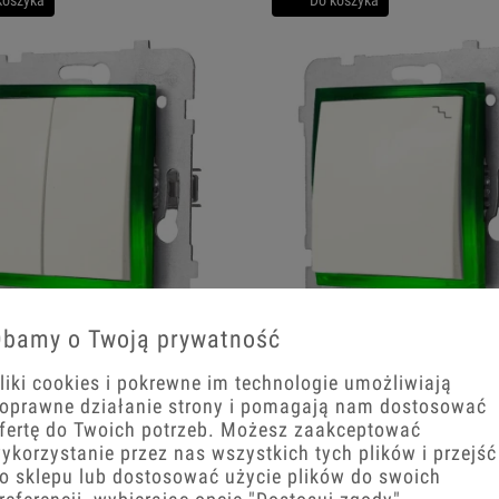
bamy o Twoją prywatność
cznika Led Podwójny Ospel Aria Bez
Moduł Włącznika Led Schodowy Ospe
u
Bez Ramki Ecru
liki cookies i pokrewne im technologie umożliwiają
oprawne działanie strony i pomagają nam dostosować
fertę do Twoich potrzeb. Możesz zaakceptować
zł
40,33 zł
ykorzystanie przez nas wszystkich tych plików i przejść
o sklepu lub dostosować użycie plików do swoich
+
−
+