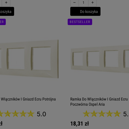
+
−
+
koszyka
Do koszyka
ER
BESTSELLER
Włączników I Gniazd Ecru Potrójna
Ramka Do Włączników I Gniazd Ecru
Poczwórna Ospel Aria
5.0
5
zł
18,31 zł