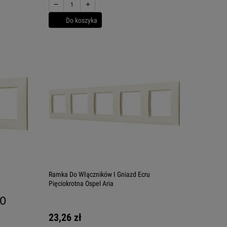
−
+
Do koszyka
Ramka Do Włączników I Gniazd Ecru
Pięciokrotna Ospel Aria
.0
23,26 zł