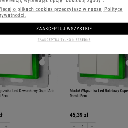
referencji, wybierając opcję
"Dostosuj zgody"
.
koszyka
Do koszyka
ięcej o plikach cookies przeczytasz w naszej Polityce
rywatności.
ZAAKCEPTUJ WSZYSTKIE
ZAAKCEPTUJ TYLKO NIEZBĘDNE
cznika Led Dzwonkowy Ospel Aria
Moduł Włącznika Led Roletowy Ospel
 Ecru
Ramki Ecru
zł
45,39 zł
+
−
+