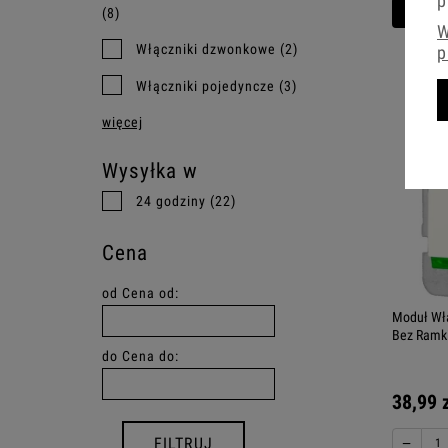
p
(8)
Do 
W
Włączniki dzwonkowe
(2)
p
Włączniki pojedyncze
(3)
więcej
Wysyłka w
24 godziny
(22)
Cena
od
Cena od:
Moduł Włą
Bez Ramki
do
Cena do:
38,99 
−
FILTRUJ