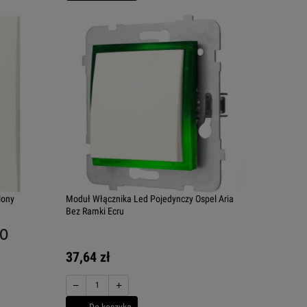
lony
Moduł Włącznika Led Pojedynczy Ospel Aria
Bez Ramki Ecru
.0
37,64 zł
−
+
Do koszyka