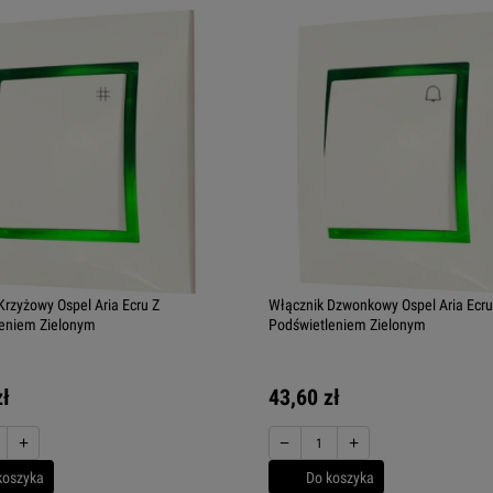
Krzyżowy Ospel Aria Ecru Z
Włącznik Dzwonkowy Ospel Aria Ecru
eniem Zielonym
Podświetleniem Zielonym
zł
43,60 zł
+
−
+
koszyka
Do koszyka