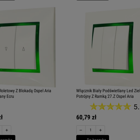
Roletowy Z Blokadą Ospel Aria
Włącznik Biały Podświetlany Led Zie
any Ecru
Potrójny Z Ramką 27.Z Ospel Aria
5
zł
60,79 zł
+
−
+
koszyka
Do koszyka