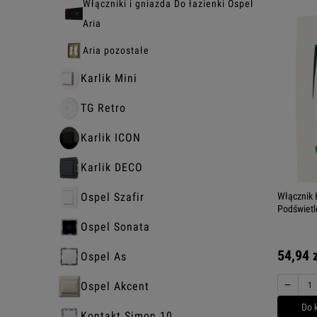
Włączniki i gniazda Do łazienki Ospel
Aria
Aria pozostałe
Karlik Mini
TG Retro
Karlik ICON
Karlik DECO
Włącznik 
Ospel Szafir
Podświetl
Ospel Sonata
54,94 
Ospel As
−
Ospel Akcent
Do 
Kontakt Simon 10