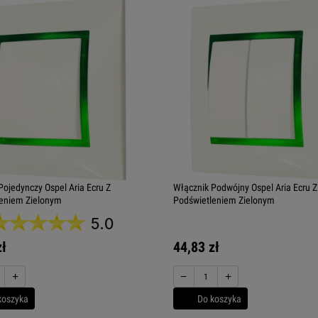
Pojedynczy Ospel Aria Ecru Z
Włącznik Podwójny Ospel Aria Ecru Z
eniem Zielonym
Podświetleniem Zielonym
5.0
zł
44,83 zł
+
−
+
koszyka
Do koszyka