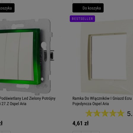
koszyka
Do koszyka
BESTSELLER
Podświetlany Led Zielony Potrójny
Ramka Do Włączników I Gniazd Ecru
 27.Z Ospel Aria
Pojedyncza Ospel Aria
5
zł
4,61 zł