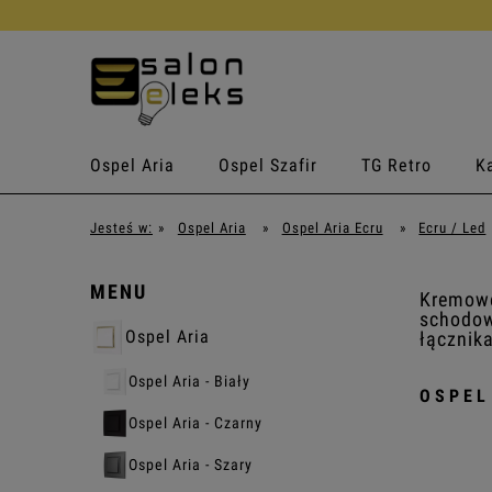
Ospel Aria
Ospel Szafir
TG Retro
Ka
Jesteś w:
»
Ospel Aria
»
Ospel Aria Ecru
»
Ecru / Led
MENU
Kremowe
schodow
Ospel Aria
łącznik
Ospel Aria - Biały
OSPEL
Ospel Aria - Czarny
Ospel Aria - Szary