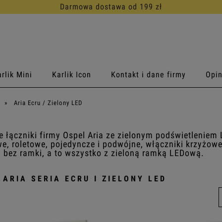
30 dni na darmowy zwrot
rlik Mini
Karlik Icon
Kontakt i dane firmy
Opin
»
Aria Ecru / Zielony LED
 łączniki firmy Ospel Aria ze zielonym podświetleniem 
e, roletowe, pojedyncze i podwójne, włączniki krzyżow
a bez ramki, a to wszystko z zieloną ramką LEDową.
 ARIA SERIA ECRU I ZIELONY LED