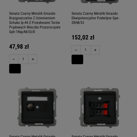
Sonata Czarny Metalik Gniazdo
Sonata Czarny Metalik Gniazdo
Bryzgoszczelne Z Uziemieniem
Ekwipotencjalne Podwójne Gpe-
Schuko Ip-44 Z Przesłonami Torów
2R/M/33
Prądowych Wieczko Przezroczyste
Gph-1Rsp/M/33/D
152,02 zł
47,98 zł
−
+
−
+
Sonata Czarny Metalik Gniazdo
Sonata Czarny Metalik Gniazdo