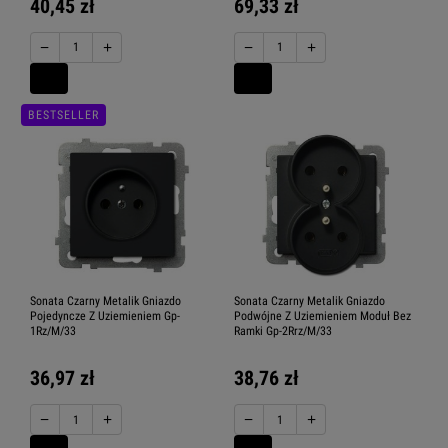
40,45 zł
69,33 zł
−
+
−
+
BESTSELLER
Sonata Czarny Metalik Gniazdo
Sonata Czarny Metalik Gniazdo
Pojedyncze Z Uziemieniem Gp-
Podwójne Z Uziemieniem Moduł Bez
1Rz/M/33
Ramki Gp-2Rrz/M/33
36,97 zł
38,76 zł
−
+
−
+