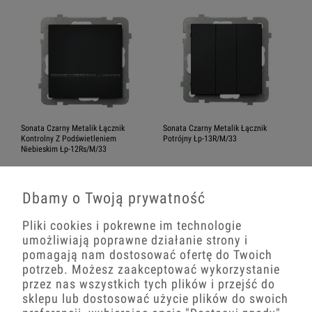
Sonata Czarny Metalik Łącznik
Sonata Czarny Metalik Łącznik
Kontrolny Z Podświetleniem
Potrójny Łp-13R/M/33
Niebieskim Łp-12Rs/M/33
61,69 zł
45,06 zł
Dbamy o Twoją prywatność
−
+
−
+
Pliki cookies i pokrewne im technologie
umożliwiają poprawne działanie strony i
pomagają nam dostosować ofertę do Twoich
potrzeb. Możesz zaakceptować wykorzystanie
przez nas wszystkich tych plików i przejść do
sklepu lub dostosować użycie plików do swoich