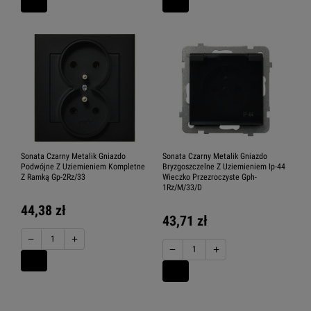
Sonata Czarny Metalik Gniazdo
Sonata Czarny Metalik Gniazdo
Podwójne Z Uziemieniem Kompletne
Bryzgoszczelne Z Uziemieniem Ip-44
Z Ramką Gp-2Rz/33
Wieczko Przezroczyste Gph-
1Rz/M/33/D
44,38 zł
43,71 zł
−
+
−
+