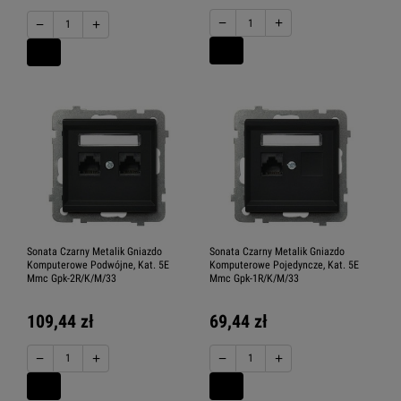
−
+
−
+
Sonata Czarny Metalik Gniazdo
Sonata Czarny Metalik Gniazdo
Komputerowe Podwójne, Kat. 5E
Komputerowe Pojedyncze, Kat. 5E
Mmc Gpk-2R/K/M/33
Mmc Gpk-1R/K/M/33
109,44 zł
69,44 zł
−
+
−
+