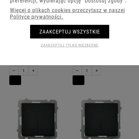
preferencji, wybierając opcję
"Dostosuj zgody"
.
Więcej o plikach cookies przeczytasz w naszej
Polityce prywatności.
ZAAKCEPTUJ WSZYSTKIE
Sonata Czarny Metalik Łącznik
Sonata Czarny Metalik Łącznik
Potrójny Z Podświetleniem
Hotelowy Z Podświetleniem
Niebieskim Łp-13Rs/M/33
Pomarańczowym Łp-15Rs/M/33
ZAAKCEPTUJ TYLKO NIEZBĘDNE
67,75 zł
158,76 zł
−
+
−
+