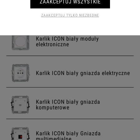
ZAAKCEPTUJ WSZYSTKIE
Karlik ICON włącznik Trzyklawiszowy
ZAAKCEPTUJ TYLKO NIEZBĘDNE
Karlik ICON biały moduły
elektroniczne
Karlik ICON biały gniazda elektryczne
Karlik ICON biały gniazda
komputerowe
Karlik ICON biały Gniazda
multimedialne