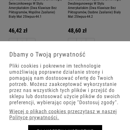
Świecznikowego W Stylu
Dwubiegunowego W Stylu
Amerykańskim (Dwa Klawisze Bez
Amerykańskim (Dwa Klawisze Bez
Piktogramów, Wspólne Zasilanie)
Piktogramów, Osobne Zasilanie) Biały
Biały Mat 25Iwpus-44.1
Mat 25Iwpus-44.2
46,42 zł
48,60 zł
−
+
−
+
Dbamy o Twoją prywatność
Pliki cookies i pokrewne im technologie
umożliwiają poprawne działanie strony i
pomagają nam dostosować ofertę do Twoich
Karlik ICON włącznik
Jednoklawiszowy
potrzeb. Możesz zaakceptować wykorzystanie
przez nas wszystkich tych plików i przejść do
sklepu lub dostosować użycie plików do swoich
preferencji, wybierając opcję
"Dostosuj zgody"
.
Karlik ICON włącznik Dwuklawiszowy
Więcej o plikach cookies przeczytasz w naszej
Polityce prywatności.