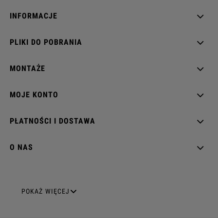
INFORMACJE
PLIKI DO POBRANIA
MONTAŻE
MOJE KONTO
PŁATNOŚCI I DOSTAWA
O NAS
GNIAZDA ELEKTRYCZNE
POKAŻ WIĘCEJ
Gniazda pojedyncze