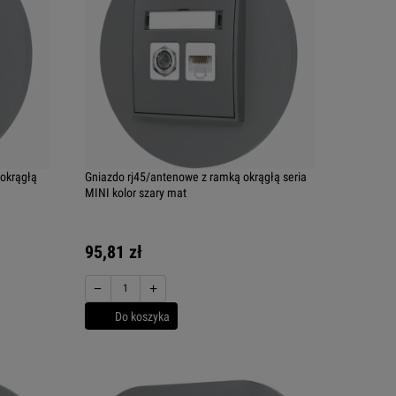
 okrągłą
Gniazdo rj45/antenowe z ramką okrągłą seria
MINI kolor szary mat
95,81 zł
−
+
Do koszyka