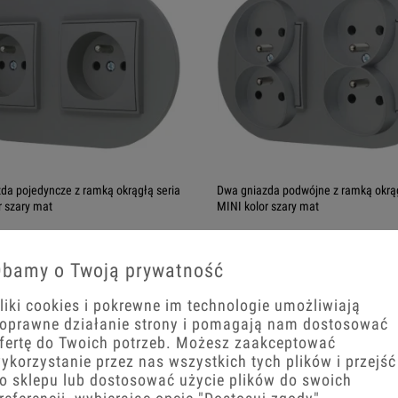
da pojedyncze z ramką okrągłą seria
Dwa gniazda podwójne z ramką okrąg
r szary mat
MINI kolor szary mat
zł
85,35 zł
bamy o Twoją prywatność
+
−
+
liki cookies i pokrewne im technologie umożliwiają
oprawne działanie strony i pomagają nam dostosować
koszyka
Do koszyka
fertę do Twoich potrzeb. Możesz zaakceptować
ykorzystanie przez nas wszystkich tych plików i przejść
o sklepu lub dostosować użycie plików do swoich