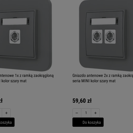
ntenowe 1x z ramką zaokrągloną
Gniazdo antenowe 2x z ramką zaokr
 kolor szary mat
seria MINI kolor szary mat
zł
59,60 zł
+
−
+
koszyka
Do koszyka