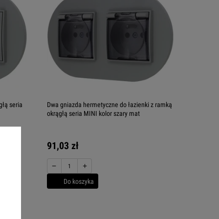
łą seria
Dwa gniazda hermetyczne do łazienki z ramką
okrągłą seria MINI kolor szary mat
91,03 zł
−
+
Do koszyka