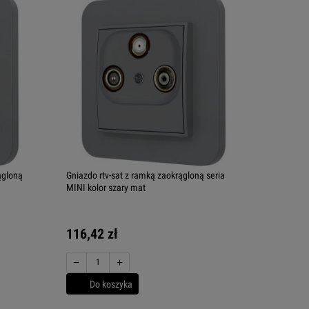
ągloną
Gniazdo rtv-sat z ramką zaokrągloną seria
MINI kolor szary mat
116,42 zł
−
+
Do koszyka