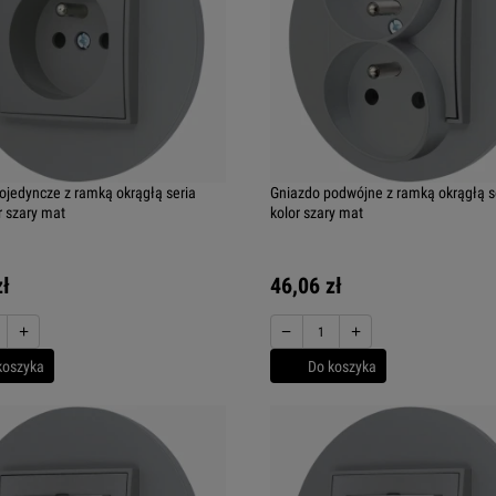
ojedyncze z ramką okrągłą seria
Gniazdo podwójne z ramką okrągłą s
r szary mat
kolor szary mat
zł
46,06 zł
+
−
+
koszyka
Do koszyka