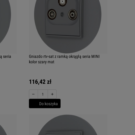
ą seria
Gniazdo rtv-sat z ramką okrągłą seria MINI
kolor szary mat
116,42 zł
−
+
Do koszyka