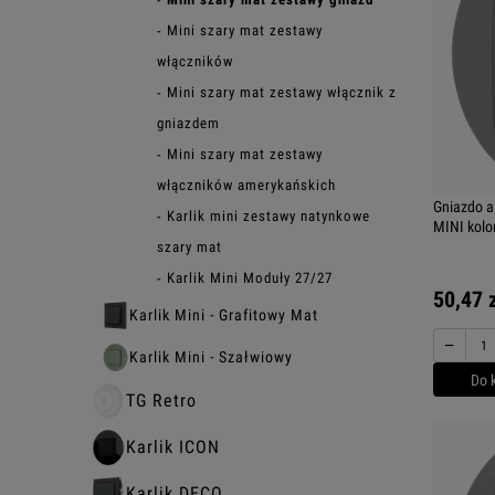
Mini szary mat zestawy
włączników
Mini szary mat zestawy włącznik z
gniazdem
Mini szary mat zestawy
włączników amerykańskich
Gniazdo a
Karlik mini zestawy natynkowe
MINI kolo
szary mat
Karlik Mini Moduły 27/27
50,47 
Karlik Mini - Grafitowy Mat
−
Karlik Mini - Szałwiowy
Do 
TG Retro
Karlik ICON
Karlik DECO