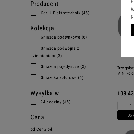
p
Producent
W
Karlik Elektrotechnik
(45)
p
Kolekcja
Gniazda podtynkowe
(6)
Gniazda podwójne z
uziemieniem
(3)
Gniazda pojedyncze
(3)
Trzy gnia
MINI kolo
Gniazdka kolorowe
(6)
Wysyłka w
108,43
24 godziny
(45)
−
Do 
Cena
od
Cena od: