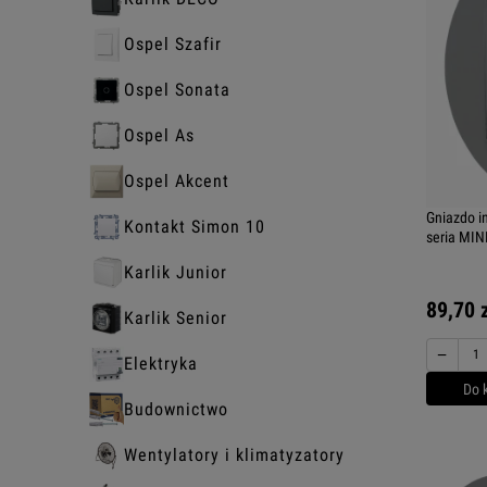
Ospel Szafir
Ospel Sonata
Ospel As
Ospel Akcent
Gniazdo i
Kontakt Simon 10
seria MINI
Karlik Junior
89,70 
Karlik Senior
−
Elektryka
Do 
Budownictwo
Wentylatory i klimatyzatory