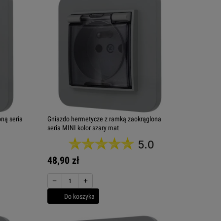
ną seria
Gniazdo hermetycze z ramką zaokrąglona
seria MINI kolor szary mat
5.0
48,90 zł
−
+
Do koszyka