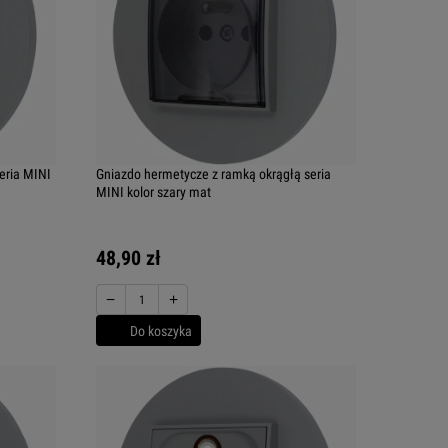
eria MINI
Gniazdo hermetycze z ramką okrągłą seria
MINI kolor szary mat
48,90 zł
−
+
Do koszyka