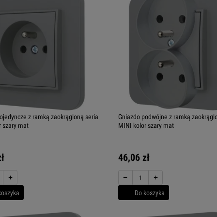
ojedyncze z ramką zaokrągloną seria
Gniazdo podwójne z ramką zaokrąglo
r szary mat
MINI kolor szary mat
zł
46,06 zł
+
−
+
koszyka
Do koszyka