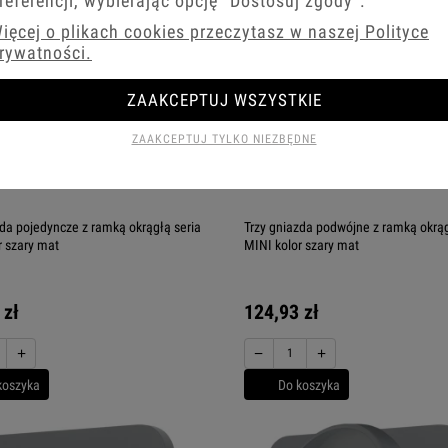
referencji, wybierając opcję
"Dostosuj zgody"
.
ięcej o plikach cookies przeczytasz w naszej Polityce
rywatności.
ZAAKCEPTUJ WSZYSTKIE
ZAAKCEPTUJ TYLKO NIEZBĘDNE
zda pojedyncze z ramką okrągłą seria
Trzy gniazda podwójne z ramką okrąg
r szary mat
MINI kolor szary mat
 zł
124,93 zł
+
−
+
koszyka
Do koszyka