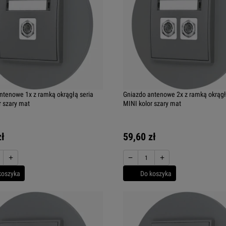
ntenowe 1x z ramką okrągłą seria
Gniazdo antenowe 2x z ramką okrągł
r szary mat
MINI kolor szary mat
zł
59,60 zł
+
−
+
koszyka
Do koszyka