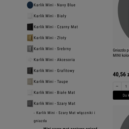
Karlik Mini - Navy Blue
Karlik Mini - Biały
Karlik Mini - Czarny Mat
Karlik Mini - Złoty
Karlik Mini - Srebrny
Gniazdo p
MINI kolo
Karlik Mini - Akcesoria
Karlik Mini - Grafitowy
40,56 
Karlik Mini - Taupe
−
Karlik Mini - Białe Mat
Do 
Karlik Mini - Szary Mat
Karlik Mini - Szary Mat włączniki i
gniazda
Mini szary mat zestawy gniazd