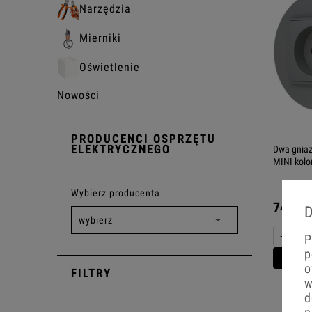
Narzędzia
Mierniki
Oświetlenie
Nowości
PRODUCENCI OSPRZĘTU
ELEKTRYCZNEGO
Dwa gniaz
MINI kolo
Wybierz producenta
74,35 
D
−
P
p
Do 
o
FILTRY
w
d