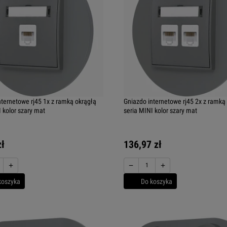
nternetowe rj45 1x z ramką okrągłą
Gniazdo internetowe rj45 2x z ramką
 kolor szary mat
seria MINI kolor szary mat
zł
136,97 zł
+
−
+
koszyka
Do koszyka