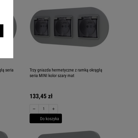
łą seria
Trzy gniazda hermetyczne z ramką okrągłą
seria MINI kolor szary mat
133,45 zł
−
+
Do koszyka