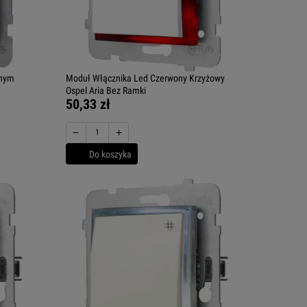
onym
Moduł Włącznika Led Czerwony Krzyżowy
Ospel Aria Bez Ramki
50,33 zł
−
+
Do koszyka