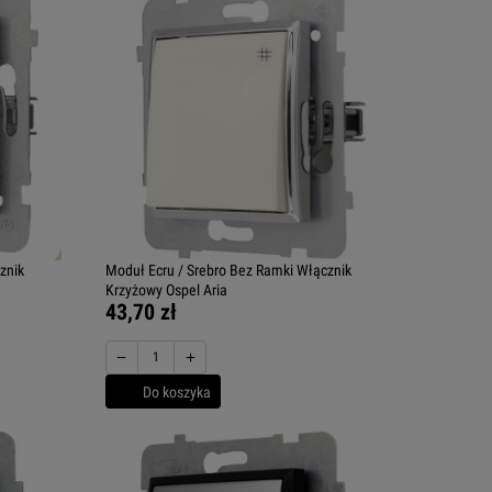
znik
Moduł Ecru / Srebro Bez Ramki Włącznik
Krzyżowy Ospel Aria
43,70 zł
−
+
Do koszyka