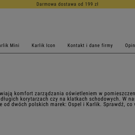
30 dni na darmowy zwrot
rlik Mini
Karlik Icon
Kontakt i dane firmy
Opin
awiają komfort zarządzania oświetleniem w pomieszczen
w długich korytarzach czy na klatkach schodowych. W na
 od dwóch polskich marek: Ospel i Karlik. Sprawdź, co 