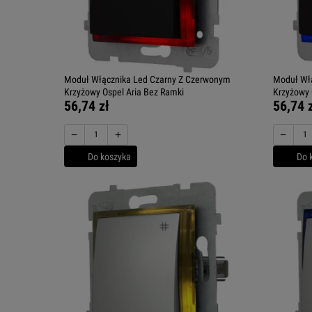
Moduł Włącznika Led Czarny Z Czerwonym
Moduł Włą
Krzyżowy Ospel Aria Bez Ramki
Krzyżowy 
56,74 zł
56,74 
−
+
−
Do koszyka
Do 