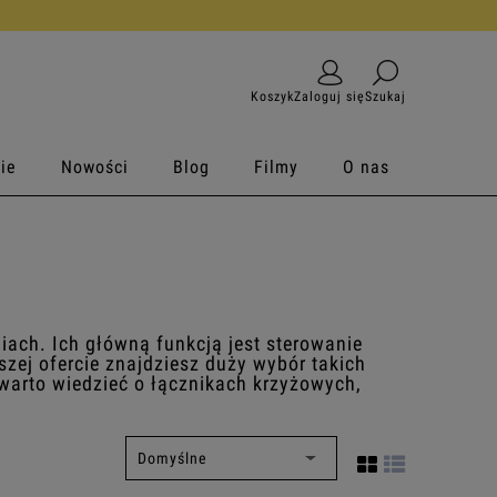
Koszyk
Zaloguj się
Szukaj
ie
Nowości
Blog
Filmy
O nas
iach. Ich główną funkcją jest sterowanie
szej ofercie znajdziesz duży wybór takich
warto wiedzieć o
łącznikach krzyżowych,