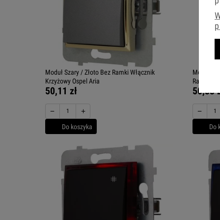
p
W
p
Moduł Szary / Złoto Bez Ramki Włącznik
Moduł Włą
Krzyżowy Ospel Aria
Ramki Osp
50,11 zł
50,33 
−
+
−
Do koszyka
Do 