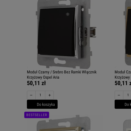
Moduł Czarny / Srebro Bez Ramki Włącznik
Moduł Cza
Krzyżowy Ospel Aria
Krzyżowy 
50,11 zł
50,11 
−
+
−
Do koszyka
Do 
BESTSELLER