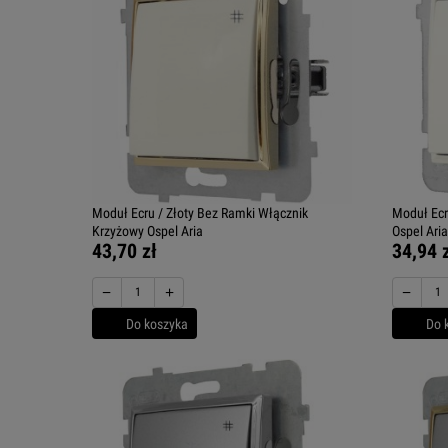
Moduł Ecru / Złoty Bez Ramki Włącznik
Moduł Ecr
Krzyżowy Ospel Aria
Ospel Aria
43,70 zł
34,94 
−
+
−
Do koszyka
Do 