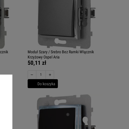
cznik
Moduł Szary / Srebro Bez Ramki Włącznik
Krzyżowy Ospel Aria
50,11 zł
−
+
Do koszyka