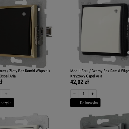
rny / Złoty Bez Ramki Włącznik
Moduł Ecru / Czarny Bez Ramki Włąc
Ospel Aria
Krzyżowy Ospel Aria
zł
42,02 zł
+
−
+
koszyka
Do koszyka