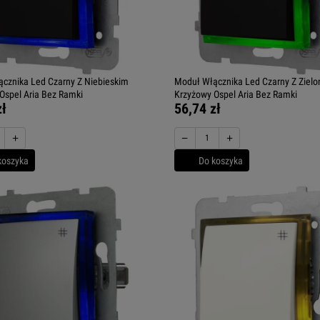
cznika Led Czarny Z Niebieskim
Moduł Włącznika Led Czarny Z Ziel
Ospel Aria Bez Ramki
Krzyżowy Ospel Aria Bez Ramki
zł
56,74 zł
+
−
+
koszyka
Do koszyka