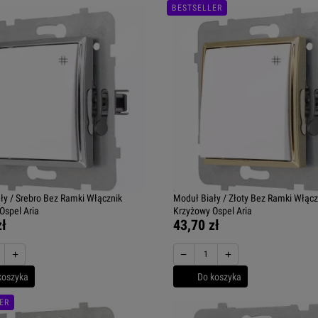
BESTSELLER
ły / Srebro Bez Ramki Włącznik
Moduł Biały / Złoty Bez Ramki Włącz
Ospel Aria
Krzyżowy Ospel Aria
zł
43,70 zł
+
−
+
koszyka
Do koszyka
ER