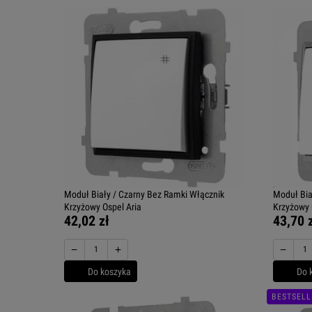
Moduł Biały / Czarny Bez Ramki Włącznik
Moduł Bia
Krzyżowy Ospel Aria
Krzyżowy 
42,02 zł
43,70 
−
+
−
Do koszyka
Do 
BESTSELL