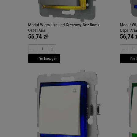
Moduł Włącznika Led Krzyżowy Bez Ramki
Moduł Włą
Ospel Aria
Ospel Aria
56,74 zł
56,74 
−
+
−
Do koszyka
Do 