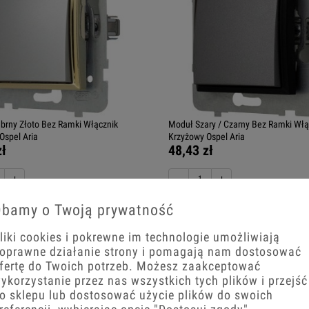
brny Złoto Bez Ramki Włącznik
Moduł Szary / Czarny Bez Ramki Włą
Ospel Aria
Krzyżowy Ospel Aria
zł
48,43 zł
+
−
+
koszyka
Do koszyka
bamy o Twoją prywatność
liki cookies i pokrewne im technologie umożliwiają
oprawne działanie strony i pomagają nam dostosować
fertę do Twoich potrzeb. Możesz zaakceptować
ykorzystanie przez nas wszystkich tych plików i przejść
o sklepu lub dostosować użycie plików do swoich