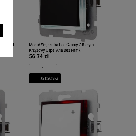
wy Ospel
Moduł Włącznika Led Czarny Z Białym
Krzyżowy Ospel Aria Bez Ramki
56,74 zł
−
+
Do koszyka