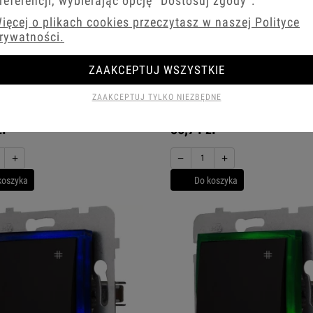
referencji, wybierając opcję
"Dostosuj zgody"
.
ięcej o plikach cookies przeczytasz w naszej Polityce
rywatności.
ZAAKCEPTUJ WSZYSTKIE
ZAAKCEPTUJ TYLKO NIEZBĘDNE
cznika Led Biały Krzyżowy Bez
Moduł Włącznika Led Czarny Krzyżo
el Aria
Aria Bez Ramki
zł
56,74 zł
+
−
+
koszyka
Do koszyka