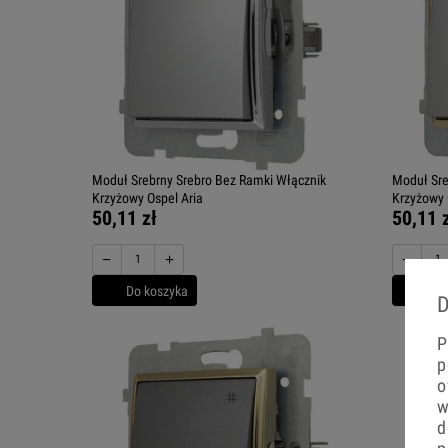
Moduł Srebrny Srebro Bez Ramki Włącznik
Moduł Sre
Krzyżowy Ospel Aria
Krzyżowy 
50,11 zł
50,11 
−
+
−
Do koszyka
Do 
D
P
p
o
w
d