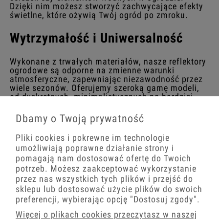
Dzięki nim możesz stworzyć zachwycające efekty
świetlne, które ożywią Twój ogród po zmroku.
Wytrzymałość i Uniwersalność
Wykonane z trwałych materiałów, nasze reflektory
ogrodowe są odporne na zmienne warunki
atmosferyczne, zapewniając niezawodność przez
wiele sezonów. Oferujemy szeroką gamę modeli,
od dyskretnych, minimalistycznych po bardziej
wyraziste, które mogą stać się centralnym
punktem Twojej przestrzeni zewnętrznej.
Dbamy o Twoją prywatność
Reflektory ogrodowe LED - łatwość
Pliki cookies i pokrewne im technologie
umożliwiają poprawne działanie strony i
Montażu i Użytkowania
pomagają nam dostosować ofertę do Twoich
potrzeb. Możesz zaakceptować wykorzystanie
Nasze reflektory ogrodowe są łatwe w instalacji
przez nas wszystkich tych plików i przejść do
(szpikulec wbija się w ziemię) i mogą być
sklepu lub dostosować użycie plików do swoich
przestawiane w zależności od potrzeb, co pozwala
preferencji, wybierając opcję
"Dostosuj zgody"
.
na łatwe dostosowanie oświetlenia do
zmieniającego się krajobrazu ogrodu. Są to
Więcej o plikach cookies przeczytasz w naszej