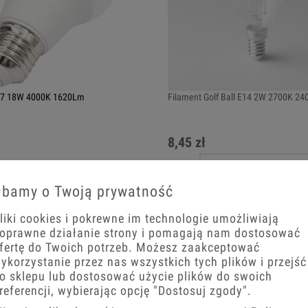
E27 18W 4000K 1620Lm
Filament Golf Ball E14 2W 2700K 2
8,45 zł
Powiadom o dostępności
+
bamy o Twoją prywatność
koszyka
liki cookies i pokrewne im technologie umożliwiają
oprawne działanie strony i pomagają nam dostosować
fertę do Twoich potrzeb. Możesz zaakceptować
ykorzystanie przez nas wszystkich tych plików i przejść
o sklepu lub dostosować użycie plików do swoich
referencji, wybierając opcję
"Dostosuj zgody"
.