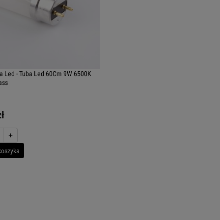
a Led - Tuba Led 60Cm 9W 6500K
ass
zł
+
koszyka