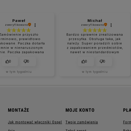
Paweł
Michał
zweryfikowano
zweryfikowano
Zamówienie przyszło
Bardzo sprawnie zrealizowana
erminowo, prawidłowo
przesyłka. Obsługa taka, jak
akowane. Paczka dotarła
należy. Super poradzili sobie
 mnie w nienaruszonym
z zapakowaniem przedmiotów,
nie. Paczka zapakowana
nawet w niestandardowym
perfekcyjnie.
rozmiarze.
0
0
0
0
w tym tygodniu
w tym tygodniu
MONTAŻE
MOJE KONTO
PŁ
Jak montować włączniki Ospel
Twoje zamówienia
Form
Aria
Zgłoś zwrot
Raba