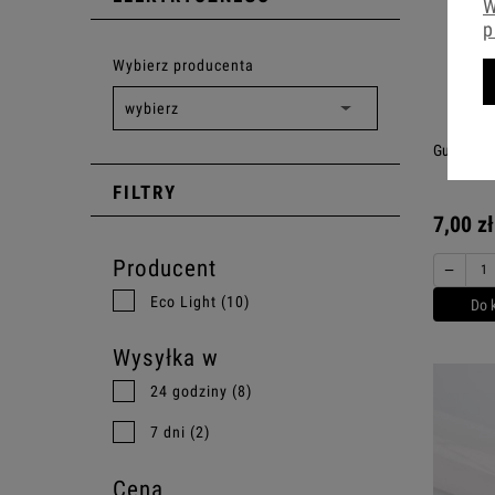
W
p
Wybierz producenta
Gu10 8W 
FILTRY
7,00 zł
Producent
−
Eco Light
(10)
Do 
Wysyłka w
24 godziny
(8)
7 dni
(2)
Cena