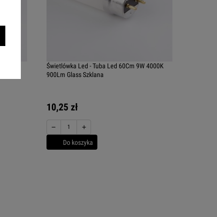
W 3000K
Świetlówka Led - Tuba Led 60Cm 9W 4000K
900Lm Glass Szklana
10,25 zł
−
+
Do koszyka