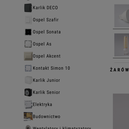
Karlik DECO
Ospel Szafir
Ospel Sonata
Ospel As
Ospel Akcent
Kontakt Simon 10
ŻARÓW
Karlik Junior
Karlik Senior
Elektryka
Budownictwo
Wentylatory i klimatyzatory