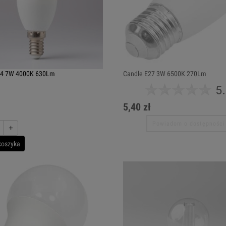
14 7W 4000K 630Lm
Candle E27 3W 6500K 270Lm
5
5,40 zł
Powiadom o dostępności
+
koszyka