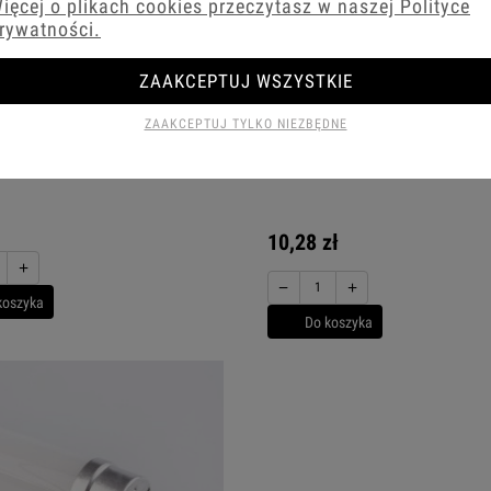
ięcej o plikach cookies przeczytasz w naszej Polityce
rywatności.
ZAAKCEPTUJ WSZYSTKIE
ZAAKCEPTUJ TYLKO NIEZBĘDNE
6500K 720Lm
Świetlówka Led - Tuba Led 60Cm 9
900Lm Glass Szklana
10,28 zł
+
−
+
koszyka
Do koszyka