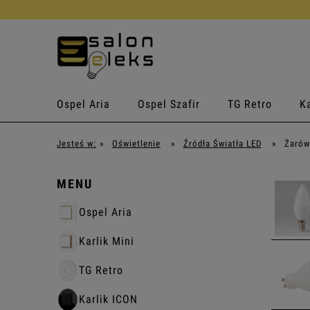
Ospel Aria
Ospel Szafir
TG Retro
Ka
Jesteś w:
»
Oświetlenie
»
Źródła Światła LED
»
Żarów
MENU
Ospel Aria
Karlik Mini
TG Retro
Karlik ICON