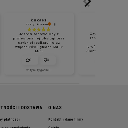
Łukasz
Marzanna
zweryfikowano
zweryfikowano
Czysta i naprawdę d
Jestem zadowolony z
zabezpieczona przes
profesjonalnej obsługi oraz
Bardzo rzetelne 
szybkiej realizacji oraz
profesjonalne podejś
włączników i gniazd Karlik
klienta. Wszystko było
Mini
na czas. Na pewno nie
moje ostatnie zakupy
0
0
0
0
sklepie.
w tym tygodniu
w tym tygodniu
ATNOŚCI I DOSTAWA
O NAS
y płatności
Kontakt i dane firmy
ty na zamówienia
Opinie