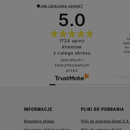
Jak zbieramy opinie?
5.0
t
1724
opinii
zap
klientów
do
sta
z całego okresu
zebranych i
zweryfikowanych
przez
INFORMACJE
PLIKI DO POBRANIA
Regulamin sklepu
Pliki do pobrania Ospel S.A.
Ustawienia plików cookies
Pliki do pobrania Karlik