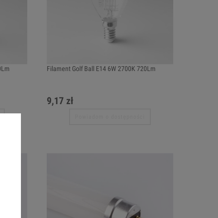
40Lm
Filament Golf Ball E14 6W 2700K 720Lm
9,17 zł
Powiadom o dostępności