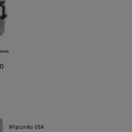
Ramki
.0
Włączniku USA