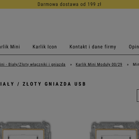
30 dni na darmowy zwrot
rlik Mini
Karlik Icon
Kontakt i dane firmy
Opin
ini - Biały/Złoty włączniki i gniazda
»
Karlik Mini Moduły 00/29
»
Min
BIAŁY / ZŁOTY GNIAZDA USB