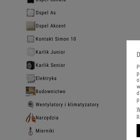
Ospel As
Ospel Akcent
Kontakt Simon 10
Karlik Junior
D
Karlik Senior
P
p
Elektryka
o
w
Budownictwo
d
p
Wentylatory i klimatyzatory
W
p
Narzędzia
Mierniki