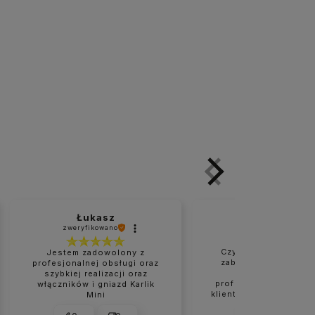
Łukasz
Marzanna
zweryfikowano
zweryfikowano
Czysta i naprawdę d
Jestem zadowolony z
zabezpieczona przes
profesjonalnej obsługi oraz
Bardzo rzetelne 
szybkiej realizacji oraz
profesjonalne podejś
włączników i gniazd Karlik
klienta. Wszystko było
Mini
na czas. Na pewno nie
moje ostatnie zakupy