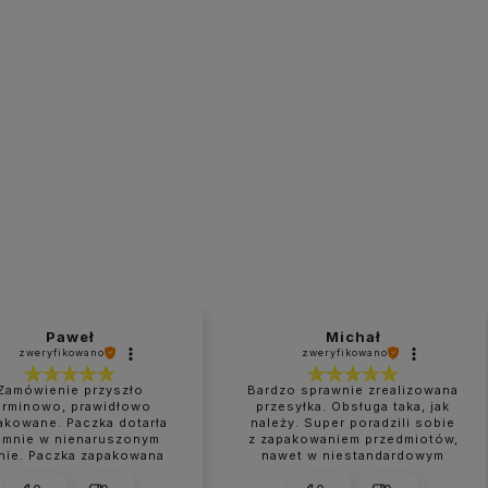
Paweł
Michał
zweryfikowano
zweryfikowano
Zamówienie przyszło
Bardzo sprawnie zrealizowana
erminowo, prawidłowo
przesyłka. Obsługa taka, jak
akowane. Paczka dotarła
należy. Super poradzili sobie
 mnie w nienaruszonym
z zapakowaniem przedmiotów,
nie. Paczka zapakowana
nawet w niestandardowym
perfekcyjnie.
rozmiarze.