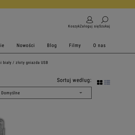
Koszyk
Zaloguj się
Szukaj
ie
Nowości
Blog
Filmy
O nas
i biały / złoty gniazda USB
Sortuj według: