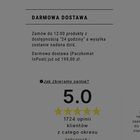
DARMOWA DOSTAWA
Zamów do 12:00 produkty z
dostępnością "24 godziny" a wysyłka
zostanie nadana dziś.
Darmowa dostawa (Paczkomat
InPost) już od 199,00 zł.
Jak zbieramy opinie?
5.0
t
1724
opinii
zap
klientów
do
sta
z całego okresu
zebranych i