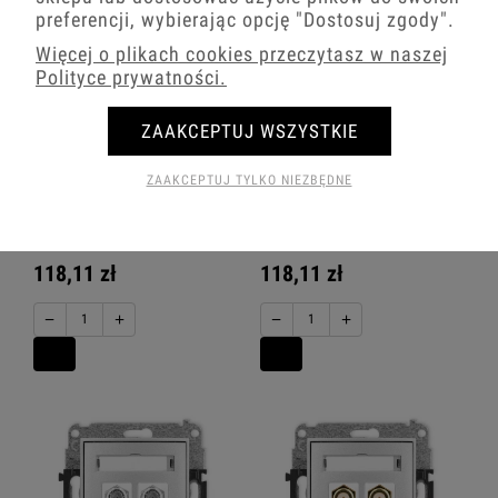
preferencji, wybierając opcję
"Dostosuj zgody"
.
Więcej o plikach cookies przeczytasz w naszej
Polityce prywatności.
ZAAKCEPTUJ WSZYSTKIE
Icon Mechanizm Gniazda
Icon Mechanizm Gniazda
ZAAKCEPTUJ TYLKO NIEZBĘDNE
Antenowego Pojedynczego Typu F
Antenowego Pojedynczego Typu F
(Sat) Niklowany Srebrny Metalik 7Igf-
(Sat) Pozłacany Srebrny Metalik 7Igf-
1
1.1
118,11 zł
118,11 zł
−
+
−
+