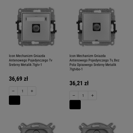
Icon Mechanizm Gniazda
Icon Mechanizm Gniazda
Antenowego Pojedynczego Tv
Antenowego Pojedynczego Tv, Bez
Srebrny Metalik 7Igtv-1
Pola Opisowego Srebrny Metalik
7Igtvbo-1
36,69 zł
36,21 zł
−
+
−
+