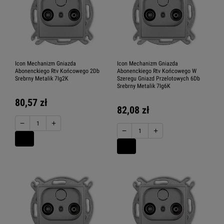
Icon Mechanizm Gniazda
Icon Mechanizm Gniazda
Abonenckiego Rtv Końcowego 2Db
Abonenckiego Rtv Końcowego W
Srebrny Metalik 7Ig2K
Szeregu Gniazd Przelotowych 6Db
Srebrny Metalik 7Ig6K
80,57 zł
82,08 zł
−
+
−
+