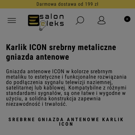
30 dni na darmowy zwrot
Karlik ICON srebrny metaliczne
gniazda antenowe
Gniazda antenowe ICON w kolorze srebrnym
metaliku to estetyczne i funkcjonalne rozwiązania
do podłączenia sygnału telewizji naziemnej,
satelitarnej lub kablowej. Kompatybilne z różnymi
standardami sygnałów, są one łatwe i wygodne w
użyciu, a solidna konstrukcja zapewnia
niezawodność i trwałość.
SREBRNE GNIAZDA ANTENOWE KARLIK
ICON