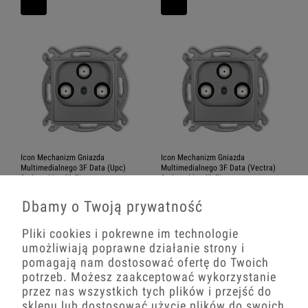
Icon Mechanizm Gniazda
Icon Mechanizm Gniazda
Multimedialnego 3F Data (Upc)
Multimedialnego 3F Data (Vectra)
Srebrny Metalik 7Igmu
Srebrny Metalik 7Igmv
Dbamy o Twoją prywatność
154,08 zł
143,56 zł
Pliki cookies i pokrewne im technologie
−
+
−
+
umożliwiają poprawne działanie strony i
pomagają nam dostosować ofertę do Twoich
potrzeb. Możesz zaakceptować wykorzystanie
przez nas wszystkich tych plików i przejść do
sklepu lub dostosować użycie plików do swoich