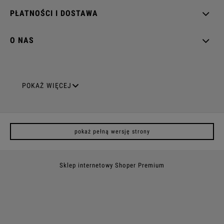
PŁATNOŚCI I DOSTAWA
O NAS
GNIAZDA ELEKTRYCZNE
POKAŻ WIĘCEJ
Gniazda pojedyncze
pokaż pełną wersję strony
Gniazda podwójne z uziemieniem
Gniazda potrójne
Sklep internetowy Shoper Premium
Gniazda poczwórne
Gniazda z uziemieniem (z bolcem)