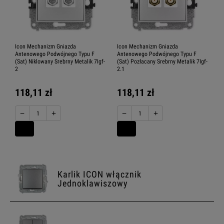
Icon Mechanizm Gniazda
Icon Mechanizm Gniazda
Antenowego Podwójnego Typu F
Antenowego Podwójnego Typu F
(Sat) Niklowany Srebrny Metalik 7Igf-
(Sat) Pozłacany Srebrny Metalik 7Igf-
2
2.1
118,11 zł
118,11 zł
−
+
−
+
Karlik ICON włącznik
Jednoklawiszowy