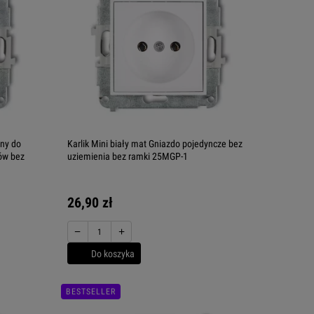
jny do
Karlik Mini biały mat Gniazdo pojedyncze bez
rów bez
uziemienia bez ramki 25MGP-1
26,90 zł
−
+
Do koszyka
BESTSELLER