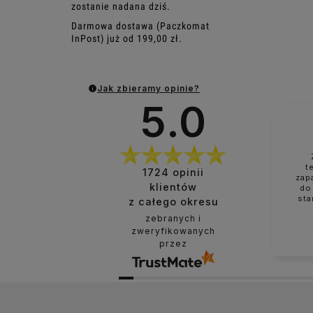
zostanie nadana dziś.
Darmowa dostawa (Paczkomat
InPost) już od 199,00 zł.
Jak zbieramy opinie?
5.0
t
1724
opinii
zap
klientów
do
sta
z całego okresu
zebranych i
zweryfikowanych
przez