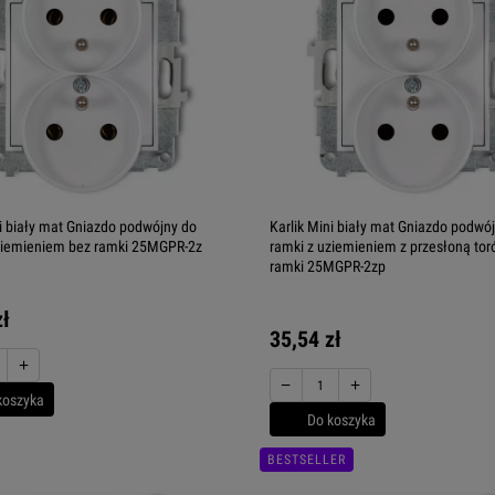
ni biały mat Gniazdo podwójny do
Karlik Mini biały mat Gniazdo podwó
ziemieniem bez ramki 25MGPR-2z
ramki z uziemieniem z przesłoną to
ramki 25MGPR-2zp
zł
35,54 zł
+
−
+
koszyka
Do koszyka
BESTSELLER