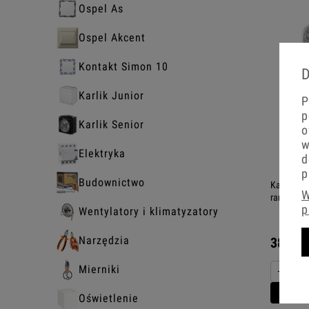
Ospel As
Ospel Akcent
Kontakt Simon 10
D
Karlik Junior
P
p
Karlik Senior
o
w
Elektryka
d
p
Budownictwo
Karlik Mi
W
ramki 2
p
Wentylatory i klimatyzatory
Narzędzia
38,02 
Mierniki
−
Do 
Oświetlenie