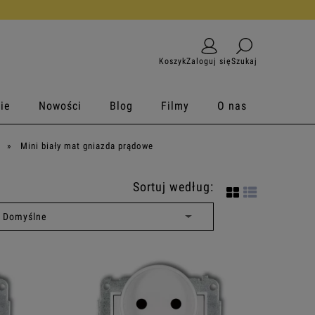
armowy zwrot
Koszyk
Zaloguj się
Szukaj
ie
Nowości
Blog
Filmy
O nas
»
Mini biały mat gniazda prądowe
Sortuj według: