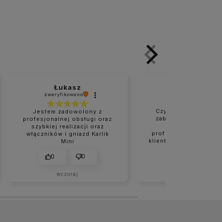
Łukasz
Marzanna
zweryfikowano
zweryfikowano
Czysta i naprawdę d
Jestem zadowolony z
zabezpieczona przes
profesjonalnej obsługi oraz
Bardzo rzetelne 
szybkiej realizacji oraz
profesjonalne podejś
włączników i gniazd Karlik
klienta. Wszystko było
Mini
na czas. Na pewno nie
moje ostatnie zakupy
0
0
0
0
sklepie.
wczoraj
w tym tygodniu