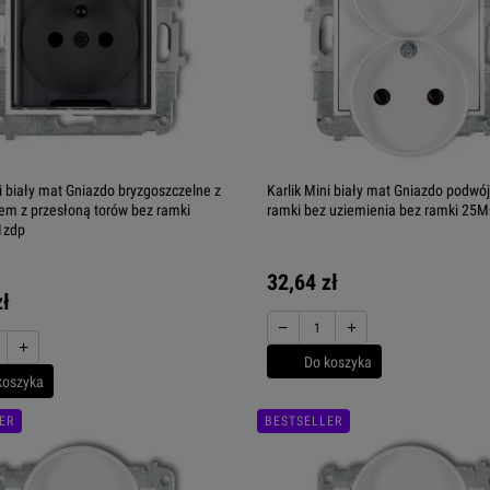
ni biały mat Gniazdo bryzgoszczelne z
Karlik Mini biały mat Gniazdo podwó
em z przesłoną torów bez ramki
ramki bez uziemienia bez ramki 25
1zdp
32,64 zł
zł
−
+
+
Do koszyka
koszyka
ER
BESTSELLER