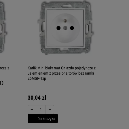
ncze z
Karlik Mini biały mat Gniazdo pojedyncze z
uziemieniem z przesłoną torów bez ramki
25MGP-1zp
.0
30,04 zł
−
+
Do koszyka