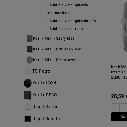
Mini biały mat gniazda
multimedialne
Mini biały mat gniazda USB
Mini biały mat ramki
Karlik Mini - Szary Mat
Karlik Mini - Grafitowy Mat
Karlik Mini - Szałwiowy
Karlik Mi
TG Retro
uziemieni
25MGP-1
Karlik ICON
Karlik DECO
28,59 
Ospel Szafir
−
Do 
Ospel Sonata