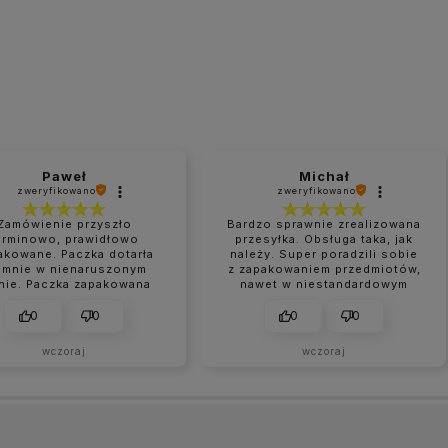
Paweł
Michał
zweryfikowano
zweryfikowano
Zamówienie przyszło
Bardzo sprawnie zrealizowana
erminowo, prawidłowo
przesyłka. Obsługa taka, jak
akowane. Paczka dotarła
należy. Super poradzili sobie
 mnie w nienaruszonym
z zapakowaniem przedmiotów,
nie. Paczka zapakowana
nawet w niestandardowym
perfekcyjnie.
rozmiarze.
0
0
0
0
wczoraj
wczoraj