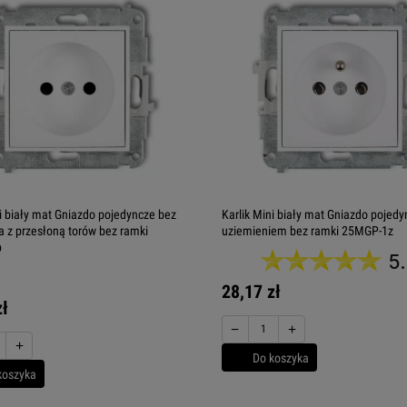
ni biały mat Gniazdo pojedyncze bez
Karlik Mini biały mat Gniazdo pojedy
a z przesłoną torów bez ramki
uziemieniem bez ramki 25MGP-1z
p
5
28,17 zł
zł
−
+
+
Do koszyka
koszyka