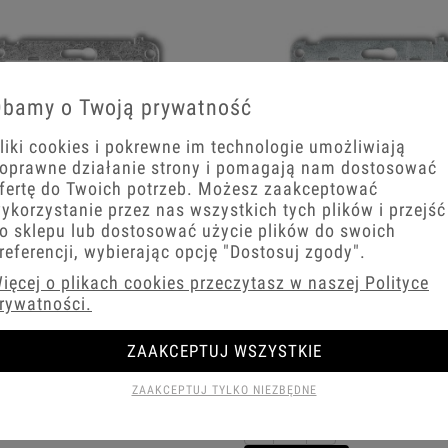
bamy o Twoją prywatność
liki cookies i pokrewne im technologie umożliwiają
oprawne działanie strony i pomagają nam dostosować
fertę do Twoich potrzeb. Możesz zaakceptować
ykorzystanie przez nas wszystkich tych plików i przejść
o sklepu lub dostosować użycie plików do swoich
referencji, wybierając opcję
"Dostosuj zgody"
.
ni biały mat Wypust kablowy bez
Karlik seria Mini Mechanizm gniazda
ięcej o plikach cookies przeczytasz w naszej Polityce
5MWPK
bryzgoszczelnego z uziemieniem 2P+
rywatności.
biały mat, przesłony torów prądowych
biały mat indeks 25MGPB-1zp
zł
ZAAKCEPTUJ WSZYSTKIE
46,24 zł
+
ZAAKCEPTUJ TYLKO NIEZBĘDNE
koszyka
−
+