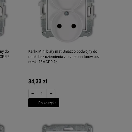
jny do
Karlik Mini biały mat Gniazdo podwójny do
MGPR-2
ramki bez uziemienia z przesłoną torów bez
ramki 25MGPR-2p
34,33 zł
−
+
Do koszyka