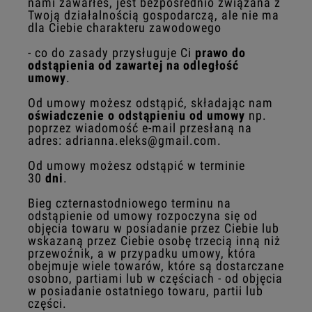
nami zawarłeś, jest bezpośrednio związana z
Twoją działalnością gospodarczą, ale nie ma
dla Ciebie charakteru zawodowego
- co do zasady przysługuje Ci
prawo do
odstąpienia od zawartej na odległość
umowy
.
Od umowy możesz odstąpić, składając nam
oświadczenie o odstąpieniu od umowy
np.
poprzez wiadomość e-mail przesłaną na
adres:
adrianna.eleks@gmail.com
.
Od umowy możesz odstąpić w terminie
30
dni
.
Bieg czternastodniowego terminu na
odstąpienie od umowy rozpoczyna się od
objęcia towaru w posiadanie przez Ciebie lub
wskazaną przez Ciebie osobę trzecią inną niż
przewoźnik, a w przypadku umowy, która
obejmuje wiele towarów, które są dostarczane
osobno, partiami lub w częściach - od objęcia
w posiadanie ostatniego towaru, partii lub
części.