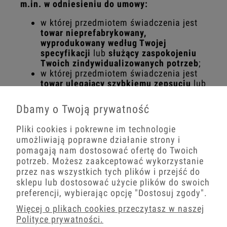
m.in. w odniesieniu do umowy:
w której przedmiotem świadczenia jest
towar nieprefabrykowany,
wyprodukowany według Twojej
specyfikacji
lub
służący zaspokojeniu
Twoich zindywidualizowanych potrzeb
;
w której przedmiotem świadczenia jest
towar ulegający szybkiemu zepsuciu
lub
mający krótki termin przydatności do
użycia;
Dbamy o Twoją prywatność
w której przedmiotem świadczenia jest
towar dostarczany w zapieczętowanym
Pliki cookies i pokrewne im technologie
opakowaniu, którego
po otwarciu
umożliwiają poprawne działanie strony i
opakowania nie można zwrócić ze
pomagają nam dostosować ofertę do Twoich
względu na ochronę zdrowia lub ze
potrzeb. Możesz zaakceptować wykorzystanie
względów higienicznych
, jeżeli
przez nas wszystkich tych plików i przejść do
opakowanie zostało otwarte po
sklepu lub dostosować użycie plików do swoich
dostarczeniu;
preferencji, wybierając opcję
"Dostosuj zgody"
.
w której przedmiotem świadczenia są
nagrania dźwiękowe lub wizualne albo
Więcej o plikach cookies przeczytasz w naszej
programy komputerowe dostarczane w
Polityce prywatności.
zapieczętowanym opakowaniu
, jeżeli