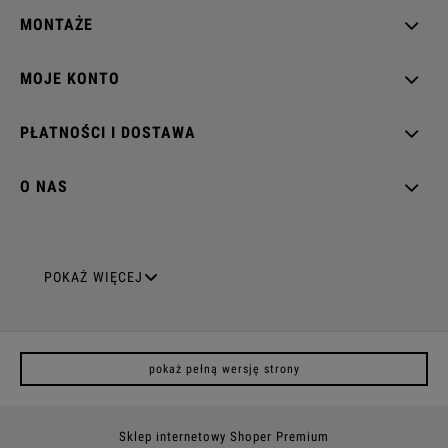
MONTAŻE
MOJE KONTO
PŁATNOŚCI I DOSTAWA
O NAS
GNIAZDA ELEKTRYCZNE
POKAŻ WIĘCEJ
Gniazda pojedyncze
pokaż pełną wersję strony
Gniazda podwójne z uziemieniem
Gniazda potrójne
Sklep internetowy Shoper Premium