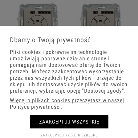
Dbamy o Twoją prywatność
Pliki cookies i pokrewne im technologie
Karlik Seria Mini Mechanizm
Karlik Seria Mini Mechanizm
umożliwiają poprawne działanie strony i
elektronicznego sterownika
elektronicznego sterownika
roletowego (sterowanie lokalne i
roletowego (sterowanie lokalne i
pomagają nam dostosować ofertę do Twoich
pilotem, sterowanie strefą,
pilotem, sterowanie strefą) kolor
potrzeb. Możesz zaakceptować wykorzystanie
dodatkowy przycisk) kolor taupe
taupe symbol 60MSR-3
symbol 60MSR-3A
przez nas wszystkich tych plików i przejść do
sklepu lub dostosować użycie plików do swoich
492,69 zł
preferencji, wybierając opcję
"Dostosuj zgody"
.
503,09 zł
−
+
Więcej o plikach cookies przeczytasz w naszej
−
+
Polityce prywatności.
ZAAKCEPTUJ WSZYSTKIE
ZAAKCEPTUJ TYLKO NIEZBĘDNE