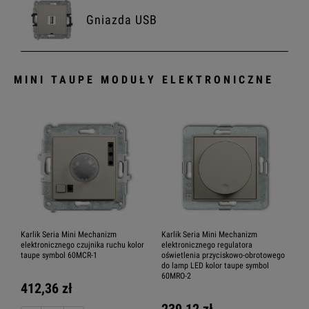
Gniazda USB
MINI TAUPE MODUŁY ELEKTRONICZNE
Gniazda antenowe
Gniazda multimedialne
Moduly elektroniczne
Karlik Seria Mini Mechanizm
Karlik Seria Mini Mechanizm
elektronicznego czujnika ruchu kolor
elektronicznego regulatora
taupe symbol 60MCR-1
oświetlenia przyciskowo-obrotowego
do lamp LED kolor taupe symbol
60MRO-2
412,36 zł
Ramki
239,12 zł