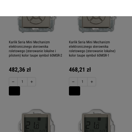
Karlik Seria Mini Mechanizm
Karlik Seria Mini Mechanizm
elektronicznego sterownika
elektronicznego sterownika
roletowego (sterowanie lokalne i
roletowego (sterowanie lokalne)
pilotem) kolor taupe symbol 60MSR-2
kolor taupe symbol 60MSR-1
482,36 zł
468,21 zł
−
+
−
+