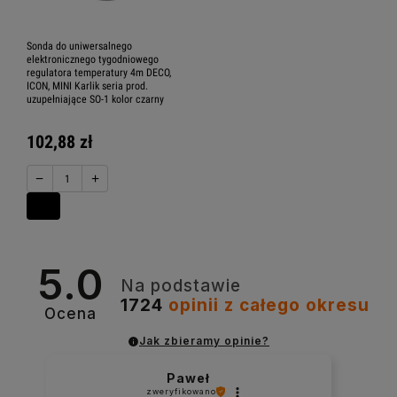
Sonda do uniwersalnego
elektronicznego tygodniowego
regulatora temperatury 4m DECO,
ICON, MINI Karlik seria prod.
uzupełniające SO-1 kolor czarny
102,88 zł
−
+
5.0
Na podstawie
1724
opinii
z całego okresu
Ocena
Jak zbieramy opinie?
Paweł
zweryfikowano