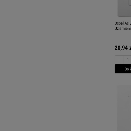
Ospel As 
Uziemien
20,94 
−
Do 