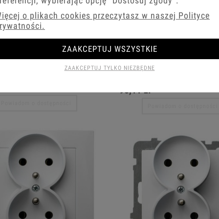
referencji, wybierając opcję
"Dostosuj zgody"
.
ięcej o plikach cookies przeczytasz w naszej Polityce
rywatności.
Biały Gniazdo Głośnikowe
ZAAKCEPTUJ WSZYSTKIE
Ospel As Biały Gniazdo Komputerow
ze
Podwójne, Kat. 5E Mmc
ZAAKCEPTUJ TYLKO NIEZBĘDNE
zł
95,11 zł
Powiadom o dostępności
Powiadom o dostępności