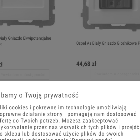
Biały Gniazdo Ekwipotencjalne
Ospel As Biały Gniazdo Głośnikowe 
ze
44,68 zł
zł
Powiadom o dostępności
Powiadom o dostępności
bamy o Twoją prywatność
liki cookies i pokrewne im technologie umożliwiają
oprawne działanie strony i pomagają nam dostosować
fertę do Twoich potrzeb. Możesz zaakceptować
ykorzystanie przez nas wszystkich tych plików i przejść
o sklepu lub dostosować użycie plików do swoich