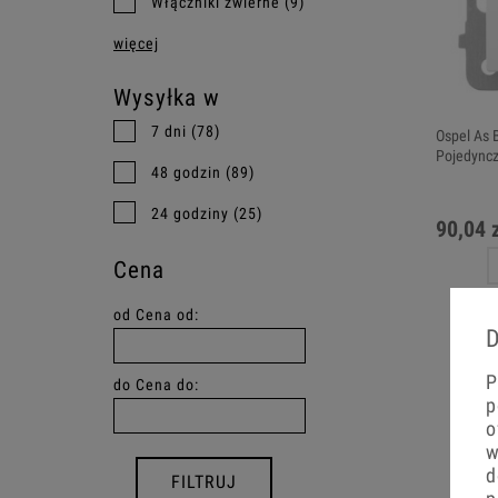
Włączniki zwierne
(9)
więcej
Wysyłka w
7 dni
(78)
Ospel As 
Pojedync
48 godzin
(89)
24 godziny
(25)
90,04 
Cena
od
Cena od:
D
P
do
Cena do:
p
o
w
d
FILTRUJ