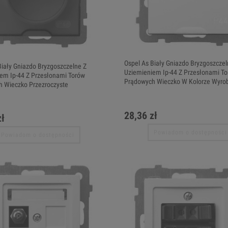
Ospel As Biały Gniazdo Bryzgoszczel
Biały Gniazdo Bryzgoszczelne Z
Uziemieniem Ip-44 Z Przesłonami T
em Ip-44 Z Przesłonami Torów
Prądowych Wieczko W Kolorze Wyro
 Wieczko Przezroczyste
28,36 zł
zł
Powiadom o dostępności
Powiadom o dostępności