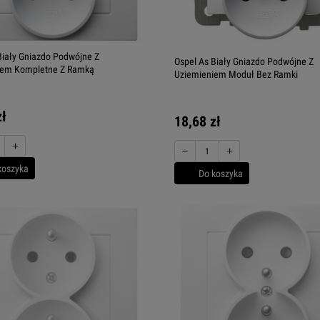
Biały Gniazdo Podwójne Z
Ospel As Biały Gniazdo Podwójne Z
iem Kompletne Z Ramką
Uziemieniem Moduł Bez Ramki
zł
18,68 zł
+
−
+
koszyka
Do koszyka