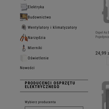
Elektryka
Budownictwo
Wentylatory i klimatyzatory
Ospel As 
Pojedync
Narzędzia
Mierniki
24,99 
Oświetlenie
Nowości
PRODUCENCI OSPRZĘTU
ELEKTRYCZNEGO
Wybierz producenta