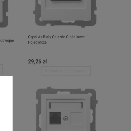
Ospel As Biały Gniazdo Głośnikowe
Podwójne
Pojedyncze
29,26 zł
Powiadom o dostępności