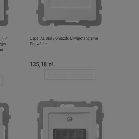
Ospel As Biały Gniazdo Ekwipotencjalne
ne Z
Podwójne
orów
bu
135,18 zł
Powiadom o dostępności