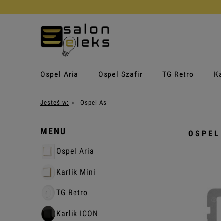
Ospel Aria
Ospel Szafir
TG Retro
Ka
Jesteś w:
»
Ospel As
MENU
OSPEL
Ospel Aria
Karlik Mini
TG Retro
Karlik ICON