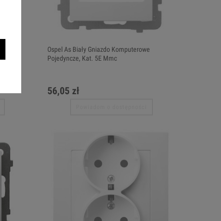
e
Ospel As Biały Gniazdo Komputerowe
Pojedyncze, Kat. 5E Mmc
56,05 zł
Powiadom o dostępności