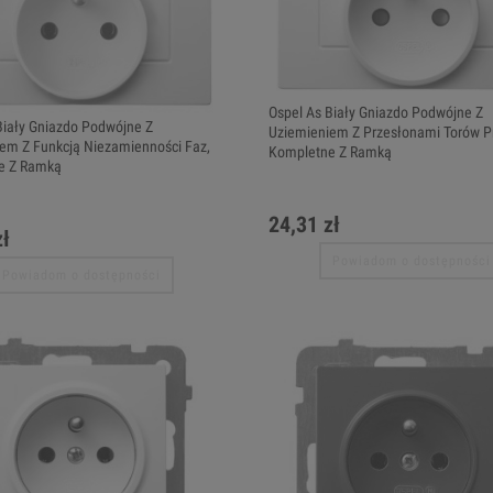
Ospel As Biały Gniazdo Podwójne Z
Biały Gniazdo Podwójne Z
Uziemieniem Z Przesłonami Torów P
em Z Funkcją Niezamienności Faz,
Kompletne Z Ramką
e Z Ramką
24,31 zł
zł
Powiadom o dostępności
Powiadom o dostępności