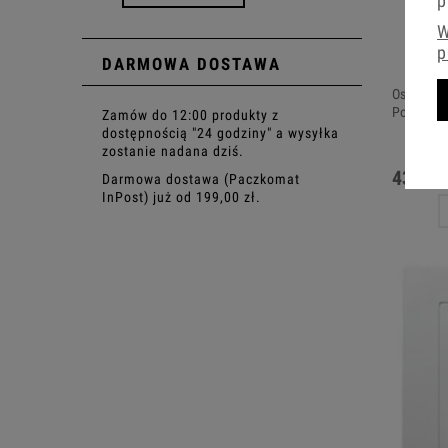
p
W
p
DARMOWA DOSTAWA
Ospel As 
Pojedync
Zamów do 12:00 produkty z
dostępnością "24 godziny" a wysyłka
zostanie nadana dziś.
43,45 
Darmowa dostawa (Paczkomat
InPost) już od 199,00 zł.