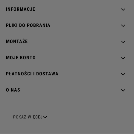
INFORMACJE
PLIKI DO POBRANIA
MONTAŻE
MOJE KONTO
PŁATNOŚCI I DOSTAWA
O NAS
GNIAZDA ELEKTRYCZNE
POKAŻ WIĘCEJ
Gniazda pojedyncze