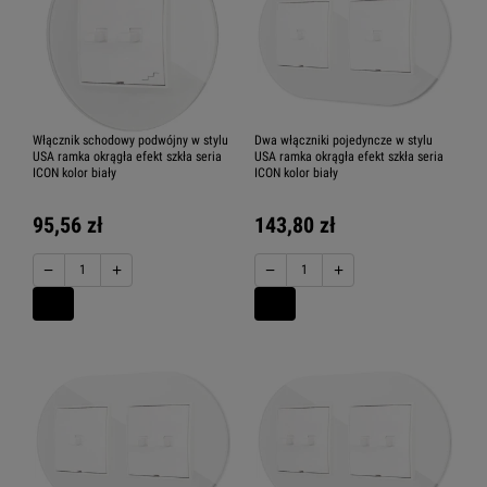
Karlik ICON ramki kwadratowe
Włącznik schodowy podwójny w stylu
Dwa włączniki pojedyncze w stylu
USA ramka okrągła efekt szkła seria
USA ramka okrągła efekt szkła seria
arlik ICON ramki zaokrąglone
ICON kolor biały
ICON kolor biały
95,56 zł
143,80 zł
−
+
−
+
Karlik ICON ramki okrągłe