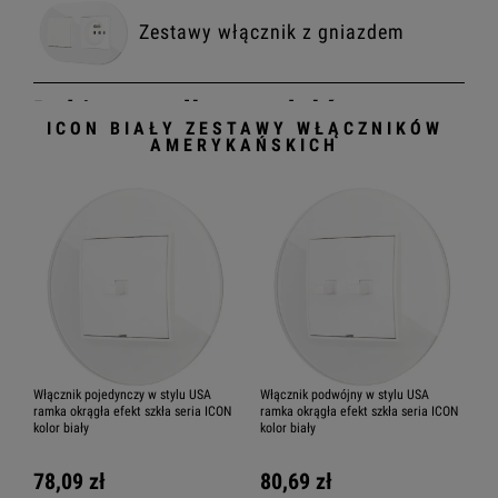
Zestawy włącznik z gniazdem
Dobierz według modułów
ICON BIAŁY ZESTAWY WŁĄCZNIKÓW
AMERYKAŃSKICH
Karlik ICON włącznik
Jednoklawiszowy
Karlik ICON
włącznik Dwuklawiszowy
Włącznik pojedynczy w stylu USA
Włącznik podwójny w stylu USA
ramka okrągła efekt szkła seria ICON
ramka okrągła efekt szkła seria ICON
Karlik ICON
kolor biały
kolor biały
włącznik Trzyklawiszowy
78,09 zł
80,69 zł