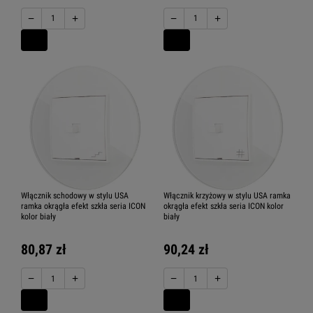
−
+
−
+
Karlik ICON moduły elektroniczne
Karlik ICON gniazda elektryczne
Karlik ICON gniazda komputerowe
Włącznik schodowy w stylu USA
Włącznik krzyżowy w stylu USA ramka
ramka okrągła efekt szkła seria ICON
okrągła efekt szkła seria ICON kolor
kolor biały
biały
Karlik ICON Gniazda multimedialne
80,87 zł
90,24 zł
−
+
−
+
Karlik ICON USA jednoklawiszowy