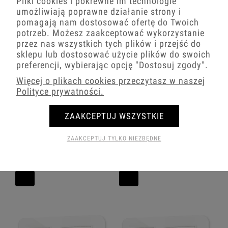
Pliki cookies i pokrewne im technologie
umożliwiają poprawne działanie strony i
pomagają nam dostosować ofertę do Twoich
potrzeb. Możesz zaakceptować wykorzystanie
przez nas wszystkich tych plików i przejść do
sklepu lub dostosować użycie plików do swoich
preferencji, wybierając opcję
"Dostosuj zgody"
.
Więcej o plikach cookies przeczytasz w naszej
Polityce prywatności.
Włącznik schodowy podwójny w stylu
Dwa włączniki pojedyncze w stylu
USA ramka zaokrąglona efekt szkła
USA ramka zaokrąglona efekt szkła
ZAAKCEPTUJ WSZYSTKIE
seria ICON kolor biały
seria ICON kolor biały
ZAAKCEPTUJ TYLKO NIEZBĘDNE
95,56 zł
143,80 zł
−
+
−
+