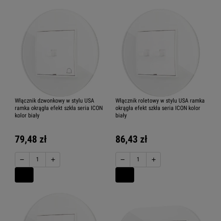
Karlik ICON USA dwuklawiszowy
Karlik ICON ładowarki USB
Włącznik dzwonkowy w stylu USA
Włącznik roletowy w stylu USA ramka
ramka okrągła efekt szkła seria ICON
okrągła efekt szkła seria ICON kolor
kolor biały
biały
79,48 zł
86,43 zł
Karlik ICON gniazda antenowe
−
+
−
+
Karlik ICON pozostałe