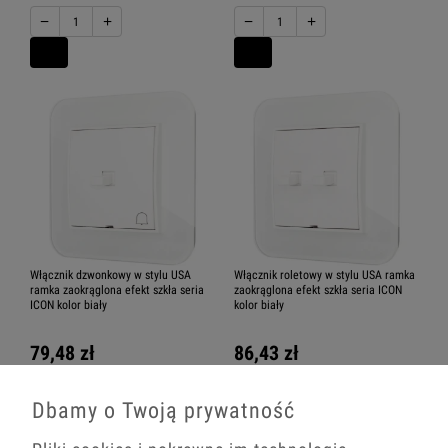
−
+
−
+
Włącznik dzwonkowy w stylu USA
Włącznik roletowy w stylu USA ramka
ramka zaokrąglona efekt szkła seria
zaokrąglona efekt szkła seria ICON
ICON kolor biały
kolor biały
79,48 zł
86,43 zł
−
+
−
+
Dbamy o Twoją prywatność