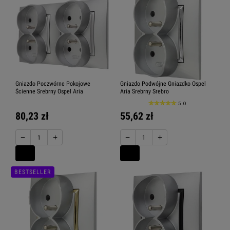
Gniazdo Poczwórne Pokojowe
Gniazdo Podwójne Gniazdko Ospel
Ścienne Srebrny Ospel Aria
Aria Srebrny Srebro
5.0
80,23 zł
55,62 zł
−
+
−
+
BESTSELLER