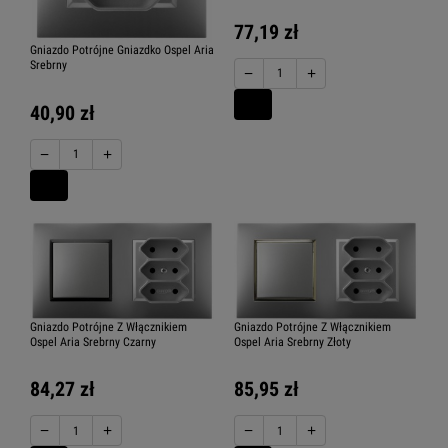
77,19 zł
Gniazdo Potrójne Gniazdko Ospel Aria
Srebrny
−
+
40,90 zł
−
+
Gniazdo Potrójne Z Włącznikiem
Gniazdo Potrójne Z Włącznikiem
Ospel Aria Srebrny Czarny
Ospel Aria Srebrny Złoty
84,27 zł
85,95 zł
−
+
−
+