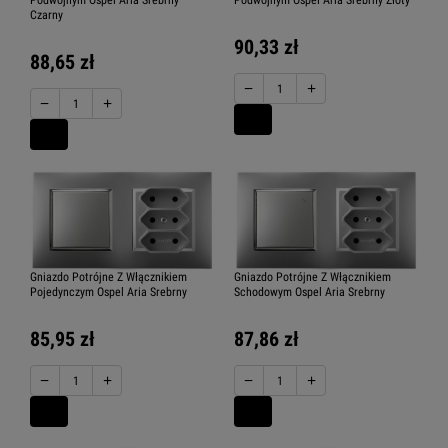
Czarny
90,33 zł
88,65 zł
−
+
−
+
Gniazdo Potrójne Z Włącznikiem
Gniazdo Potrójne Z Włącznikiem
Pojedynczym Ospel Aria Srebrny
Schodowym Ospel Aria Srebrny
85,95 zł
87,86 zł
−
+
−
+