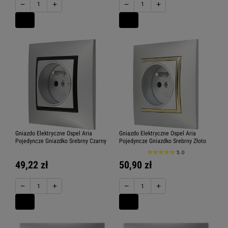
−
+
−
+
Gniazdo Elektryczne Ospel Aria
Gniazdo Elektryczne Ospel Aria
Pojedyncze Gniazdko Srebrny Czarny
Pojedyncze Gniazdko Srebrny Złoto
5.0
49,22 zł
50,90 zł
−
+
−
+