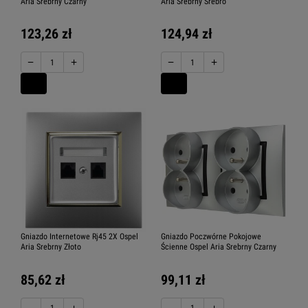
Aria Srebrny Czarny
Aria Srebrny Srebro
123,26 zł
124,94 zł
−
+
−
+
Gniazdo Internetowe Rj45 2X Ospel
Gniazdo Poczwórne Pokojowe
Aria Srebrny Złoto
Ścienne Ospel Aria Srebrny Czarny
85,62 zł
99,11 zł
−
+
−
+