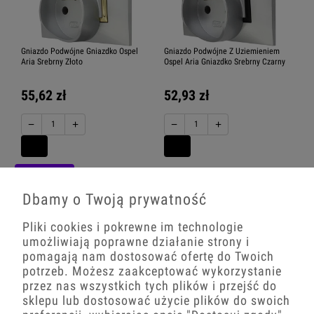
Gniazdo Podwójne Gniazdko Ospel
Gniazdo Podwójne Z Uziemieniem
Aria Srebrny Złoto
Ospel Aria Gniazdko Srebrny Czarny
55,62 zł
52,93 zł
−
+
−
+
BESTSELLER
Dbamy o Twoją prywatność
Pliki cookies i pokrewne im technologie
umożliwiają poprawne działanie strony i
pomagają nam dostosować ofertę do Twoich
potrzeb. Możesz zaakceptować wykorzystanie
przez nas wszystkich tych plików i przejść do
sklepu lub dostosować użycie plików do swoich
Gniazdo Podwójne Z Uziemieniem
Gniazdo Podwójne Z Włącznikiem
Ospel Aria Gniazdko Srebrny Ospel
[Podwójnym Ospel Aria Srebrny