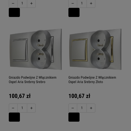
−
+
−
+
Gniazdo Podwójne Z Włącznikiem
Gniazdo Podwójne Z Włącznikiem
Ospel Aria Srebrny Srebro
Ospel Aria Srebrny Złoto
100,67 zł
100,67 zł
−
+
−
+