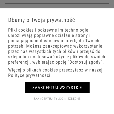
Dbamy o Twoją prywatność
Pliki cookies i pokrewne im technologie
umożliwiają poprawne działanie strony i
pomagają nam dostosować ofertę do Twoich
potrzeb. Możesz zaakceptować wykorzystanie
przez nas wszystkich tych plików i przejść do
sklepu lub dostosować użycie plików do swoich
preferencji, wybierając opcję
"Dostosuj zgody"
.
Więcej o plikach cookies przeczytasz w naszej
Polityce prywatności.
ZAAKCEPTUJ WSZYSTKIE
Włączniki Amerykańskie grafitowe mat Karlik
DECO
ZAAKCEPTUJ TYLKO NIEZBĘDNE