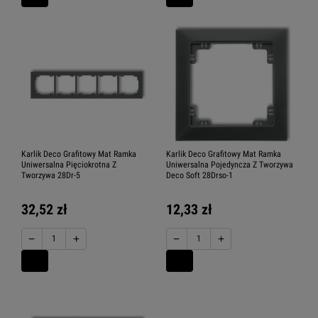
Karlik Deco Grafitowy Mat Ramka
Karlik Deco Grafitowy Mat Ramka
Uniwersalna Pięciokrotna Z
Uniwersalna Pojedyncza Z Tworzywa
Tworzywa 28Dr-5
Deco Soft 28Drso-1
32,52 zł
12,33 zł
−
+
−
+