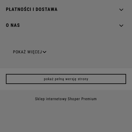
PŁATNOŚCI I DOSTAWA
O NAS
GNIAZDA ELEKTRYCZNE
POKAŻ WIĘCEJ
Gniazda pojedyncze
pokaż pełną wersję strony
Gniazda podwójne z uziemieniem
Gniazda potrójne
Sklep internetowy Shoper Premium
Gniazda poczwórne
Gniazda z uziemieniem (z bolcem)