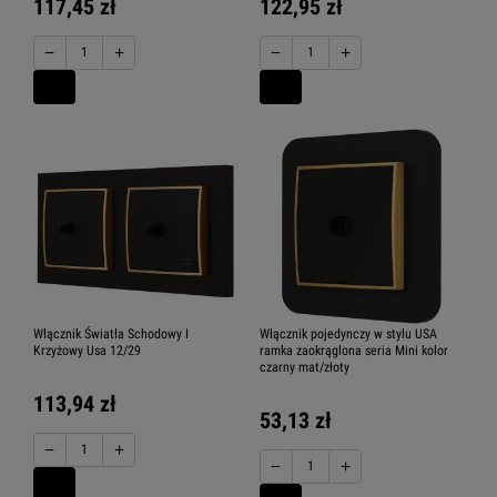
117,45 zł
122,95 zł
−
+
−
+
Włącznik Światła Schodowy I
Włącznik pojedynczy w stylu USA
Krzyżowy Usa 12/29
ramka zaokrąglona seria Mini kolor
czarny mat/złoty
113,94 zł
53,13 zł
−
+
−
+