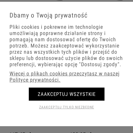
Włącznik Światła Dwa Schodowe Usa
Włącznik Światła Podwójny I
Dbamy o Twoją prywatność
12/29
Schodowy Usa 12/29
Pliki cookies i pokrewne im technologie
104,93 zł
108,44 zł
umożliwiają poprawne działanie strony i
pomagają nam dostosować ofertę do Twoich
−
+
−
+
potrzeb. Możesz zaakceptować wykorzystanie
przez nas wszystkich tych plików i przejść do
sklepu lub dostosować użycie plików do swoich
preferencji, wybierając opcję
"Dostosuj zgody"
.
Więcej o plikach cookies przeczytasz w naszej
Polityce prywatności.
ZAAKCEPTUJ WSZYSTKIE
ZAAKCEPTUJ TYLKO NIEZBĘDNE
Włącznik Światła Podwójny I
Włącznik Światła Dwa Krzyżowe Usa
Krzyżowy Usa 12/29
12/29