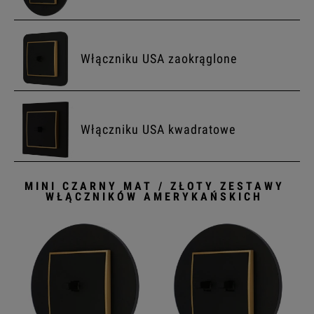
Włączniku USA zaokrąglone
Włączniku USA kwadratowe
MINI CZARNY MAT / ZŁOTY ZESTAWY
WŁĄCZNIKÓW AMERYKAŃSKICH