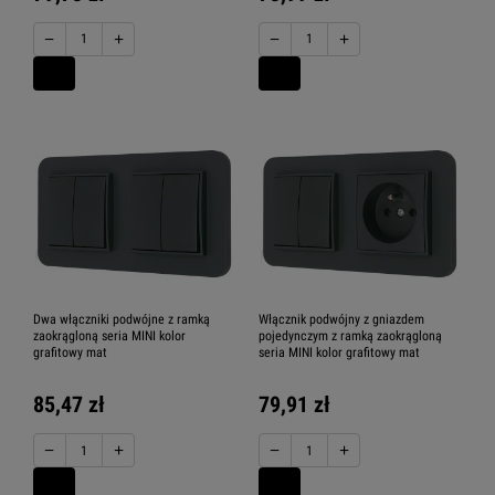
−
+
−
+
Dwa włączniki podwójne z ramką
Włącznik podwójny z gniazdem
zaokrągloną seria MINI kolor
pojedynczym z ramką zaokrągloną
grafitowy mat
seria MINI kolor grafitowy mat
85,47 zł
79,91 zł
−
+
−
+