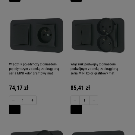
Włącznik pojedynczy z gniazdem
Włącznik podwójny z gniazdem
pojedynczym z ramką zaokrągloną
podwójnym z ramką zaokrągloną
seria MINI kolor grafitowy mat
seria MINI kolor grafitowy mat
74,17 zł
85,41 zł
−
+
−
+