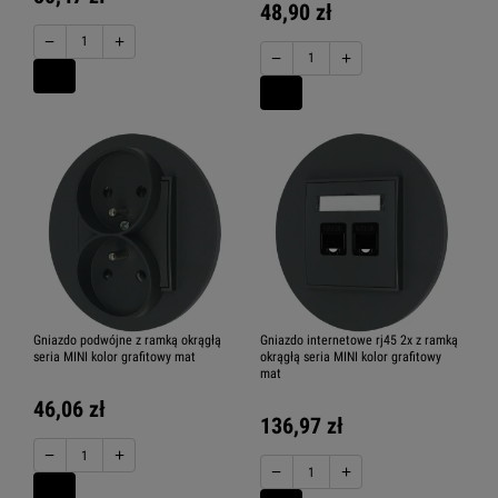
48,90 zł
−
+
−
+
Gniazdo podwójne z ramką okrągłą
Gniazdo internetowe rj45 2x z ramką
seria MINI kolor grafitowy mat
okrągłą seria MINI kolor grafitowy
mat
46,06 zł
136,97 zł
−
+
−
+