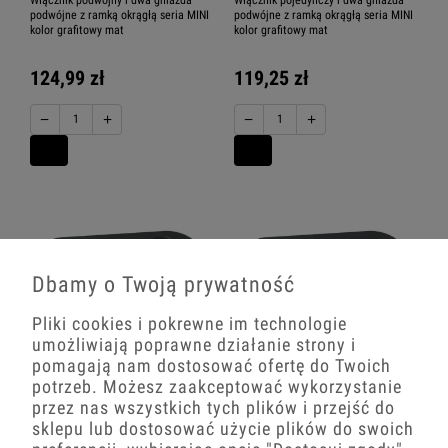
Włącznik podwójny i dwa gniazda
Włącznik pojedynczy i dwa gniazda
podwójne z ramką okrągłą seria MINI
podwójne z ramką okrągłą seria MINI
kolor grafitowy mat
kolor grafitowy mat
124,99 zł
119,25 zł
−
+
−
+
Dbamy o Twoją prywatność
Pliki cookies i pokrewne im technologie
umożliwiają poprawne działanie strony i
pomagają nam dostosować ofertę do Twoich
Trzy gniazda podwójne z ramką
Trzy gniazda pojedyncze z ramką
potrzeb. Możesz zaakceptować wykorzystanie
okrągłą seria MINI kolor grafitowy
okrągłą seria MINI kolor grafitowy
mat
mat
przez nas wszystkich tych plików i przejść do
sklepu lub dostosować użycie plików do swoich