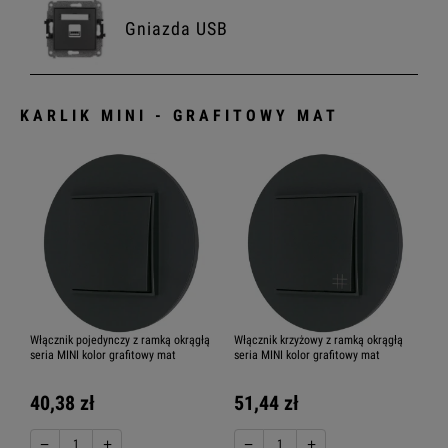
Gniazda USB
KARLIK MINI - GRAFITOWY MAT
Gniazda antenowe
Gniazda multimedialne
Moduly elektroniczne
Włącznik pojedynczy z ramką okrągłą
Włącznik krzyżowy z ramką okrągłą
seria MINI kolor grafitowy mat
seria MINI kolor grafitowy mat
40,38 zł
51,44 zł
Ramki
−
+
−
+