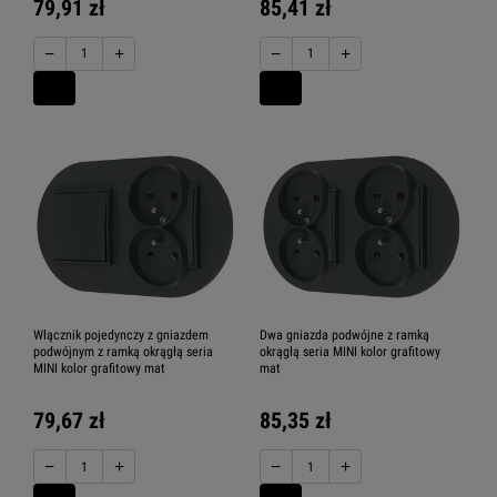
79,91 zł
85,41 zł
−
+
−
+
Włącznik pojedynczy z gniazdem
Dwa gniazda podwójne z ramką
podwójnym z ramką okrągłą seria
okrągłą seria MINI kolor grafitowy
MINI kolor grafitowy mat
mat
79,67 zł
85,35 zł
−
+
−
+