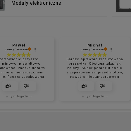
Moduly elektroniczne
Paweł
Michał
zweryfikowano
zweryfikowano
Zamówienie przyszło
Bardzo sprawnie zrealizowana
erminowo, prawidłowo
przesyłka. Obsługa taka, jak
akowane. Paczka dotarła
należy. Super poradzili sobie
 mnie w nienaruszonym
z zapakowaniem przedmiotów,
nie. Paczka zapakowana
nawet w niestandardowym
perfekcyjnie.
rozmiarze.
0
0
0
0
w tym tygodniu
w tym tygodniu