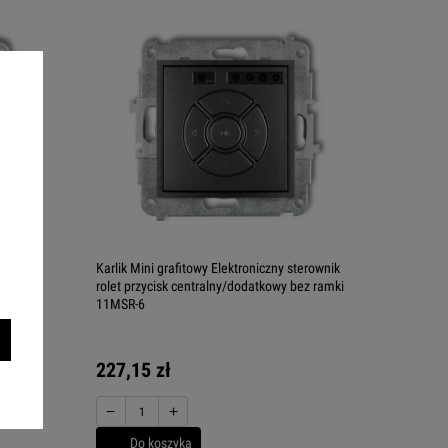
terownik
Karlik Mini grafitowy Elektroniczny sterownik
MSR-5
rolet przycisk centralny/dodatkowy bez ramki
11MSR-6
227,15 zł
−
+
Do koszyka