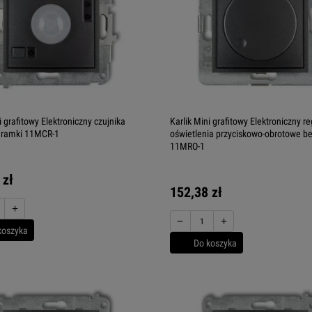
i grafitowy Elektroniczny czujnika
Karlik Mini grafitowy Elektroniczny re
 ramki 11MCR-1
oświetlenia przyciskowo-obrotowe b
11MRO-1
 zł
152,38 zł
+
−
+
koszyka
Do koszyka