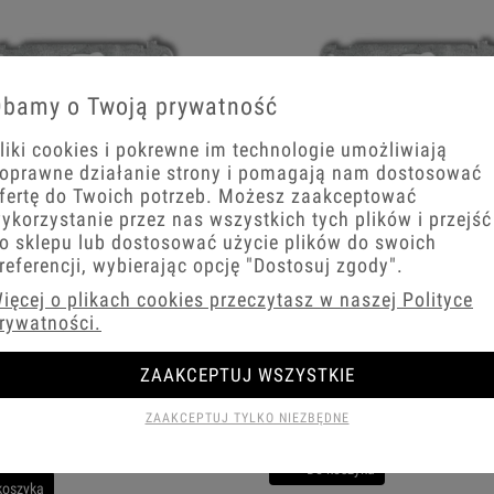
bamy o Twoją prywatność
liki cookies i pokrewne im technologie umożliwiają
oprawne działanie strony i pomagają nam dostosować
fertę do Twoich potrzeb. Możesz zaakceptować
ykorzystanie przez nas wszystkich tych plików i przejść
o sklepu lub dostosować użycie plików do swoich
referencji, wybierając opcję
"Dostosuj zgody"
.
i grafitowy Elektroniczny sterownik
Karlik Mini grafitowy Elektroniczny s
ięcej o plikach cookies przeczytasz w naszej Polityce
lny z pilotem / strefowy i podstrefowy
rolet przycisk strefowy bez ramki 11
rywatności.
i 11MSR-4
ZAAKCEPTUJ WSZYSTKIE
217,00 zł
 zł
ZAAKCEPTUJ TYLKO NIEZBĘDNE
−
+
+
Do koszyka
koszyka