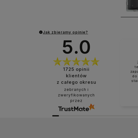
Jak zbieramy opinie?
5.0
t
1725
opinii
zap
klientów
do
sta
z całego okresu
zebranych i
zweryfikowanych
przez