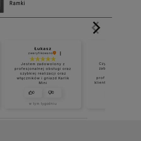
Ramki
Łukasz
Marzanna
zweryfikowano
zweryfikowano
Czysta i naprawdę d
Jestem zadowolony z
zabezpieczona przes
profesjonalnej obsługi oraz
Bardzo rzetelne 
szybkiej realizacji oraz
profesjonalne podejś
włączników i gniazd Karlik
klienta. Wszystko było
Mini
na czas. Na pewno nie
moje ostatnie zakupy
0
0
0
0
sklepie.
w tym tygodniu
w tym tygodniu