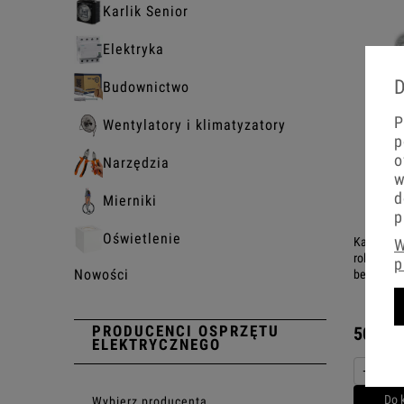
Karlik Senior
Elektryka
D
Budownictwo
P
Wentylatory i klimatyzatory
p
o
Narzędzia
w
d
Mierniki
p
Oświetlenie
Karlik Min
W
rolet loka
p
Nowości
bez ramk
PRODUCENCI OSPRZĘTU
509,31
ELEKTRYCZNEGO
−
Do 
Wybierz producenta