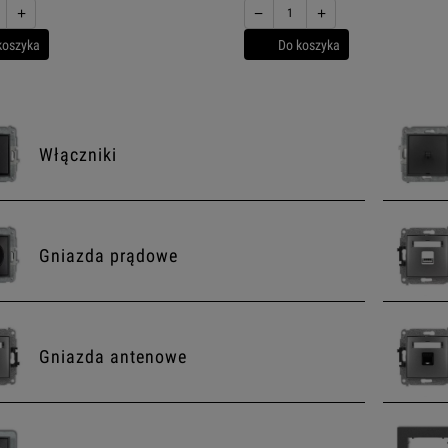
+
−
+
koszyka
Do koszyka
Włączniki
Gniazda prądowe
Gniazda antenowe