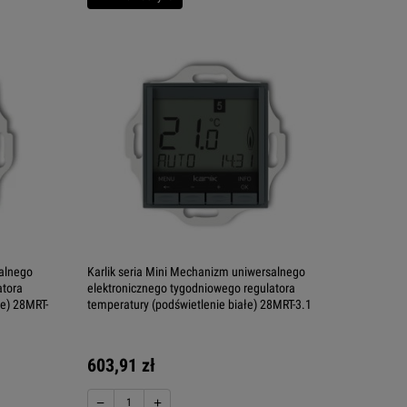
salnego
Karlik seria Mini Mechanizm uniwersalnego
atora
elektronicznego tygodniowego regulatora
ie) 28MRT-
temperatury (podświetlenie białe) 28MRT-3.1
603,91 zł
−
+