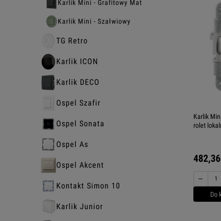
Karlik Mini - Grafitowy Mat
Karlik Mini - Szałwiowy
TG Retro
Karlik ICON
Karlik DECO
Ospel Szafir
Karlik Min
Ospel Sonata
rolet lok
Ospel As
482,36
Ospel Akcent
−
Kontakt Simon 10
Do 
Karlik Junior