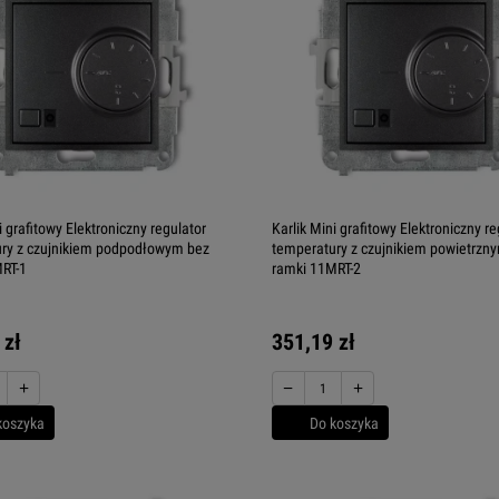
i grafitowy Elektroniczny regulator
Karlik Mini grafitowy Elektroniczny re
ry z czujnikiem podpodłowym bez
temperatury z czujnikiem powietrzn
RT-1
ramki 11MRT-2
 zł
351,19 zł
+
−
+
koszyka
Do koszyka