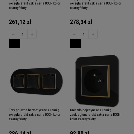
okrągłą efekt szkła seria ICON kolor
okrągłą efekt szkła seria ICON kolor
czarny/złoty
czarny/złoty
261,12 zł
278,34 zł
−
+
−
+
Trzy gniazda hermetyczne z ramką
Gniazdo pojedyncze z ramką
okrągłą efekt szkła seria ICON kolor
zaokrągloną efekt szkła seria ICON
czarny/złoty
kolor czarny/złoty
286,14 zł
92,90 zł