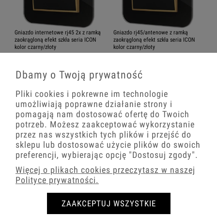
Gniazdo internetowe rj45 2x z ramką
Gniazdo rj45/antenowe z ramką
zaokrągloną efekt szkła seria ICON
zaokrągloną efekt szkła seria ICON
kolor czarny/złoty
kolor czarny/złoty
189,31 zł
148,15 zł
Dbamy o Twoją prywatność
−
+
−
+
Pliki cookies i pokrewne im technologie
umożliwiają poprawne działanie strony i
pomagają nam dostosować ofertę do Twoich
potrzeb. Możesz zaakceptować wykorzystanie
przez nas wszystkich tych plików i przejść do
sklepu lub dostosować użycie plików do swoich
preferencji, wybierając opcję
"Dostosuj zgody"
.
Więcej o plikach cookies przeczytasz w naszej
Polityce prywatności.
ZAAKCEPTUJ WSZYSTKIE
Dwa gniazda pojedyncze z ramką
Dwa gniazda podwójne z ramką