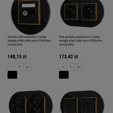
Gniazdo rj45/antenowe z ramką
Dwa gniazda pojedyncze z ramką
okrągłą efekt szkła seria ICON kolor
okrągłą efekt szkła seria ICON kolor
czarny/złoty
czarny/złoty
148,15 zł
173,42 zł
−
+
−
+