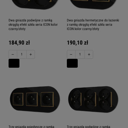
Dwa gniazda podwójne z ramką
Dwa gniazda hermetyczne do łazienki
okrągłą efekt szkła seria ICON kolor
z ramką okrągłą efekt szkła seria
czarny/złoty
ICON kolor czarny/złoty
184,90 zł
190,10 zł
−
+
−
+
Trzy gniazda pojedyncze z ramką
Trzy gniazda podwójne z ramką