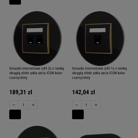
Gniazdo internetowe rj45 2x z ramką
Gniazdo internetowe rj45 1x z ramką
okrągłą efekt szkła seria ICON kolor
okrągłą efekt szkła seria ICON kolor
czarny/złoty
czarny/złoty
189,31 zł
142,04 zł
−
+
−
+