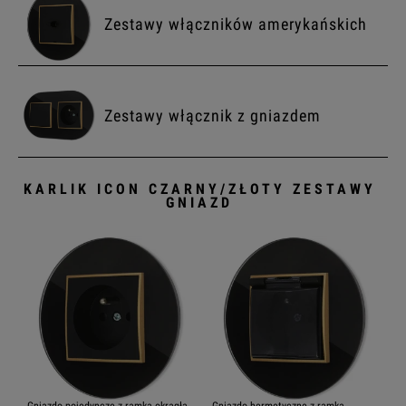
Zestawy włączników amerykańskich
Zestawy włącznik z gniazdem
KARLIK ICON CZARNY/ZŁOTY ZESTAWY
GNIAZD
Gniazdo pojedyncze z ramką okrągłą
Gniazdo hermetyczne z ramką