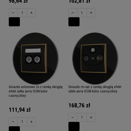
98,64 zł
102,81 zł
−
+
−
+
Gniazdo antenowe 2x z ramką okrągłą
Gniazdo rtv-sat z ramką okrągłą efekt
efekt szkła seria ICON kolor
szkła seria ICON kolor czarny/złoty
czarny/złoty
168,76 zł
111,94 zł
−
+
−
+