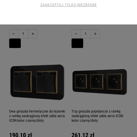
zaokrągloną efekt szkła seria ICON
zaokrągloną efekt szkła seria ICON
ZAAKCEPTUJ TYLKO NIEZBĘDNE
kolor czarny/złoty
kolor czarny/złoty
173,42 zł
194,63 zł
−
+
−
+
Dwa gniazda hermetyczne do łazienki
Trzy gniazda pojedyncze z ramką
z ramką zaokrągloną efekt szkła seria
zaokrągloną efekt szkła seria ICON
ICON kolor czarny/złoty
kolor czarny/złoty
190,10 zł
261,12 zł