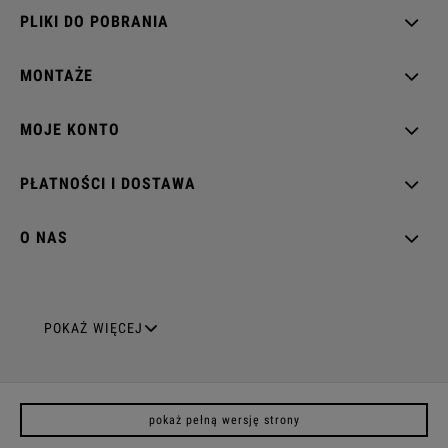
PLIKI DO POBRANIA
MONTAŻE
MOJE KONTO
PŁATNOŚCI I DOSTAWA
O NAS
GNIAZDA ELEKTRYCZNE
POKAŻ WIĘCEJ
Gniazda pojedyncze
pokaż pełną wersję strony
Gniazda podwójne z uziemieniem