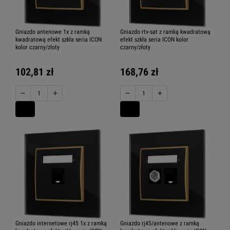
Gniazdo antenowe 1x z ramką
Gniazdo rtv-sat z ramką kwadratową
kwadratową efekt szkła seria ICON
efekt szkła seria ICON kolor
kolor czarny/złoty
czarny/złoty
102,81 zł
168,76 zł
−
+
−
+
Gniazdo internetowe rj45 1x z ramką
Gniazdo rj45/antenowe z ramką