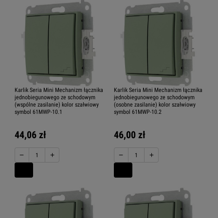
Karlik Seria Mini Mechanizm łącznika
Karlik Seria Mini Mechanizm łącznika
jednobiegunowego ze schodowym
jednobiegunowego ze schodowym
(wspólne zasilanie) kolor szałwiowy
(osobne zasilanie) kolor szałwiowy
symbol 61MWP-10.1
symbol 61MWP-10.2
44,06 zł
46,00 zł
−
+
−
+