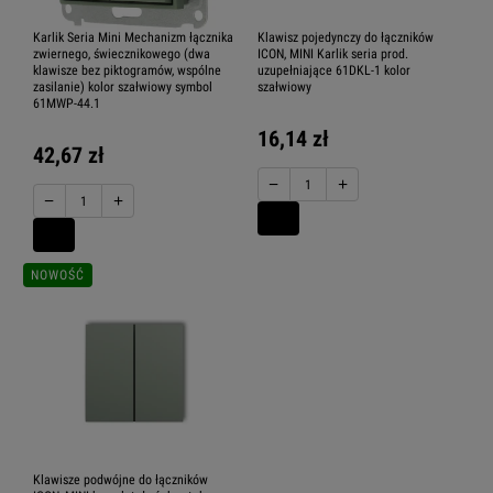
Karlik Seria Mini Mechanizm łącznika
Klawisz pojedynczy do łączników
zwiernego, świecznikowego (dwa
ICON, MINI Karlik seria prod.
klawisze bez piktogramów, wspólne
uzupełniające 61DKL-1 kolor
zasilanie) kolor szałwiowy symbol
szałwiowy
61MWP-44.1
16,14 zł
42,67 zł
−
+
−
+
NOWOŚĆ
Klawisze podwójne do łączników