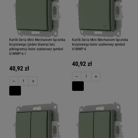
Karlik Seria Mini Mechanizm łącznika
Karlik Seria Mini Mechanizm łącznika
krzyżowego (jeden klawisz bez
krzyżowego kolor szałwiowy symbol
piktogramu) kolor szałwiowy symbol
61MWP-6
61MWP-6.1
40,92 zł
40,92 zł
−
+
−
+