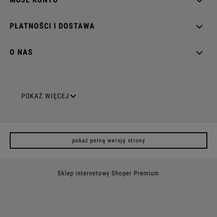
PŁATNOŚCI I DOSTAWA
O NAS
GNIAZDA ELEKTRYCZNE
POKAŻ WIĘCEJ
Gniazda pojedyncze
pokaż pełną wersję strony
Gniazda podwójne z uziemieniem
Gniazda potrójne
Sklep internetowy Shoper Premium
Gniazda poczwórne
Gniazda z uziemieniem (z bolcem)