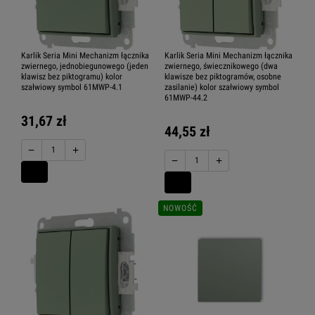
Karlik Seria Mini Mechanizm łącznika
Karlik Seria Mini Mechanizm łącznika
zwiernego, jednobiegunowego (jeden
zwiernego, świecznikowego (dwa
klawisz bez piktogramu) kolor
klawisze bez piktogramów, osobne
szałwiowy symbol 61MWP-4.1
zasilanie) kolor szałwiowy symbol
61MWP-44.2
31,67 zł
44,55 zł
−
+
−
+
NOWOŚĆ