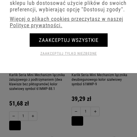
sklepu lub dostosować użycie plików do swoich
preferencji, wybierając opcję
"Dostosuj zgody"
.
Więcej o plikach cookies przeczytasz w naszej
Polityce prywatności.
ZAAKCEPTUJ WSZYSTKIE
ZAAKCEPTUJ TYLKO NIEZBĘDNE
Karlik Seria Mini Mechanizm łącznika
Karlik Seria Mini Mechanizm łącznika
żaluzjowego z podtrzymaniem (dwa
dwubiegunowego kolor szałwiowy
klawisze bez piktogramów) kolor
symbol 61MWP-9
szałwiowy symbol 61MWP-88.1
39,29 zł
51,68 zł
−
+
−
+