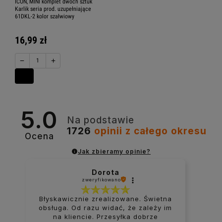
ICON, MINI komplet dwóch sztuk
Karlik seria prod. uzupełniające
61DKL-2 kolor szałwiowy
16,99 zł
−
+
5.0
Na podstawie
1726
opinii
z całego okresu
Ocena
Jak zbieramy opinie?
Dorota
zweryfikowano
Błyskawicznie zrealizowane. Świetna
obsługa. Od razu widać, że zależy im
na kliencie. Przesyłka dobrze