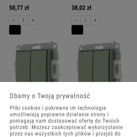
50,77 zł
38,02 zł
−
+
−
+
Dbamy o Twoją prywatność
Karlik Seria Mini Mechanizm łącznika
Karlik Seria Mini Mechanizm łącznika
zwiernego żaluzjowego kolor
żaluzjowego z podtrzymaniem kolor
Pliki cookies i pokrewne im technologie
szałwiowy symbol 61MWP-8
szałwiowy symbol 61MWP-88
umożliwiają poprawne działanie strony i
4.0
pomagają nam dostosować ofertę do Twoich
38,02 zł
51,68 zł
potrzeb. Możesz zaakceptować wykorzystanie
przez nas wszystkich tych plików i przejść do
−
+
−
+