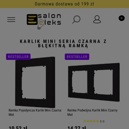
Darmowa dostawa od 199 zł
KARLIK MINI SERIA CZARNA Z
BŁĘKITNĄ RAMKĄ
BESTSELLER
BESTSELLER
Ramka Pojedyncza Karlik Mini Czarna
Ramka Podwójna Karlik Mini Czarny
Mat
Mat
5.0
10,52 zł
14,27 zł