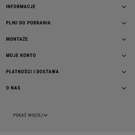
INFORMACJE
PLIKI DO POBRANIA
MONTAŻE
MOJE KONTO
PŁATNOŚCI I DOSTAWA
O NAS
GNIAZDA ELEKTRYCZNE
POKAŻ WIĘCEJ
Gniazda pojedyncze