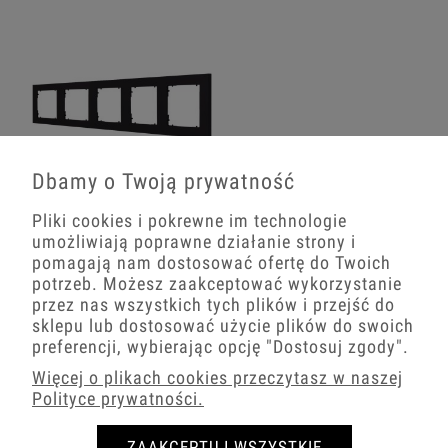
Dbamy o Twoją prywatność
Ramka Pięciokrotna Karlik Mini
Pliki cookies i pokrewne im technologie
Czarny Mat
umożliwiają poprawne działanie strony i
pomagają nam dostosować ofertę do Twoich
31,67 zł
potrzeb. Możesz zaakceptować wykorzystanie
przez nas wszystkich tych plików i przejść do
−
+
sklepu lub dostosować użycie plików do swoich
preferencji, wybierając opcję
"Dostosuj zgody"
.
Więcej o plikach cookies przeczytasz w naszej
Polityce prywatności.
5.0
Na podstawie
ZAAKCEPTUJ WSZYSTKIE