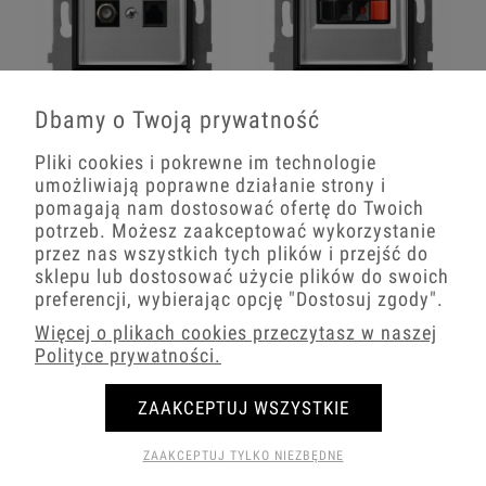
Dbamy o Twoją prywatność
Gniazdo Rj45/Tv(F) Bez Ramki Ospel
Moduł Srebrny Czarny Bez Ramki
Aria Srebrny/Czarny
Głośnikowy 1X Ospel Aria
Pliki cookies i pokrewne im technologie
51,59 zł
52,92 zł
umożliwiają poprawne działanie strony i
pomagają nam dostosować ofertę do Twoich
−
+
−
+
potrzeb. Możesz zaakceptować wykorzystanie
przez nas wszystkich tych plików i przejść do
sklepu lub dostosować użycie plików do swoich
preferencji, wybierając opcję
"Dostosuj zgody"
.
Więcej o plikach cookies przeczytasz w naszej
Polityce prywatności.
ZAAKCEPTUJ WSZYSTKIE
ZAAKCEPTUJ TYLKO NIEZBĘDNE