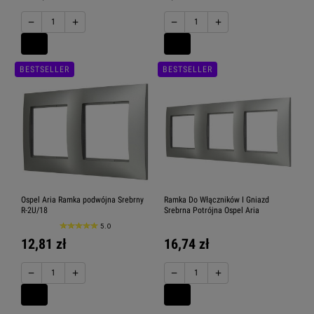
−
+
−
+
BESTSELLER
BESTSELLER
Ospel Aria Ramka podwójna Srebrny
Ramka Do Włączników I Gniazd
R-2U/18
Srebrna Potrójna Ospel Aria
5.0
12,81 zł
16,74 zł
−
+
−
+