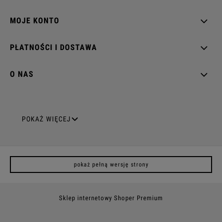
MOJE KONTO
PŁATNOŚCI I DOSTAWA
O NAS
GNIAZDA ELEKTRYCZNE
POKAŻ WIĘCEJ
Gniazda pojedyncze
pokaż pełną wersję strony
Gniazda podwójne z uziemieniem
Gniazda potrójne
Sklep internetowy Shoper Premium
Gniazda poczwórne