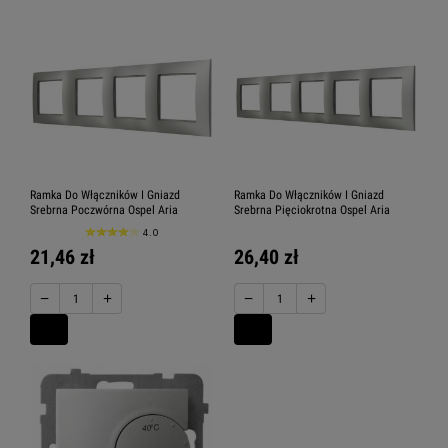
Ramka Do Włączników I Gniazd
Ramka Do Włączników I Gniazd
Srebrna Poczwórna Ospel Aria
Srebrna Pięciokrotna Ospel Aria
4.0
21,46 zł
26,40 zł
−
+
−
+