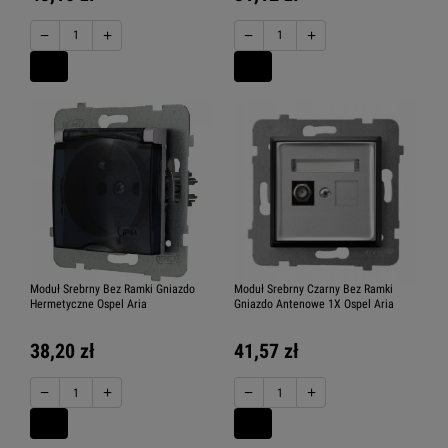
−
+
−
+
Moduł Srebrny Bez Ramki Gniazdo
Moduł Srebrny Czarny Bez Ramki
Hermetyczne Ospel Aria
Gniazdo Antenowe 1X Ospel Aria
38,20 zł
41,57 zł
−
+
−
+