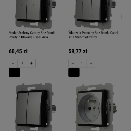
Moduł Srebrny Czarny Bez Ramki
Włącznik Potrójny Bez Ramki Ospel
Rolety Z Blokadą Ospel Aria
Aria Srebrny/Czarny
60,45 zł
59,77 zł
−
+
−
+