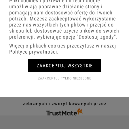
Pliki cookies i pokrewne im technologie
1724
opinii
z całego okresu
Ocena
umożliwiają poprawne działanie strony i
pomagają nam dostosować ofertę do Twoich
Jak zbieramy opinie?
potrzeb. Możesz zaakceptować wykorzystanie
przez nas wszystkich tych plików i przejść do
Michał
sklepu lub dostosować użycie plików do swoich
zweryfikowano
preferencji, wybierając opcję
"Dostosuj zgody"
.
Bardzo sprawnie zrealizowana
Więcej o plikach cookies przeczytasz w naszej
przesyłka. Obsługa taka, jak należy.
Polityce prywatności.
Super poradzili sobie z
zapakowaniem przedmiotów, nawet w
niestandardowym rozmiarze.
ZAAKCEPTUJ WSZYSTKIE
0
0
ZAAKCEPTUJ TYLKO NIEZBĘDNE
w tym tygodniu
zebranych i zweryfikowanych przez