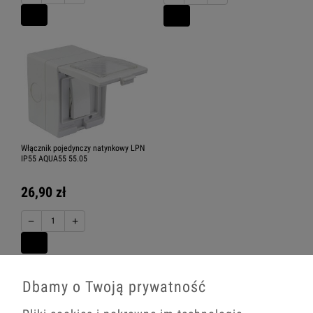
Włącznik pojedynczy natynkowy LPN
IP55 AQUA55 55.05
26,90 zł
−
+
Dbamy o Twoją prywatność
5.0
Na podstawie