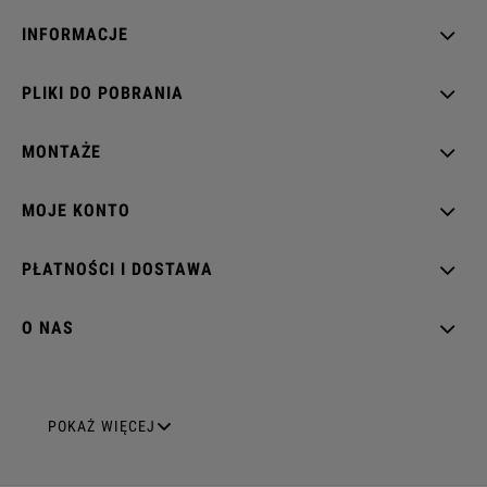
INFORMACJE
PLIKI DO POBRANIA
MONTAŻE
MOJE KONTO
PŁATNOŚCI I DOSTAWA
O NAS
GNIAZDA ELEKTRYCZNE
POKAŻ WIĘCEJ
Gniazda pojedyncze