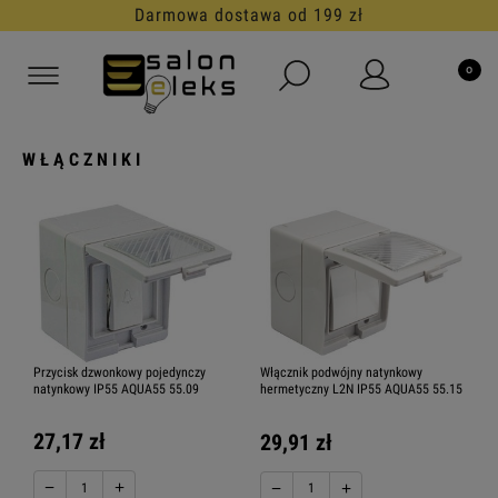
Darmowa dostawa od 199 zł
WŁĄCZNIKI
Przycisk dzwonkowy pojedynczy
Włącznik podwójny natynkowy
natynkowy IP55 AQUA55 55.09
hermetyczny L2N IP55 AQUA55 55.15
27,17 zł
29,91 zł
−
+
−
+