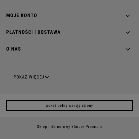
MOJE KONTO
PŁATNOŚCI I DOSTAWA
O NAS
GNIAZDA ELEKTRYCZNE
POKAŻ WIĘCEJ
Gniazda pojedyncze
pokaż pełną wersję strony
Gniazda podwójne z uziemieniem
Gniazda potrójne
Sklep internetowy Shoper Premium
Gniazda poczwórne