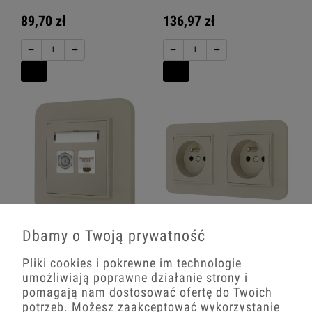
89,70 zł
136,97 zł
−
+
−
+
Gniazdo rj45/antenowe z ramką
Dwa gniazda pojedyncze z ramką
Dbamy o Twoją prywatność
zaokrągloną seria MINI kolor taupe
zaokrągloną seria MINI kolor taupe
Pliki cookies i pokrewne im technologie
95,81 zł
74,35 zł
umożliwiają poprawne działanie strony i
pomagają nam dostosować ofertę do Twoich
−
+
−
+
potrzeb. Możesz zaakceptować wykorzystanie