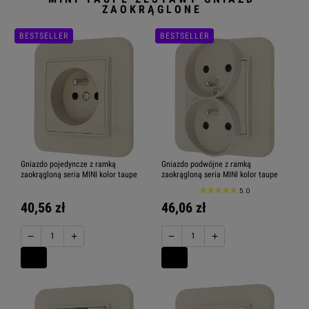
ZAOKRĄGLONE
BESTSELLER
BESTSELLER
Gniazdo pojedyncze z ramką
Gniazdo podwójne z ramką
zaokrągloną seria MINI kolor taupe
zaokrągloną seria MINI kolor taupe
5.0
40,56 zł
46,06 zł
−
+
−
+