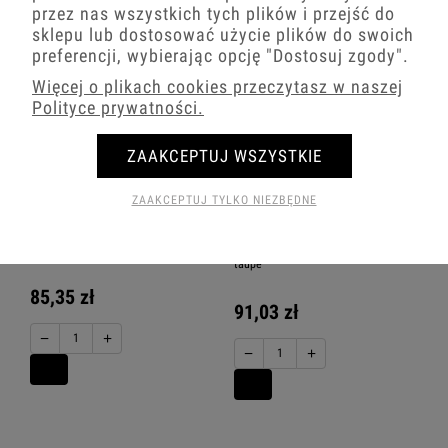
przez nas wszystkich tych plików i przejść do
sklepu lub dostosować użycie plików do swoich
preferencji, wybierając opcję
"Dostosuj zgody"
.
Więcej o plikach cookies przeczytasz w naszej
Polityce prywatności.
ZAAKCEPTUJ WSZYSTKIE
ZAAKCEPTUJ TYLKO NIEZBĘDNE
Dwa gniazda podwójne z ramką
Dwa gniazda hermetyczne do łazienki
zaokrągloną seria MINI kolor taupe
z ramką zaokrągloną seria MINI kolor
taupe
85,35 zł
91,03 zł
−
+
−
+