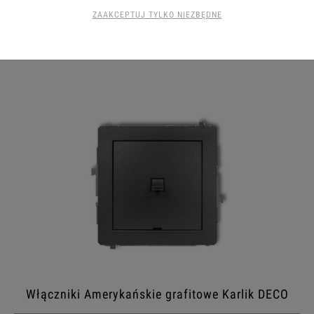
ZAAKCEPTUJ TYLKO NIEZBĘDNE
Moduły elektroniczne grafitowe Karlik DECO
Włączniki Amerykańskie grafitowe Karlik DECO