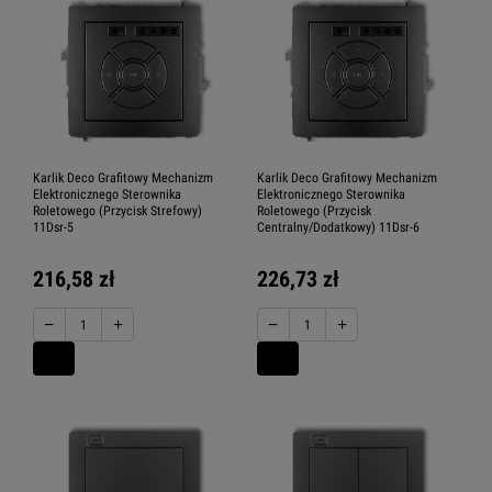
Karlik Deco Grafitowy Mechanizm
Karlik Deco Grafitowy Mechanizm
Elektronicznego Sterownika
Elektronicznego Sterownika
Roletowego (Przycisk Strefowy)
Roletowego (Przycisk
11Dsr-5
Centralny/Dodatkowy) 11Dsr-6
216,58 zł
226,73 zł
−
+
−
+