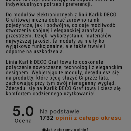
indywidualnych potrzeb i preferencji.
Do modułów elektronicznych z linii Karlik DECO
Grafitowej można dobrać zarówno ramki
pojedyncze, jak i podwójne, co daje możliwość
stworzenia spójnej i eleganckiej aranżacji
przestrzeni. Dzięki wykorzystaniu materiałów
najwyższej jakości, te moduły są nie tylko
wyjątkowo funkcjonalne, ale także trwałe i
odporne na uszkodzenia.
Linia Karlik DECO Grafitowa to doskonałe
połączenie nowoczesnej technologii z eleganckim
designem. Wybierając te moduły, decydujesz się
na produkty, które będą służyć Ci przez lata,
zachowując przy tym swój nienaganny wygląd.
Zdecyduj się na Karlik DECO Grafitową i ciesz się
komfortem codziennego użytkowania!
5.0
Na podstawie
1732
opinii
z całego okresu
Ocena
Jak zbieramy opinie?