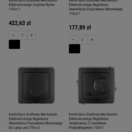
Karlik Deco Grafitowy Mechanizm
Karlik Deco Grafitowy Mechanizm
Elektronicznego Czujnika Ruchu
Elektronicznego Regulatora
11Dcr-1
Oświetlenia Przyciskowo-Obrotowego
11Dro-1
422,63 zł
177,89 zł
−
+
−
+
Karlik Deco Grafitowy Mechanizm
Karlik Deco Grafitowy Mechanizm
Elektronicznego Regulatora
Elektronicznego Regulatora
Oświetlenia Przyciskowo-Obrotowego
Temperatury Z Czujnikiem
Do Lamp Led 11Dro-2
Podpodłogowym 11Drt-1