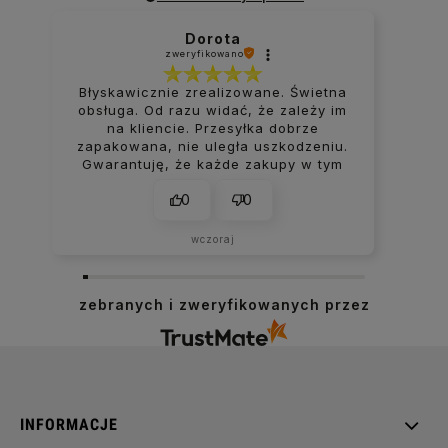
Dorota
zweryfikowano
Błyskawicznie zrealizowane. Świetna
obsługa. Od razu widać, że zależy im
na kliencie. Przesyłka dobrze
zapakowana, nie uległa uszkodzeniu.
Gwarantuję, że każde zakupy w tym
sklepie kończą się uśmiechem na
0
0
ustach.
wczoraj
zebranych i zweryfikowanych przez
INFORMACJE