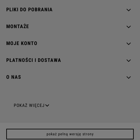
PLIKI DO POBRANIA
MONTAŻE
MOJE KONTO
PŁATNOŚCI I DOSTAWA
O NAS
GNIAZDA ELEKTRYCZNE
POKAŻ WIĘCEJ
Gniazda pojedyncze
pokaż pełną wersję strony
Gniazda podwójne z uziemieniem