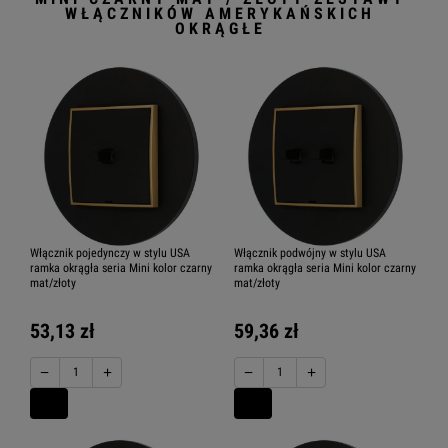
WŁĄCZNIKÓW AMERYKAŃSKICH
OKRĄGŁE
Włącznik pojedynczy w stylu USA
Włącznik podwójny w stylu USA
ramka okrągła seria Mini kolor czarny
ramka okrągła seria Mini kolor czarny
mat/złoty
mat/złoty
53,13 zł
59,36 zł
−
+
−
+