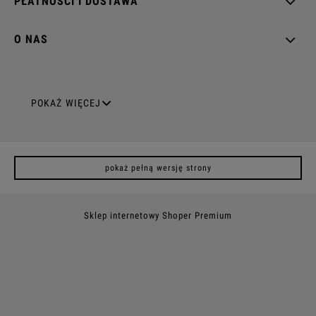
PŁATNOŚCI I DOSTAWA
O NAS
GNIAZDA ELEKTRYCZNE
POKAŻ WIĘCEJ
Gniazda pojedyncze
pokaż pełną wersję strony
Gniazda podwójne z uziemieniem
Gniazda potrójne
Sklep internetowy Shoper Premium
Gniazda poczwórne
Gniazda z uziemieniem (z bolcem)
Gniazda natynkowe