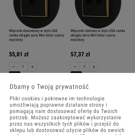
Włącznik dzwonkowy w stylu USA
Włącznik roletowy w stylu USA ramka
ramka okrągła seria Mini kolor czarny
okrągła seria Mini kolor czarny
mat/złoty
mat/złoty
55,01 zł
57,37 zł
−
+
−
+
Dbamy o Twoją prywatność
Pliki cookies i pokrewne im technologie
umożliwiają poprawne działanie strony i
pomagają nam dostosować ofertę do Twoich
potrzeb. Możesz zaakceptować wykorzystanie
przez nas wszystkich tych plików i przejść do
sklepu lub dostosować użycie plików do swoich