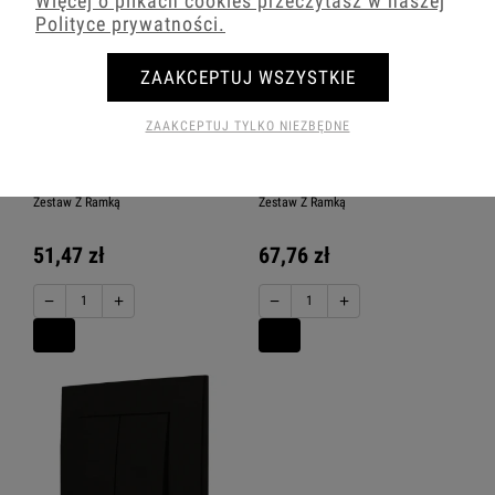
Więcej o plikach cookies przeczytasz w naszej
Polityce prywatności.
ZAAKCEPTUJ WSZYSTKIE
ZAAKCEPTUJ TYLKO NIEZBĘDNE
Ospel Szafir Czarny Łącznik Roletowy
Ospel Szafir Czarny Łącznik Roletowy
Zwierny Podświetlenie Niebieskie
Z Blokadą Podświetlenie Niebieskie
Zestaw Z Ramką
Zestaw Z Ramką
51,47 zł
67,76 zł
−
+
−
+