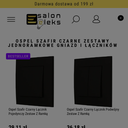
Darmowa dostawa od 199 zł
OSPEL SZAFIR CZARNE ZESTAWY
JEDNORAMKOWE GNIAZD I ŁĄCZNIKÓW
BESTSELLER
Ospel Szafir Czarny Łącznik
Ospel Szafir Czarny Łącznik Podwójny
Pojedynczy Zestaw Z Ramką
Zestaw Z Ramką
29,11 zł
36,18 zł