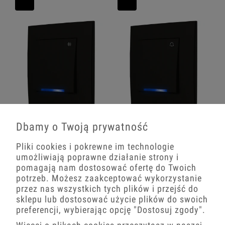
Ospel Szafir Czarny Łącznik Krzyżowy
Ospel Szafir Czarny Łącznik
Podświetlenie Niebieskie Zestaw Z
Dzwonkowy Zwierny Podświetlenie
Dbamy o Twoją prywatność
Ramką
Niebieskie Zestaw Z Ramką
Pliki cookies i pokrewne im technologie
53,15 zł
41,80 zł
umożliwiają poprawne działanie strony i
pomagają nam dostosować ofertę do Twoich
−
+
−
+
potrzeb. Możesz zaakceptować wykorzystanie
przez nas wszystkich tych plików i przejść do
sklepu lub dostosować użycie plików do swoich
preferencji, wybierając opcję
"Dostosuj zgody"
.