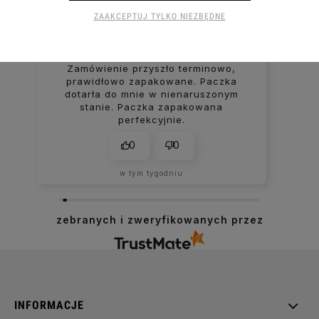
ZAAKCEPTUJ TYLKO NIEZBĘDNE
Paweł
zweryfikowano
Zamówienie przyszło terminowo,
prawidłowo zapakowane. Paczka
dotarła do mnie w nienaruszonym
stanie. Paczka zapakowana
perfekcyjnie.
0
0
w tym tygodniu
zebranych i zweryfikowanych przez
INFORMACJE