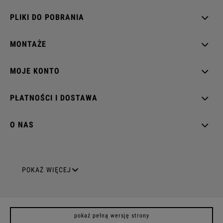
PLIKI DO POBRANIA
MONTAŻE
MOJE KONTO
PŁATNOŚCI I DOSTAWA
O NAS
GNIAZDA ELEKTRYCZNE
POKAŻ WIĘCEJ
Gniazda pojedyncze
pokaż pełną wersję strony
Gniazda podwójne z uziemieniem