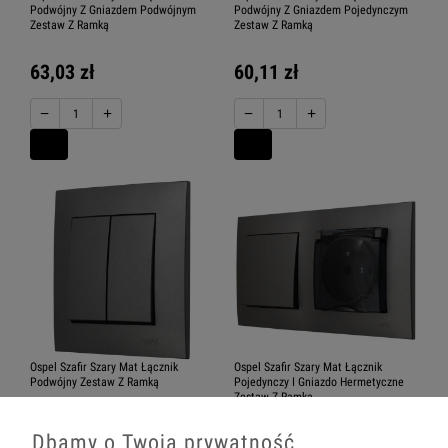
Podwójny Z Gniazdem Podwójnym
Podwójny Z Gniazdem Pojedynczym
Zestaw Z Ramką
Zestaw Z Ramką
63,03 zł
60,11 zł
−
+
−
+
Ospel Szafir Szary Mat Łącznik
Ospel Szafir Szary Mat Łącznik
Podwójny Zestaw Z Ramką
Pojedynczy I Gniazdo Hermetyczne
Zestaw Z Ramką
36,18 zł
Dbamy o Twoją prywatność
63,94 zł