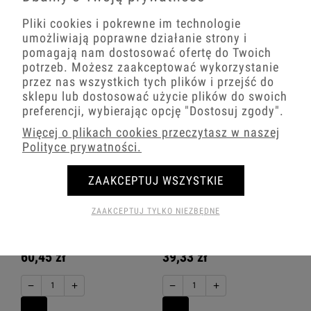
−
+
Pliki cookies i pokrewne im technologie
−
+
umożliwiają poprawne działanie strony i
pomagają nam dostosować ofertę do Twoich
potrzeb. Możesz zaakceptować wykorzystanie
przez nas wszystkich tych plików i przejść do
sklepu lub dostosować użycie plików do swoich
preferencji, wybierając opcję
"Dostosuj zgody"
.
Więcej o plikach cookies przeczytasz w naszej
Polityce prywatności.
ZAAKCEPTUJ WSZYSTKIE
Ospel Szafir Szary Mat Łącznik
Ospel Szafir Szary Mat Łącznik
ZAAKCEPTUJ TYLKO NIEZBĘDNE
Pojedynczy I Podwójny Zestaw Z
Pojedynczy Podświetlenie Niebieskie
Ramką
Zestaw Z Ramką
60,45 zł
39,33 zł
−
+
−
+