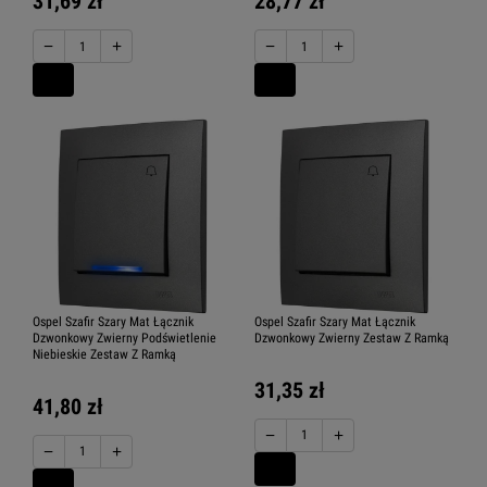
31,69 zł
28,77 zł
−
+
−
+
Ospel Szafir Szary Mat Łącznik
Ospel Szafir Szary Mat Łącznik
Dzwonkowy Zwierny Podświetlenie
Dzwonkowy Zwierny Zestaw Z Ramką
Niebieskie Zestaw Z Ramką
31,35 zł
41,80 zł
−
+
−
+