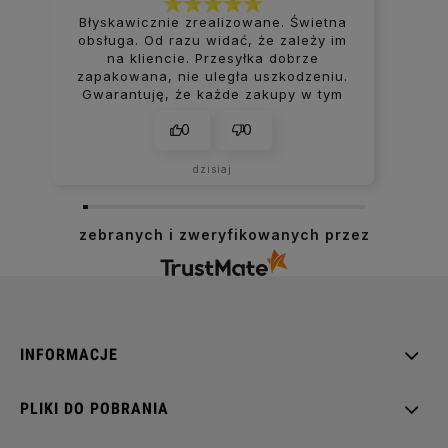
Błyskawicznie zrealizowane. Świetna
obsługa. Od razu widać, że zależy im
na kliencie. Przesyłka dobrze
zapakowana, nie uległa uszkodzeniu.
Gwarantuję, że każde zakupy w tym
sklepie kończą się uśmiechem na
0
0
ustach.
dzisiaj
zebranych i zweryfikowanych przez
INFORMACJE
PLIKI DO POBRANIA