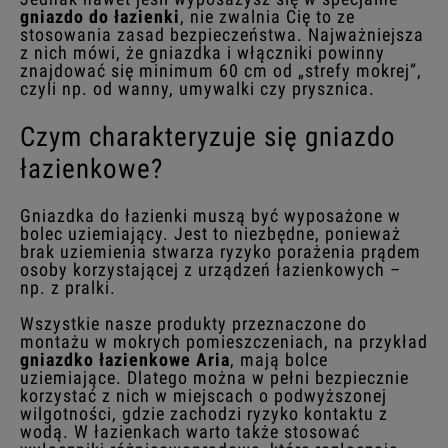
gniazdo do łazienki
, nie zwalnia Cię to ze
stosowania zasad bezpieczeństwa. Najważniejsza
z nich mówi, że gniazdka i włączniki powinny
znajdować się minimum 60 cm od „strefy mokrej”,
czyli np. od wanny, umywalki czy prysznica.
Czym charakteryzuje się gniazdo
łazienkowe?
Gniazdka do łazienki muszą być wyposażone w
bolec uziemiający. Jest to niezbędne, ponieważ
brak uziemienia stwarza ryzyko porażenia prądem
osoby korzystającej z urządzeń łazienkowych –
np. z pralki.
Wszystkie nasze produkty przeznaczone do
montażu w mokrych pomieszczeniach, na przykład
gniazdko łazienkowe Aria
, mają bolce
uziemiające. Dlatego można w pełni bezpiecznie
korzystać z nich w miejscach o podwyższonej
wilgotności, gdzie zachodzi ryzyko kontaktu z
wodą. W łazienkach warto także stosować