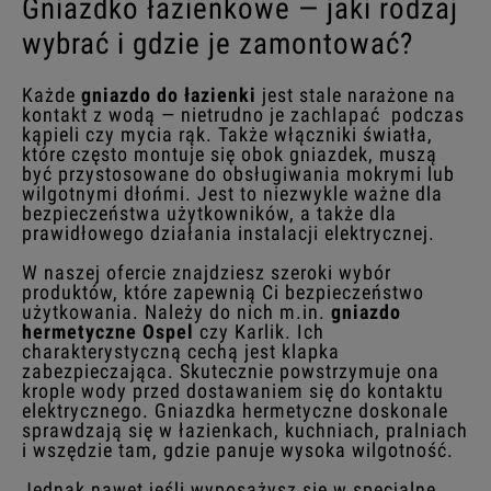
Gniazdko łazienkowe — jaki rodzaj
wybrać i gdzie je zamontować?
Każde
gniazdo do łazienki
jest stale narażone na
kontakt z wodą — nietrudno je zachlapać podczas
kąpieli czy mycia rąk. Także włączniki światła,
które często montuje się obok gniazdek, muszą
być przystosowane do obsługiwania mokrymi lub
wilgotnymi dłońmi. Jest to niezwykle ważne dla
bezpieczeństwa użytkowników, a także dla
prawidłowego działania instalacji elektrycznej.
W naszej ofercie znajdziesz szeroki wybór
produktów, które zapewnią Ci bezpieczeństwo
użytkowania. Należy do nich m.in.
gniazdo
hermetyczne Ospel
czy Karlik. Ich
charakterystyczną cechą jest klapka
zabezpieczająca. Skutecznie powstrzymuje ona
krople wody przed dostawaniem się do kontaktu
elektrycznego. Gniazdka hermetyczne doskonale
sprawdzają się w łazienkach, kuchniach, pralniach
i wszędzie tam, gdzie panuje wysoka wilgotność.
Jednak nawet jeśli wyposażysz się w specjalne