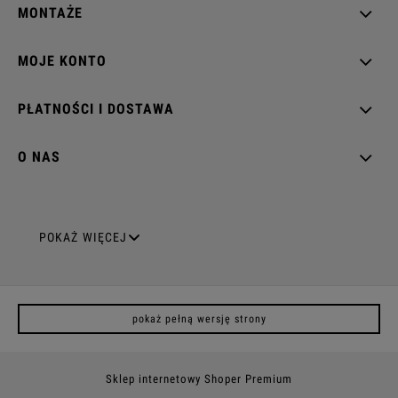
MONTAŻE
MOJE KONTO
PŁATNOŚCI I DOSTAWA
O NAS
GNIAZDA ELEKTRYCZNE
POKAŻ WIĘCEJ
Gniazda pojedyncze
pokaż pełną wersję strony
Gniazda podwójne z uziemieniem
Gniazda potrójne
Sklep internetowy Shoper Premium