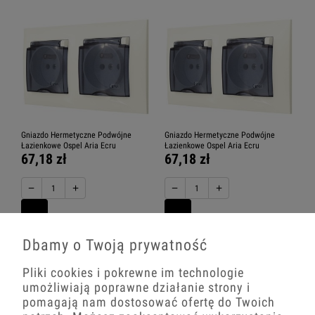
Gniazdo Hermetyczne Podwójne
Gniazdo Hermetyczne Podwójne
Łazienkowe Ospel Aria Ecru
Łazienkowe Ospel Aria Ecru
67,18 zł
67,18 zł
−
+
−
+
Dbamy o Twoją prywatność
Pliki cookies i pokrewne im technologie
umożliwiają poprawne działanie strony i
pomagają nam dostosować ofertę do Twoich