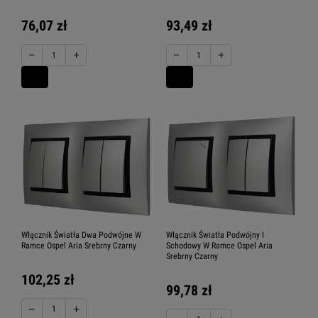
76,07 zł
93,49 zł
−
+
−
+
Włącznik Światła Dwa Podwójne W
Włącznik Światła Podwójny I
Ramce Ospel Aria Srebrny Czarny
Schodowy W Ramce Ospel Aria
Srebrny Czarny
102,25 zł
99,78 zł
−
+