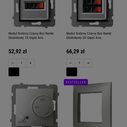
Moduł Srebrny Czarny Bez Ramki
Moduł Srebrny Czarny Bez Ramki
Głośnikowy 1X Ospel Aria
Głośnikowy 2X Ospel Aria
52,92 zł
66,29 zł
−
+
−
+
BESTSELLER