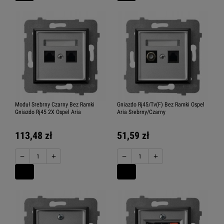
Moduł Srebrny Czarny Bez Ramki
Gniazdo Rj45/Tv(F) Bez Ramki Ospel
Gniazdo Rj45 2X Ospel Aria
Aria Srebrny/Czarny
113,48 zł
51,59 zł
−
+
−
+