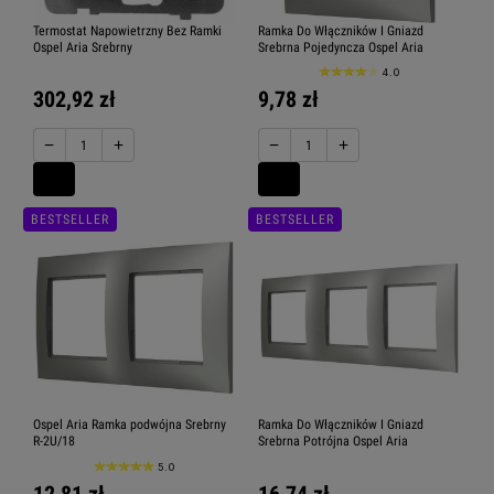
Termostat Napowietrzny Bez Ramki
Ramka Do Włączników I Gniazd
Ospel Aria Srebrny
Srebrna Pojedyncza Ospel Aria
4.0
302,92 zł
9,78 zł
−
+
−
+
BESTSELLER
BESTSELLER
Ospel Aria Ramka podwójna Srebrny
Ramka Do Włączników I Gniazd
R-2U/18
Srebrna Potrójna Ospel Aria
5.0