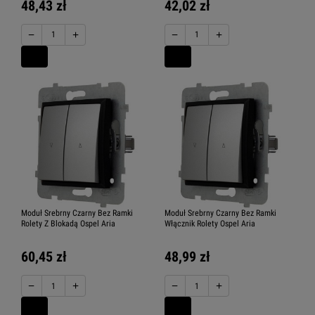
48,43 zł
42,02 zł
−
+
−
+
Moduł Srebrny Czarny Bez Ramki
Moduł Srebrny Czarny Bez Ramki
Rolety Z Blokadą Ospel Aria
Włącznik Rolety Ospel Aria
60,45 zł
48,99 zł
−
+
−
+