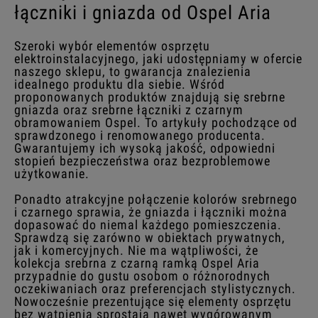
łączniki i gniazda od Ospel Aria
Szeroki wybór elementów osprzętu
elektroinstalacyjnego, jaki udostępniamy w ofercie
naszego sklepu, to gwarancja znalezienia
idealnego produktu dla siebie. Wśród
proponowanych produktów znajdują się srebrne
gniazda oraz srebrne łączniki z czarnym
obramowaniem Ospel. To artykuły pochodzące od
sprawdzonego i renomowanego producenta.
Gwarantujemy ich wysoką jakość, odpowiedni
stopień bezpieczeństwa oraz bezproblemowe
użytkowanie.
Ponadto atrakcyjne połączenie kolorów srebrnego
i czarnego sprawia, że gniazda i łączniki można
dopasować do niemal każdego pomieszczenia.
Sprawdzą się zarówno w obiektach prywatnych,
jak i komercyjnych. Nie ma wątpliwości, że
kolekcja srebrna z czarną ramką Ospel Aria
przypadnie do gustu osobom o różnorodnych
oczekiwaniach oraz preferencjach stylistycznych.
Nowocześnie prezentujące się elementy osprzętu
bez wątpienia sprostają nawet wygórowanym