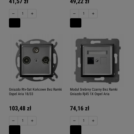
41,57 zł
49,22 zł
−
+
−
+
Gniazdo Rtv-Sat Końcowe Bez Ramki
Moduł Srebrny Czarny Bez Ramki
Ospel Aria 18/33
Gniazdo Rj45 1X Ospel Aria
103,48 zł
74,16 zł
−
+
−
+