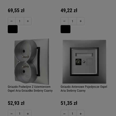
69,55 zł
49,22 zł
−
+
−
+
Gniazdo Podwójne Z Uziemieniem
Gniazdo Antenowe Pojedyncze Ospel
Ospel Aria Gniazdko Srebrny Czarny
Aria Srebrny Czarny
52,93 zł
51,35 zł
−
+
−
+