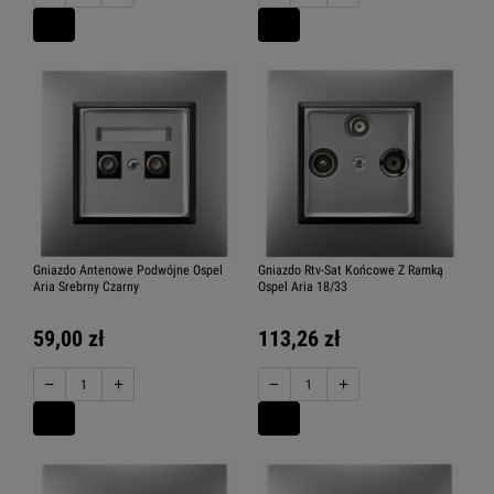
Gniazdo Antenowe Podwójne Ospel
Gniazdo Rtv-Sat Końcowe Z Ramką
Aria Srebrny Czarny
Ospel Aria 18/33
59,00 zł
113,26 zł
−
+
−
+