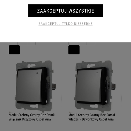
ZAAKCEPTUJ WSZYSTKIE
Moduł Srebrny Czarny Bez Ramki
Moduł Srebrny Czarny Bez Ramki
Włącznik Podwójny Ospel Aria
Włącznik Schodowy Ospel Aria
5.0
ZAAKCEPTUJ TYLKO NIEZBĘDNE
44,72 zł
42,25 zł
−
+
−
+
Moduł Srebrny Czarny Bez Ramki
Moduł Srebrny Czarny Bez Ramki
Włącznik Krzyżowy Ospel Aria
Włącznik Dzwonkowy Ospel Aria