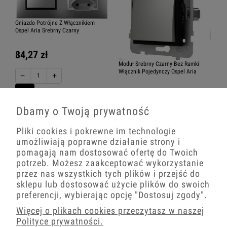
Gniazdo Potrójne Z Włącznikiem
Ospel Aria Srebrny Czarny
84,27 zł
Moduł Srebrny Czarny Bez Ramki
Włącznik Pojedynczy Ospel Aria
−
+
40,34 zł
Dbamy o Twoją prywatność
−
+
Pliki cookies i pokrewne im technologie
umożliwiają poprawne działanie strony i
pomagają nam dostosować ofertę do Twoich
potrzeb. Możesz zaakceptować wykorzystanie
przez nas wszystkich tych plików i przejść do
sklepu lub dostosować użycie plików do swoich
preferencji, wybierając opcję
"Dostosuj zgody"
.
Więcej o plikach cookies przeczytasz w naszej
Polityce prywatności.