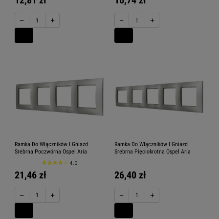
12,81 zł
16,74 zł
−
+
−
+
Ramka Do Włączników I Gniazd
Ramka Do Włączników I Gniazd
Srebrna Poczwórna Ospel Aria
Srebrna Pięciokrotna Ospel Aria
4.0
21,46 zł
26,40 zł
−
+
−
+