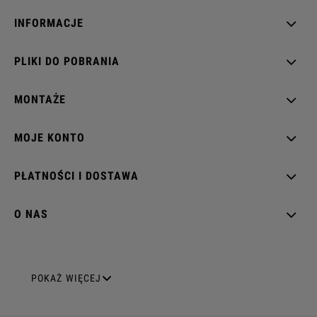
INFORMACJE
PLIKI DO POBRANIA
MONTAŻE
MOJE KONTO
PŁATNOŚCI I DOSTAWA
O NAS
GNIAZDA ELEKTRYCZNE
POKAŻ WIĘCEJ
Gniazda pojedyncze