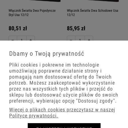
Włącznik Światła Dwa Pojedyncze
Włącznik Światła Dwa Schodowe Usa
Styl Usa 12/12
12/12
80,51 zł
85,95 zł
−
+
−
+
Dbamy o Twoją prywatność
Pliki cookies i pokrewne im technologie
umożliwiają poprawne działanie strony i
pomagają nam dostosować ofertę do Twoich
potrzeb. Możesz zaakceptować wykorzystanie
przez nas wszystkich tych plików i przejść do
sklepu lub dostosować użycie plików do swoich
preferencji, wybierając opcję
"Dostosuj zgody"
.
Więcej o plikach cookies przeczytasz w naszej
Włącznik Światła Podwójny I
Włącznik Światła Podwójny I
Polityce prywatności.
Krzyżowy Usa 12/12
Schodowy Usa 12/12