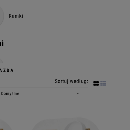
Ramki
mi
Zestawy gniazd
IAZDA
Sortuj według:
Zestawy włącznik z gniazdem