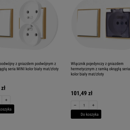
 podwójny z gniazdem podwójnym z
Włącznik pojedynczy z gniazdem
ągłą seria MINI kolor biały mat/złoty
hermetycznym z ramką okrągłą seri
kolor biały mat/złoty
 zł
101,49 zł
+
−
+
koszyka
Do koszyka