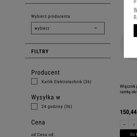
p
W
p
Wybierz producenta
FILTRY
Producent
Karlik Elektrotechnik
(36)
Włącznik 
ramką okr
Wysyłka w
24 godziny
(36)
150,44
Cena
−
Do 
od
Cena od: