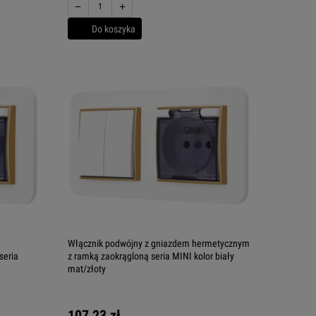
−
+
Do koszyka
Włącznik podwójny z gniazdem hermetycznym
seria
z ramką zaokrągloną seria MINI kolor biały
mat/złoty
107,23 zł