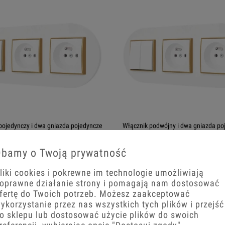
pojedynczy i dwa gniazda pojedyncze
Włącznik podwójny i dwa gniazda po
rągłą seria MINI kolor biały
ramką okrągłą seria MINI kolor biały
bamy o Twoją prywatność
138,72 zł
liki cookies i pokrewne im technologie umożliwiają
 zł
oprawne działanie strony i pomagają nam dostosować
−
+
fertę do Twoich potrzeb. Możesz zaakceptować
+
ykorzystanie przez nas wszystkich tych plików i przejść
Do koszyka
o sklepu lub dostosować użycie plików do swoich
koszyka