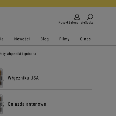
Koszyk
Zaloguj się
Szukaj
ie
Nowości
Blog
Filmy
O nas
łoty włączniki i gniazda
Włączniku USA
Gniazda antenowe