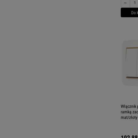
−
Do 
Włącznik
ramką zao
mat/złoty
102,88