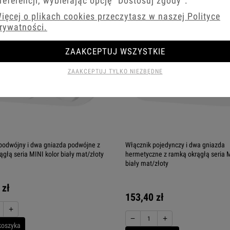
referencji, wybierając opcję
"Dostosuj zgody"
.
ięcej o plikach cookies przeczytasz w naszej Polityce
rywatności.
ZAAKCEPTUJ WSZYSTKIE
ZAAKCEPTUJ TYLKO NIEZBĘDNE
podwójny i dwa gniazda podwójne z
Włącznik pojedynczy i dwa gniazda
ągłą seria MINI kolor biały mat/złoty
hermetyczne z ramką okrągłą seria M
biały mat/złoty
 zł
153,40 zł
+
−
+
koszyka