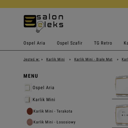
Ospel Aria
Ospel Szafir
TG Retro
Ka
Jesteś w:
»
Karlik Mini
»
Karlik Mini - Białe Mat
»
Kar
MENU
Ospel Aria
Karlik Mini
Karlik Mini - Terakota
Karlik Mini - Łososiowy