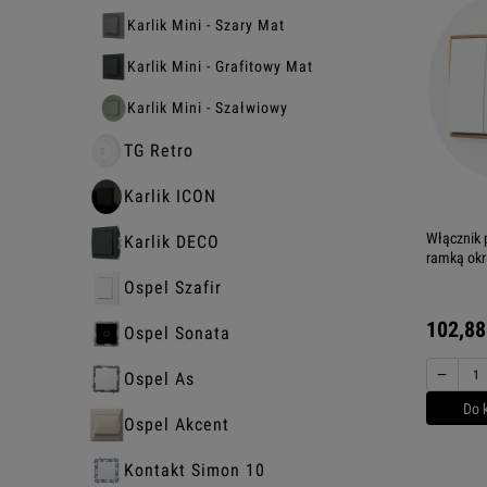
Karlik Mini - Szary Mat
Karlik Mini - Grafitowy Mat
Karlik Mini - Szałwiowy
TG Retro
Karlik ICON
Włącznik
Karlik DECO
ramką okr
Ospel Szafir
102,88
Ospel Sonata
−
Ospel As
Do 
Ospel Akcent
Kontakt Simon 10