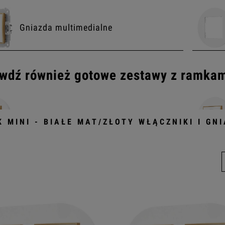
Gniazda multimedialne
wdź również gotowe zestawy z ramka
Zestawy włączników
K MINI - BIAŁE MAT/ZŁOTY WŁĄCZNIKI I GN
Zestawy włączników amerykańskich