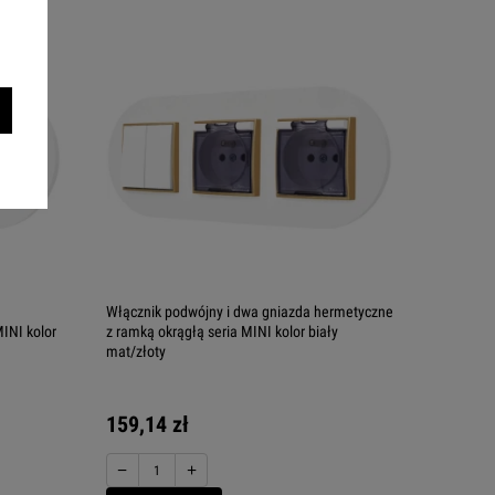
Włącznik podwójny i dwa gniazda hermetyczne
INI kolor
z ramką okrągłą seria MINI kolor biały
mat/złoty
159,14 zł
−
+