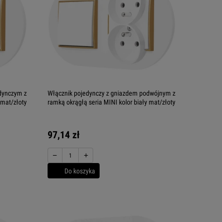
dynczym z
Włącznik pojedynczy z gniazdem podwójnym z
 mat/złoty
ramką okrągłą seria MINI kolor biały mat/złoty
97,14 zł
−
+
Do koszyka