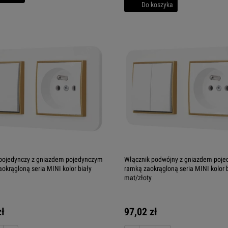
Do koszyka
pojedynczy z gniazdem pojedynczym
Włącznik podwójny z gniazdem poje
aokrągloną seria MINI kolor biały
ramką zaokrągloną seria MINI kolor 
mat/złoty
zł
97,02 zł