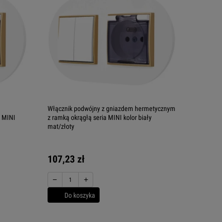
Włącznik podwójny z gniazdem hermetycznym
a MINI
z ramką okrągłą seria MINI kolor biały
mat/złoty
107,23 zł
−
+
Do koszyka