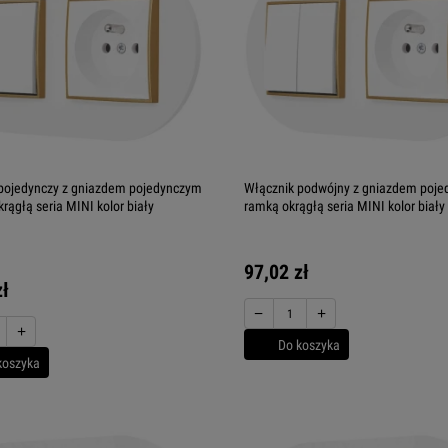
pojedynczy z gniazdem pojedynczym
Włącznik podwójny z gniazdem poje
rągłą seria MINI kolor biały
ramką okrągłą seria MINI kolor biały
97,02 zł
zł
−
+
+
Do koszyka
koszyka