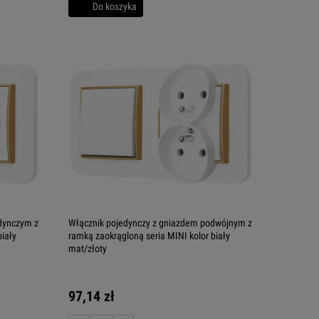
Do koszyka
dynczym z
Włącznik pojedynczy z gniazdem podwójnym z
biały
ramką zaokrągloną seria MINI kolor biały
mat/złoty
97,14 zł