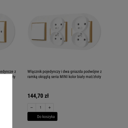
jedyncze z
Włącznik pojedynczy i dwa gniazda podwójne z
 mat/złoty
ramką okrągłą seria MINI kolor biały mat/złoty
144,70 zł
−
+
Do koszyka